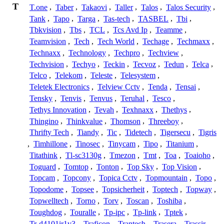
T
T.one
,
Taber
,
Takaovi
,
Taller
,
Talos
,
Talos Security
,
Tank
,
Tapo
,
Targa
,
Tas-tech
,
TASBEL
,
Tbi
,
Tbkvision
,
Tbs
,
TCL
,
Tcs Avd Ip
,
Teamme
,
Teamvision
,
Tech
,
Tech World
,
Techage
,
Techmaxx
,
Technaxx
,
Technology
,
Techpro
,
Techview
,
Techvision
,
Techyo
,
Teckin
,
Tecvoz
,
Tedun
,
Telca
,
Telco
,
Telekom
,
Teleste
,
Telesystem
,
Teletek Electronics
,
Telview Cctv
,
Tenda
,
Tensai
,
Tensky
,
Tenvis
,
Tenvus
,
Teruhal
,
Tesco
,
Tethys Innovation
,
Tevah
,
Texhnaxx
,
Thethys
,
Thingino
,
Thinkvalue
,
Thomson
,
Threeboy
,
Thrifty Tech
,
Tiandy
,
Tic
,
Tidetech
,
Tigersecu
,
Tigris
,
Timhillone
,
Tinosec
,
Tinycam
,
Tipo
,
Titanium
,
Titathink
,
Tl-sc3130g
,
Tmezon
,
Tmt
,
Toa
,
Toaioho
,
Toguard
,
Tomtop
,
Tonton
,
Top Sky
,
Top Vision
,
Topcam
,
Topcony
,
Topica Cctv
,
Topmountain
,
Topo
,
Topodome
,
Topsee
,
Topsicherheit
,
Toptech
,
Topway
,
Topwelltech
,
Torno
,
Torv
,
Toscan
,
Toshiba
,
Toughdog
,
Touralle
,
Tp-ipc
,
Tp-link
,
Tptek
,
Tr-d4101ir1v3
,
Traficon
,
Trantech
,
Trasera
,
Trassir
,