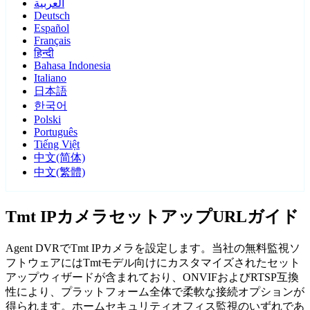
العربية
Deutsch
Español
Français
हिन्दी
Bahasa Indonesia
Italiano
日本語
한국어
Polski
Português
Tiếng Việt
中文(简体)
中文(繁體)
Tmt IPカメラセットアップURLガイド
Agent DVRでTmt IPカメラを設定します。当社の無料監視ソ
フトウェアにはTmtモデル向けにカスタマイズされたセット
アップウィザードが含まれており、ONVIFおよびRTSP互換
性により、プラットフォーム全体で柔軟な接続オプションが
得られます。ホームセキュリティオフィス監視のいずれであ