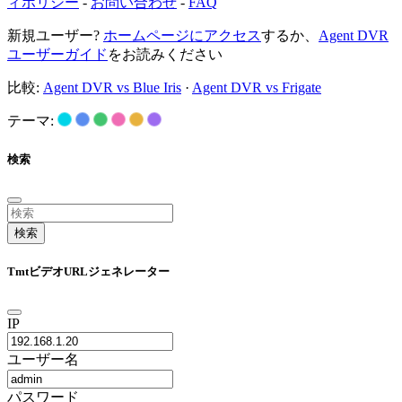
ィポリシー
-
お問い合わせ
-
FAQ
新規ユーザー?
ホームページにアクセス
するか、
Agent DVR
ユーザーガイド
をお読みください
比較:
Agent DVR vs Blue Iris
·
Agent DVR vs Frigate
テーマ:
検索
検索
TmtビデオURLジェネレーター
IP
ユーザー名
パスワード