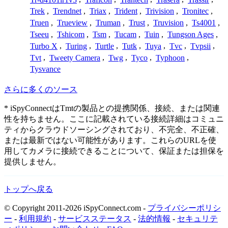
Trek
,
Trendnet
,
Triax
,
Trident
,
Trivision
,
Tronitec
,
Truen
,
Trueview
,
Truman
,
Trust
,
Truvision
,
Ts4001
,
Tseeu
,
Tshicom
,
Tsm
,
Tucam
,
Tuin
,
Tungson Ages
,
Turbo X
,
Turing
,
Turtle
,
Tutk
,
Tuya
,
Tvc
,
Tvpsii
,
Tvt
,
Tweety Camera
,
Twg
,
Tyco
,
Typhoon
,
Tysvance
さらに多くのソース
* iSpyConnectはTmtの製品との提携関係、接続、または関連
性を持ちません。ここに記載されている接続詳細はコミュニ
ティからクラウドソーシングされており、不完全、不正確、
または最新ではない可能性があります。これらのURLを使
用してカメラに接続できることについて、保証または担保を
提供しません。
トップへ戻る
© Copyright 2011-2026 iSpyConnect.com -
プライバシーポリシ
ー
-
利用規約
-
サービスステータス
-
法的情報
-
セキュリテ