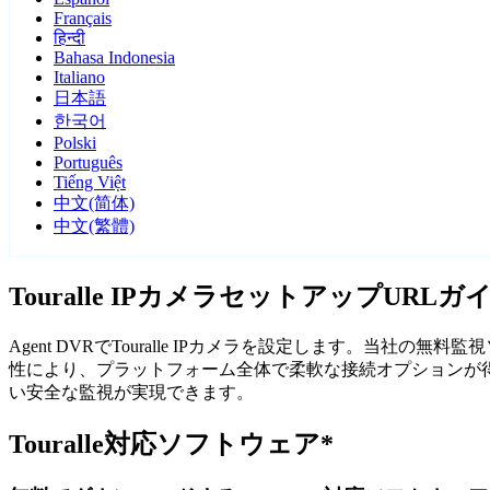
Français
हिन्दी
Bahasa Indonesia
Italiano
日本語
한국어
Polski
Português
Tiếng Việt
中文(简体)
中文(繁體)
Touralle IPカメラセットアップURLガ
Agent DVRでTouralle IPカメラを設定します。当社
性により、プラットフォーム全体で柔軟な接続オプションが得られ
い安全な監視が実現できます。
Touralle対応ソフトウェア*