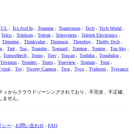
TCL
,
Tcs Avd Ip
,
Teamme
,
Teamvision
,
Tech
,
Tech World
,
Telco
,
Telekom
,
Teleste
,
Telesystem
,
Teletek Electronics
,
,
Thingino
,
Thinkvalue
,
Thomson
,
Threeboy
,
Thrifty Tech
,
n
,
Tmt
,
Toa
,
Toaioho
,
Toguard
,
Tomtop
,
Tonton
,
Top Sky
,
,
Topwelltech
,
Torno
,
Torv
,
Toscan
,
Toshiba
,
Toughdog
,
Trivision
,
Tronitec
,
Truen
,
Trueview
,
Truman
,
Trust
,
Tvpsii
,
Tvt
,
Tweety Camera
,
Twg
,
Tyco
,
Typhoon
,
Tysvance
コミュニティからクラウドソーシングされており、不完全、不正確、
しません。
リシー
-
お問い合わせ
-
FAQ