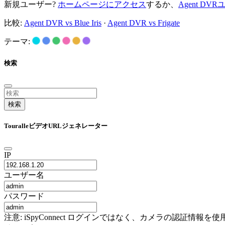
新規ユーザー?
ホームページにアクセス
するか、
Agent D
比較:
Agent DVR vs Blue Iris
·
Agent DVR vs Frigate
テーマ:
検索
検索
TouralleビデオURLジェネレーター
IP
ユーザー名
パスワード
注意: iSpyConnect ログインではなく、カメラの認証