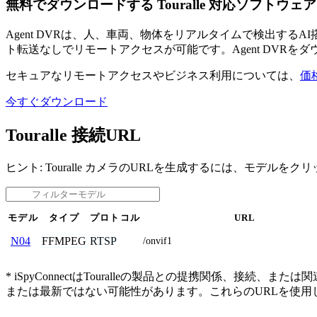
無料でダウンロードする Touralle 対応ソフトウェア
Agent DVRは、人、車両、物体をリアルタイムで検出す
ト転送なしでリモートアクセスが可能です。Agent DVRを
セキュアなリモートアクセスやビジネス利用については、
価
今すぐダウンロード
Touralle 接続URL
ヒント: Touralle カメラのURLを生成するには、モデルを
モデル
タイプ
プロトコル
URL
FFMPEG
RTSP
N04
/onvif1
* iSpyConnectはTouralleの製品との提携関係
または最新ではない可能性があります。これらのURLを使