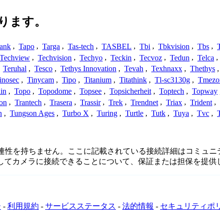
ります。
ank
,
Tapo
,
Targa
,
Tas-tech
,
TASBEL
,
Tbi
,
Tbkvision
,
Tbs
,
Techview
,
Techvision
,
Techyo
,
Teckin
,
Tecvoz
,
Tedun
,
Telca
,
,
Teruhal
,
Tesco
,
Tethys Innovation
,
Tevah
,
Texhnaxx
,
Thethys
inosec
,
Tinycam
,
Tipo
,
Titanium
,
Titathink
,
Tl-sc3130g
,
Tmezo
in
,
Topo
,
Topodome
,
Topsee
,
Topsicherheit
,
Toptech
,
Topway
con
,
Trantech
,
Trasera
,
Trassir
,
Trek
,
Trendnet
,
Triax
,
Trident
,
n
,
Tungson Ages
,
Turbo X
,
Turing
,
Turtle
,
Tutk
,
Tuya
,
Tvc
,
、接続、または関連性を持ちません。ここに記載されている接続詳細は
用してカメラに接続できることについて、保証または担保を提供
ー
-
利用規約
-
サービスステータス
-
法的情報
-
セキュリティポ