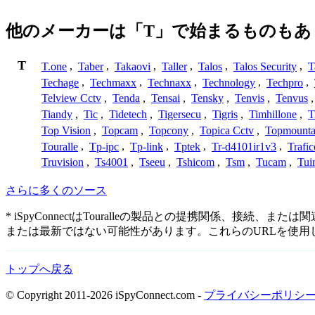
他のメーカーは「T」で始まるものもあ
T
T.one
,
Taber
,
Takaovi
,
Taller
,
Talos
,
Talos Security
,
T
Techage
,
Techmaxx
,
Technaxx
,
Technology
,
Techpro
,
Telview Cctv
,
Tenda
,
Tensai
,
Tensky
,
Tenvis
,
Tenvus
Tiandy
,
Tic
,
Tidetech
,
Tigersecu
,
Tigris
,
Timhillone
,
T
Top Vision
,
Topcam
,
Topcony
,
Topica Cctv
,
Topmounta
Touralle
,
Tp-ipc
,
Tp-link
,
Tptek
,
Tr-d4101ir1v3
,
Trafi
Truvision
,
Ts4001
,
Tseeu
,
Tshicom
,
Tsm
,
Tucam
,
Tui
さらに多くのソース
* iSpyConnectはTouralleの製品との提携関係
または最新ではない可能性があります。これらのURLを使
トップへ戻る
© Copyright 2011-2026 iSpyConnect.com -
プライバシーポリシ