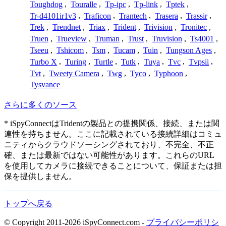
Toughdog
,
Touralle
,
Tp-ipc
,
Tp-link
,
Tptek
,
Tr-d4101ir1v3
,
Traficon
,
Trantech
,
Trasera
,
Trassir
,
Trek
,
Trendnet
,
Triax
,
Trident
,
Trivision
,
Tronitec
,
Truen
,
Trueview
,
Truman
,
Trust
,
Truvision
,
Ts4001
,
Tseeu
,
Tshicom
,
Tsm
,
Tucam
,
Tuin
,
Tungson Ages
,
Turbo X
,
Turing
,
Turtle
,
Tutk
,
Tuya
,
Tvc
,
Tvpsii
,
Tvt
,
Tweety Camera
,
Twg
,
Tyco
,
Typhoon
,
Tysvance
さらに多くのソース
* iSpyConnectはTridentの製品との提携関係、接続、または関
連性を持ちません。ここに記載されている接続詳細はコミュ
ニティからクラウドソーシングされており、不完全、不正
確、または最新ではない可能性があります。これらのURL
を使用してカメラに接続できることについて、保証または担
保を提供しません。
トップへ戻る
© Copyright 2011-2026 iSpyConnect.com -
プライバシーポリシ