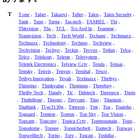
T
T.one
,
Taber
,
Takaovi
,
Taller
,
Talos
,
Talos Security
,
Tank
,
Tapo
,
Targa
,
Tas-tech
,
TASBEL
,
Tbi
,
Tbkvision
,
Tbs
,
TCL
,
Tcs Avd Ip
,
Teamme
,
Teamvision
,
Tech
,
Tech World
,
Techage
,
Techmaxx
,
Technaxx
,
Technology
,
Techpro
,
Techview
,
Techvision
,
Techyo
,
Teckin
,
Tecvoz
,
Tedun
,
Telca
,
Telco
,
Telekom
,
Teleste
,
Telesystem
,
Teletek Electronics
,
Telview Cctv
,
Tenda
,
Tensai
,
Tensky
,
Tenvis
,
Tenvus
,
Teruhal
,
Tesco
,
Tethys Innovation
,
Tevah
,
Texhnaxx
,
Thethys
,
Thingino
,
Thinkvalue
,
Thomson
,
Threeboy
,
Thrifty Tech
,
Tiandy
,
Tic
,
Tidetech
,
Tigersecu
,
Tigris
,
Timhillone
,
Tinosec
,
Tinycam
,
Tipo
,
Titanium
,
Titathink
,
Tl-sc3130g
,
Tmezon
,
Tmt
,
Toa
,
Toaioho
,
Toguard
,
Tomtop
,
Tonton
,
Top Sky
,
Top Vision
,
Topcam
,
Topcony
,
Topica Cctv
,
Topmountain
,
Topo
,
Topodome
,
Topsee
,
Topsicherheit
,
Toptech
,
Topway
,
Topwelltech
,
Torno
,
Torv
,
Toscan
,
Toshiba
,