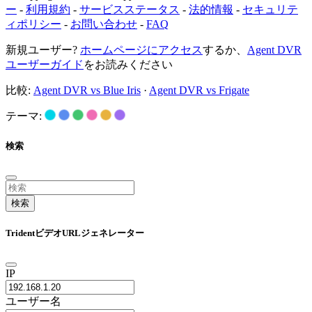
ー
-
利用規約
-
サービスステータス
-
法的情報
-
セキュリテ
ィポリシー
-
お問い合わせ
-
FAQ
新規ユーザー?
ホームページにアクセス
するか、
Agent DVR
ユーザーガイド
をお読みください
比較:
Agent DVR vs Blue Iris
·
Agent DVR vs Frigate
テーマ:
検索
検索
TridentビデオURLジェネレーター
IP
ユーザー名