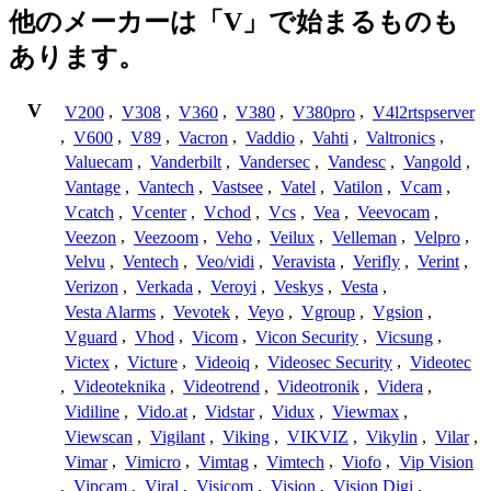
他のメーカーは「V」で始まるものも
あります。
V
V200
,
V308
,
V360
,
V380
,
V380pro
,
V4l2rtspserver
,
V600
,
V89
,
Vacron
,
Vaddio
,
Vahti
,
Valtronics
,
Valuecam
,
Vanderbilt
,
Vandersec
,
Vandesc
,
Vangold
,
Vantage
,
Vantech
,
Vastsee
,
Vatel
,
Vatilon
,
Vcam
,
Vcatch
,
Vcenter
,
Vchod
,
Vcs
,
Vea
,
Veevocam
,
Veezon
,
Veezoom
,
Veho
,
Veilux
,
Velleman
,
Velpro
,
Velvu
,
Ventech
,
Veo/vidi
,
Veravista
,
Verifly
,
Verint
,
Verizon
,
Verkada
,
Veroyi
,
Veskys
,
Vesta
,
Vesta Alarms
,
Vevotek
,
Veyo
,
Vgroup
,
Vgsion
,
Vguard
,
Vhod
,
Vicom
,
Vicon Security
,
Vicsung
,
Victex
,
Victure
,
Videoiq
,
Videosec Security
,
Videotec
,
Videoteknika
,
Videotrend
,
Videotronik
,
Videra
,
Vidiline
,
Vido.at
,
Vidstar
,
Vidux
,
Viewmax
,
Viewscan
,
Vigilant
,
Viking
,
VIKVIZ
,
Vikylin
,
Vilar
,
Vimar
,
Vimicro
,
Vimtag
,
Vimtech
,
Viofo
,
Vip Vision
,
Vipcam
,
Viral
,
Visicom
,
Vision
,
Vision Digi
,