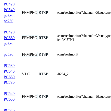
PC420
,
PC540
,
FFMPEG
RTSP
/cam/realmonitor?channel=0&subtyp
pc730
,
pc750
PC420
,
/cam/realmonitor?channel=0&subtyp
FFMPEG
RTSP
PC660
,
ic=[AUTH]
pc730
FFMPEG
RTSP
pc530
/cam/realmonit
PC530
,
PC540
,
VLC
RTSP
/h264_2
PC650
,
PC730
PC540
,
FFMPEG
RTSP
/cam/realmonitor?channel=1&subtyp
PC650
PC540
,