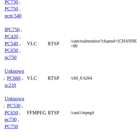
PC730
,
PC750
,
pcm 540
IPC750
,
PC420
,
/cam/realmonitor?channel=[CHANN
PC540
,
VLC
RTSP
=00
PC650
,
pc750
Unknown
VLC
RTSP
,
PC660
,
/ch0_0.h264
sc210
Unknown
,
PC530
,
PC650
,
FFMPEG
RTSP
/cam1/mpeg4
pc730
,
PC750