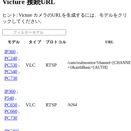
Victure 接続URL
ヒント: Victure カメラのURLを生成するには、モデルをクリ
ックしてください。
モデル
タイプ
プロトコル
URL
IP360
,
PC240
,
/cam/realmonitor?channel=[CHANN
PC530
,
VLC
RTSP
=1&authBasic=[AUTH]
PC540
,
PC730
IP360
,
P540
,
PC650
,
VLC
RTSP
/h264
PC660
,
PC730