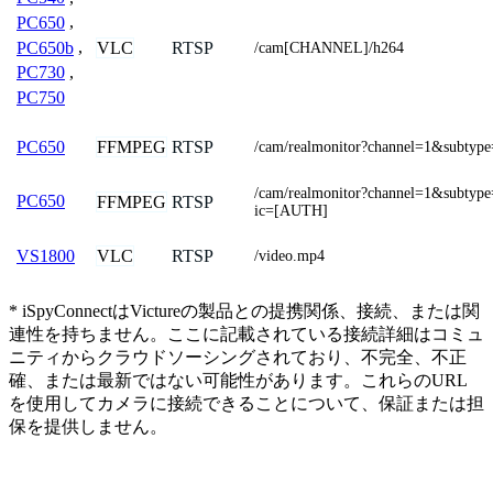
PC650
,
PC650b
,
VLC
RTSP
/cam[CHANNEL]/h264
PC730
,
PC750
FFMPEG
RTSP
PC650
/cam/realmonitor?channel=1&subtyp
/cam/realmonitor?channel=1&subtyp
PC650
FFMPEG
RTSP
ic=[AUTH]
VLC
RTSP
VS1800
/video.mp4
* iSpyConnectはVictureの製品との提携関係、接続、または関
連性を持ちません。ここに記載されている接続詳細はコミュ
ニティからクラウドソーシングされており、不完全、不正
確、または最新ではない可能性があります。これらのURL
を使用してカメラに接続できることについて、保証または担
保を提供しません。