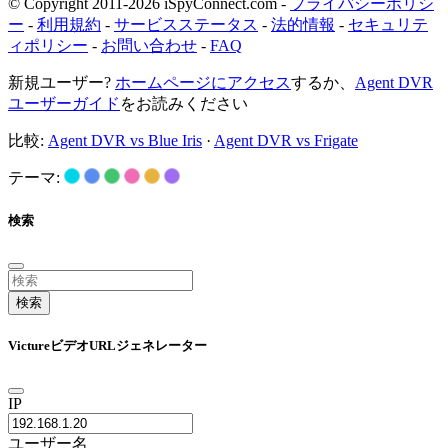
© Copyright 2011-2026 iSpyConnect.com -
プライバシーポリシ
ー
-
利用規約
-
サービスステータス
-
法的情報
-
セキュリテ
ィポリシー
-
お問い合わせ
-
FAQ
新規ユーザー?
ホームページにアクセス
するか、
Agent DVR
ユーザーガイド
をお読みください
比較:
Agent DVR vs Blue Iris
·
Agent DVR vs Frigate
テーマ:
検索
検索
VictureビデオURLジェネレーター
IP
ユーザー名