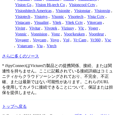
Vision Gs
,
Vision Hi-tech Co
,
Visioncool Cctv
,
Visionhitech Americas
,
Visionite
,
Visionstar
,
Visionxip
,
Visiotech
,
Visiotys
,
Visonic
,
Visortech
,
Vista Cctv
,
Vistacam
,
Visualint
,
Vitek
,
Vitek Cctv
,
Vitorcam
,
Vivint
,
Vivitar
,
Vivotek
,
Viziuuy
,
Vlc
,
Voger
,
Vonnic
,
Vonnision
,
Vonz
,
Voor/keuken
,
Voordeur
,
Voyager
,
Voycam
,
Voyo
,
Vpl
,
Vr Cam
,
Vr360
,
Vsc
,
Vstarcam
,
Vta
,
Vtech
さらに多くのソース
* iSpyConnectはVictureの製品との提携関係、接続、または関
連性を持ちません。ここに記載されている接続詳細はコミュ
ニティからクラウドソーシングされており、不完全、不正
確、または最新ではない可能性があります。これらのURL
を使用してカメラに接続できることについて、保証または担
保を提供しません。
トップへ戻る