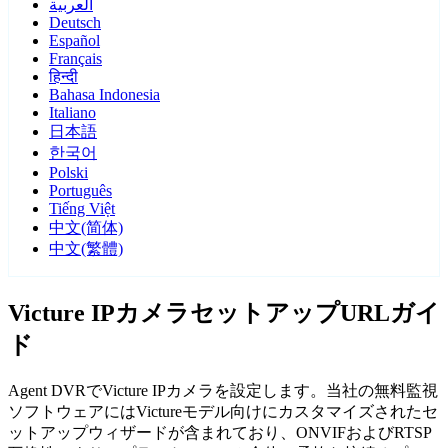
العربية
Deutsch
Español
Français
हिन्दी
Bahasa Indonesia
Italiano
日本語
한국어
Polski
Português
Tiếng Việt
中文(简体)
中文(繁體)
Victure IPカメラセットアップURLガイ
ド
Agent DVRでVicture IPカメラを設定します。当社の無料監視
ソフトウェアにはVictureモデル向けにカスタマイズされたセ
ットアップウィザードが含まれており、ONVIFおよびRTSP