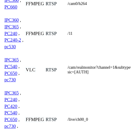
IPC360
,
FFMPEG
RTSP
/cam0/h264
PC660
IPC360
,
IPC365
,
PC240
,
FFMPEG
RTSP
/11
PC240-2
,
pc530
IPC365
,
PC540
,
/cam/realmonitor?channel=1&subtyp
VLC
RTSP
sic=[AUTH]
PC650
,
pc730
IPC365
,
PC240
,
PC420
,
PC540
,
FFMPEG
RTSP
PC650
,
/live/ch00_0
pc730
,