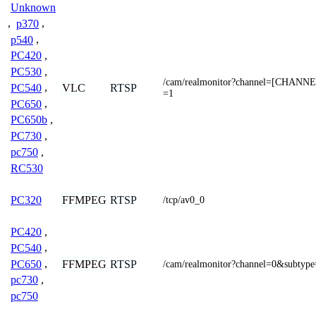
Unknown
,
p370
,
p540
,
PC420
,
PC530
,
/cam/realmonitor?channel=[CHANN
VLC
RTSP
PC540
,
=1
PC650
,
PC650b
,
PC730
,
pc750
,
RC530
FFMPEG
RTSP
PC320
/tcp/av0_0
PC420
,
PC540
,
PC650
,
FFMPEG
RTSP
/cam/realmonitor?channel=0&subtyp
pc730
,
pc750