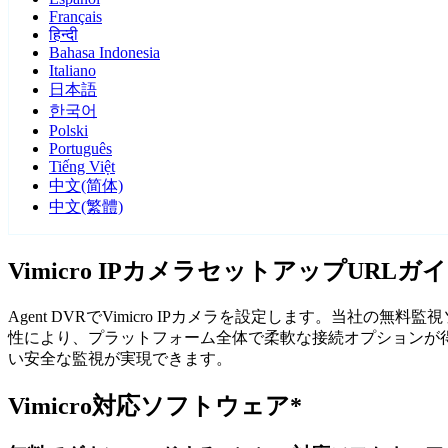
Français
हिन्दी
Bahasa Indonesia
Italiano
日本語
한국어
Polski
Português
Tiếng Việt
中文(简体)
中文(繁體)
Vimicro IPカメラセットアップURLガ
Agent DVRでVimicro IPカメラを設定します。当社の
性により、プラットフォーム全体で柔軟な接続オプションが得られ
い安全な監視が実現できます。
Vimicro対応ソフトウェア*