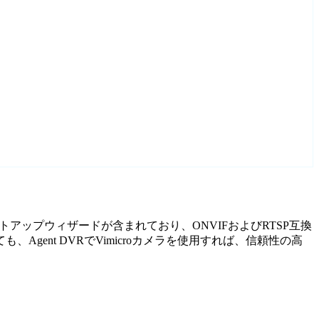
たセットアップウィザードが含まれており、ONVIFおよびRTSP互換
ent DVRでVimicroカメラを使用すれば、信頼性の高