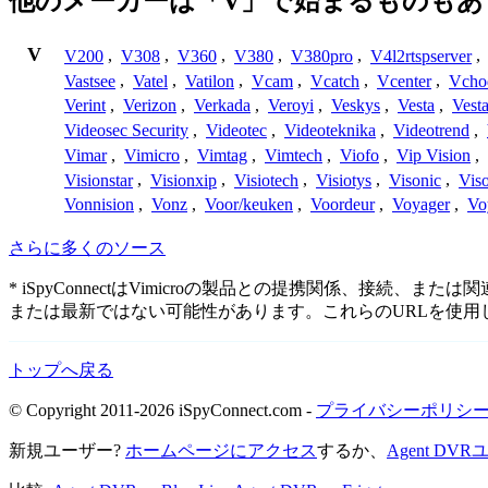
他のメーカーは「V」で始まるものもあ
V
V200
,
V308
,
V360
,
V380
,
V380pro
,
V4l2rtspserver
,
Vastsee
,
Vatel
,
Vatilon
,
Vcam
,
Vcatch
,
Vcenter
,
Vcho
Verint
,
Verizon
,
Verkada
,
Veroyi
,
Veskys
,
Vesta
,
Vest
Videosec Security
,
Videotec
,
Videoteknika
,
Videotrend
,
Vimar
,
Vimicro
,
Vimtag
,
Vimtech
,
Viofo
,
Vip Vision
,
Visionstar
,
Visionxip
,
Visiotech
,
Visiotys
,
Visonic
,
Viso
Vonnision
,
Vonz
,
Voor/keuken
,
Voordeur
,
Voyager
,
Vo
さらに多くのソース
* iSpyConnectはVimicroの製品との提携関係、
または最新ではない可能性があります。これらのURLを使
トップへ戻る
© Copyright 2011-2026 iSpyConnect.com -
プライバシーポリシ
新規ユーザー?
ホームページにアクセス
するか、
Agent D