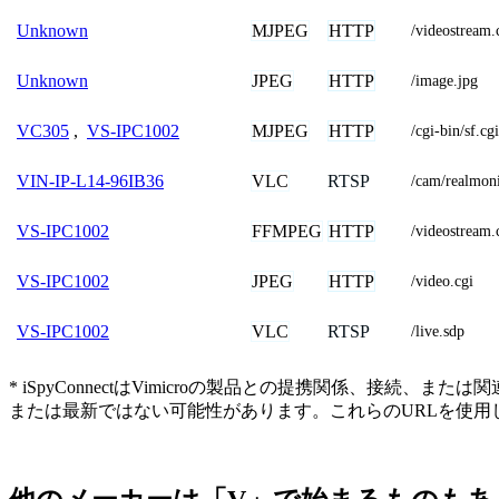
MJPEG
HTTP
Unknown
/videostre
JPEG
HTTP
Unknown
/image.jpg
MJPEG
HTTP
VC305
,
VS-IPC1002
/cgi-bin/sf.cgi
VLC
RTSP
VIN-IP-L14-96IB36
/cam/realmo
FFMPEG
HTTP
VS-IPC1002
/videostream.
JPEG
HTTP
VS-IPC1002
/video.cgi
VLC
RTSP
VS-IPC1002
/live.sdp
* iSpyConnectはVimicroの製品との提携関係、
または最新ではない可能性があります。これらのURLを使