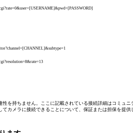
am.cgi?rate=0&user=[USERNAME]&pwd=[PASSWORD]
nitor?channel=[CHANNEL]&subtype=1
cgi?resolution=8&rate=13
接続、または関連性を持ちません。ここに記載されている接続詳細は
用してカメラに接続できることについて、保証または担保を提供