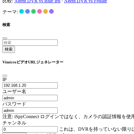
比較:
Agent DVR vs Blue Iris
·
Agent DVR vs Frigate
テーマ:
検索
検索
VimicroビデオURLジェネレーター
IP
ユーザー名
パスワード
注意: iSpyConnect ログインではなく、カメラの認証
チャンネル
これは、DVRを持っていない限り