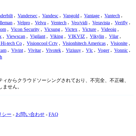
derbilt
,
Vandersec
,
Vandesc
,
Vangold
,
Vantage
,
Vantech
,
lleman
,
Velpro
,
Velvu
,
Ventech
,
Veo/vidi
,
Veravista
,
Verifly
,
com
,
Vicon Security
,
Vicsung
,
Victex
,
Victure
,
Videoiq
,
x
,
Viewscan
,
Vigilant
,
Viking
,
VIKVIZ
,
Vikylin
,
Vilar
,
 Hi-tech Co
,
Visioncool Cctv
,
Visionhitech Americas
,
Visionite
,
cam
,
Vivint
,
Vivitar
,
Vivotek
,
Viziuuy
,
Vlc
,
Voger
,
Vonnic
,
h
コミュニティからクラウドソーシングされており、不完全、不正確、
しません。
リシー
-
お問い合わせ
-
FAQ