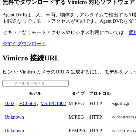
無料でダウンロードする Vimicro 対応ソフトウェア
Agent DVRは、人、車両、物体をリアルタイムで検出す
ト転送なしでリモートアクセスが可能です。Agent DVRを
セキュアなリモートアクセスやビジネス利用については、
価
今すぐダウンロード
Vimicro 接続URL
ヒント: Vimicro カメラのURLを生成するには、モデルを
モデル
タイプ
プロトコル
MJPEG
HTTP
1002
,
VC0568
,
VS-IPC1002
/cgi/sf.cgi
MJPEG
HTTP
Unknown
/videostrea
FFMPEG
HTTP
Unknown
/videostre