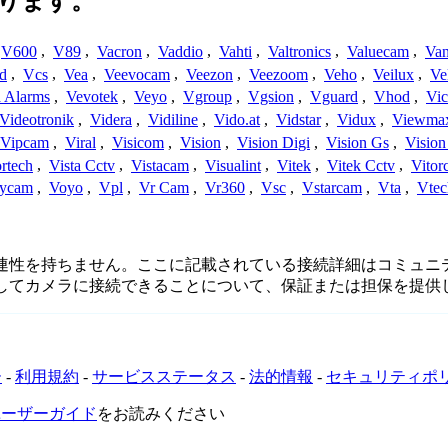
ります。
V600
,
V89
,
Vacron
,
Vaddio
,
Vahti
,
Valtronics
,
Valuecam
,
Van
d
,
Vcs
,
Vea
,
Veevocam
,
Veezon
,
Veezoom
,
Veho
,
Veilux
,
Ve
a Alarms
,
Vevotek
,
Veyo
,
Vgroup
,
Vgsion
,
Vguard
,
Vhod
,
Vi
Videotronik
,
Videra
,
Vidiline
,
Vido.at
,
Vidstar
,
Vidux
,
Viewma
Vipcam
,
Viral
,
Visicom
,
Vision
,
Vision Digi
,
Vision Gs
,
Vision
rtech
,
Vista Cctv
,
Vistacam
,
Visualint
,
Vitek
,
Vitek Cctv
,
Vitor
ycam
,
Voyo
,
Vpl
,
Vr Cam
,
Vr360
,
Vsc
,
Vstarcam
,
Vta
,
Vtec
接続、または関連性を持ちません。ここに記載されている接続詳細は
用してカメラに接続できることについて、保証または担保を提供
ー
-
利用規約
-
サービスステータス
-
法的情報
-
セキュリティポ
VRユーザーガイド
をお読みください