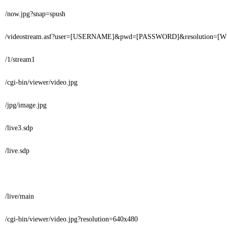
/now.jpg?snap=spush
/videostream.asf?user=[USERNAME]&pwd=[PASSWORD]&resolution=[
/1/stream1
/cgi-bin/viewer/video.jpg
/jpg/image.jpg
/live3.sdp
/live.sdp
/live/main
/cgi-bin/viewer/video.jpg?resolution=640x480