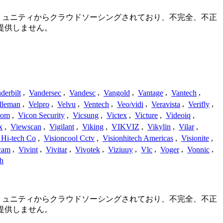
続詳細はコミュニティからクラウドソーシングされており、不完全、不正
提供しません。
derbilt
,
Vandersec
,
Vandesc
,
Vangold
,
Vantage
,
Vantech
,
lleman
,
Velpro
,
Velvu
,
Ventech
,
Veo/vidi
,
Veravista
,
Verifly
,
com
,
Vicon Security
,
Vicsung
,
Victex
,
Victure
,
Videoiq
,
x
,
Viewscan
,
Vigilant
,
Viking
,
VIKVIZ
,
Vikylin
,
Vilar
,
 Hi-tech Co
,
Visioncool Cctv
,
Visionhitech Americas
,
Visionite
,
cam
,
Vivint
,
Vivitar
,
Vivotek
,
Viziuuy
,
Vlc
,
Voger
,
Vonnic
,
h
続詳細はコミュニティからクラウドソーシングされており、不完全、不正
提供しません。