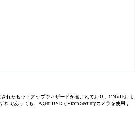
にカスタマイズされたセットアップウィザードが含まれており、ONVIFおよ
、Agent DVRでVicon Securityカメラを使用す