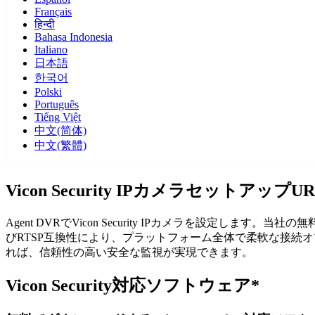
Français
हिन्दी
Bahasa Indonesia
Italiano
日本語
한국어
Polski
Português
Tiếng Việt
中文(简体)
中文(繁體)
Vicon Security IPカメラセットアップ
Agent DVRでVicon Security IPカメラを設定しま
びRTSP互換性により、プラットフォーム全体で柔軟な接続オプショ
れば、信頼性の高い安全な監視が実現できます。
Vicon Security対応ソフトウェア*