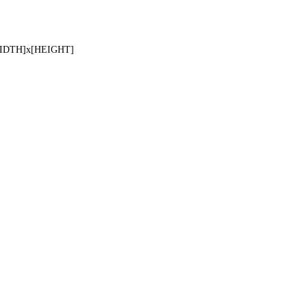
WIDTH]x[HEIGHT]