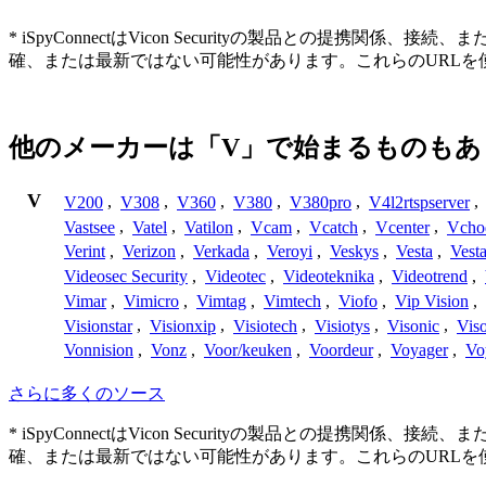
* iSpyConnectはVicon Securityの製品と
確、または最新ではない可能性があります。これらのURL
他のメーカーは「V」で始まるものもあ
V
V200
,
V308
,
V360
,
V380
,
V380pro
,
V4l2rtspserver
,
Vastsee
,
Vatel
,
Vatilon
,
Vcam
,
Vcatch
,
Vcenter
,
Vcho
Verint
,
Verizon
,
Verkada
,
Veroyi
,
Veskys
,
Vesta
,
Vest
Videosec Security
,
Videotec
,
Videoteknika
,
Videotrend
,
Vimar
,
Vimicro
,
Vimtag
,
Vimtech
,
Viofo
,
Vip Vision
,
Visionstar
,
Visionxip
,
Visiotech
,
Visiotys
,
Visonic
,
Viso
Vonnision
,
Vonz
,
Voor/keuken
,
Voordeur
,
Voyager
,
Vo
さらに多くのソース
* iSpyConnectはVicon Securityの製品と
確、または最新ではない可能性があります。これらのURL