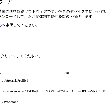
トウェア
るAI搭載の無料監視ソフトウェアです。任意のデバイスで使い
ダウンロードして、24時間体制で物件を監視・保護します。
格
を参照してください。
モデルをクリックしてください。
ル
URL
/1/stream1/Profile1
/cgi-bin/encoder?USER=[USERNAME]&PWD=[PASSWORD]&SNAPSH
/live/second