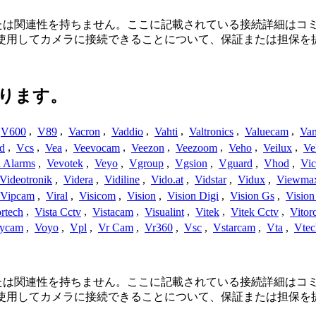
の提携関係、接続、または関連性を持ちません。ここに記載されている接
を使用してカメラに接続できることについて、保証または担保を
ります。
V600
,
V89
,
Vacron
,
Vaddio
,
Vahti
,
Valtronics
,
Valuecam
,
Van
d
,
Vcs
,
Vea
,
Veevocam
,
Veezon
,
Veezoom
,
Veho
,
Veilux
,
Ve
a Alarms
,
Vevotek
,
Veyo
,
Vgroup
,
Vgsion
,
Vguard
,
Vhod
,
Vi
Videotronik
,
Videra
,
Vidiline
,
Vido.at
,
Vidstar
,
Vidux
,
Viewma
Vipcam
,
Viral
,
Visicom
,
Vision
,
Vision Digi
,
Vision Gs
,
Vision
rtech
,
Vista Cctv
,
Vistacam
,
Visualint
,
Vitek
,
Vitek Cctv
,
Vitor
ycam
,
Voyo
,
Vpl
,
Vr Cam
,
Vr360
,
Vsc
,
Vstarcam
,
Vta
,
Vtec
の提携関係、接続、または関連性を持ちません。ここに記載されている接
を使用してカメラに接続できることについて、保証または担保を