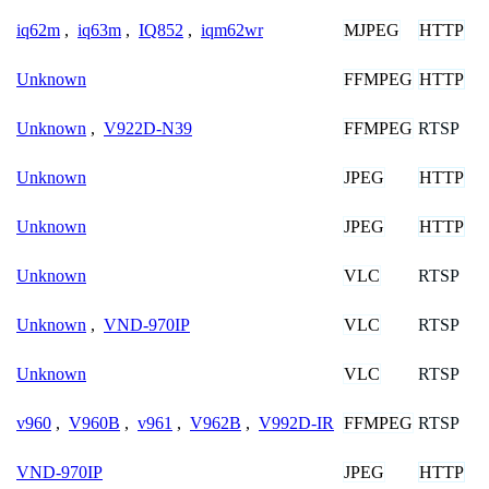
MJPEG
HTTP
iq62m
,
iq63m
,
IQ852
,
iqm62wr
FFMPEG
HTTP
Unknown
FFMPEG
RTSP
Unknown
,
V922D-N39
JPEG
HTTP
Unknown
JPEG
HTTP
Unknown
VLC
RTSP
Unknown
VLC
RTSP
Unknown
,
VND-970IP
VLC
RTSP
Unknown
FFMPEG
RTSP
v960
,
V960B
,
v961
,
V962B
,
V992D-IR
JPEG
HTTP
VND-970IP