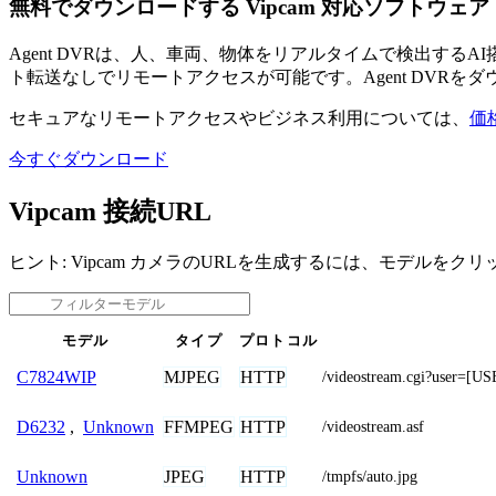
無料でダウンロードする Vipcam 対応ソフトウェア
Agent DVRは、人、車両、物体をリアルタイムで検出す
ト転送なしでリモートアクセスが可能です。Agent DVRを
セキュアなリモートアクセスやビジネス利用については、
価
今すぐダウンロード
Vipcam 接続URL
ヒント: Vipcam カメラのURLを生成するには、モデルをク
モデル
タイプ
プロトコル
MJPEG
HTTP
C7824WIP
/videostream.cgi?user=
FFMPEG
HTTP
D6232
,
Unknown
/videostream.asf
JPEG
HTTP
Unknown
/tmpfs/auto.jpg