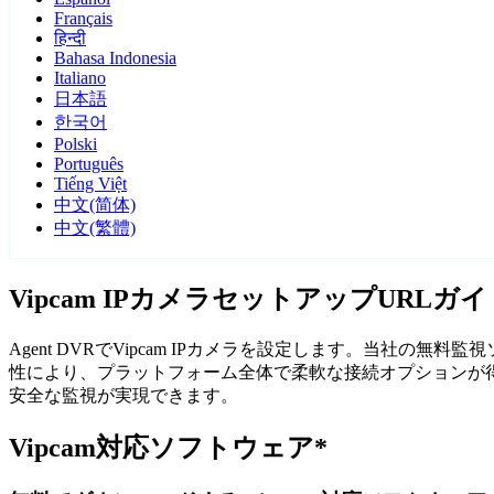
Français
हिन्दी
Bahasa Indonesia
Italiano
日本語
한국어
Polski
Português
Tiếng Việt
中文(简体)
中文(繁體)
Vipcam IPカメラセットアップURLガイ
Agent DVRでVipcam IPカメラを設定します。当社の
性により、プラットフォーム全体で柔軟な接続オプションが得ら
安全な監視が実現できます。
Vipcam対応ソフトウェア*