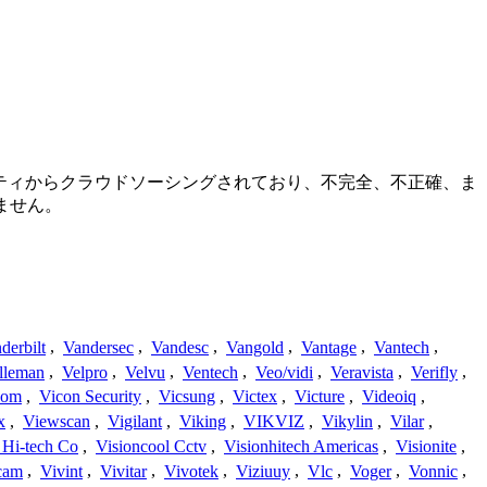
ミュニティからクラウドソーシングされており、不完全、不正確、ま
ません。
derbilt
,
Vandersec
,
Vandesc
,
Vangold
,
Vantage
,
Vantech
,
lleman
,
Velpro
,
Velvu
,
Ventech
,
Veo/vidi
,
Veravista
,
Verifly
,
com
,
Vicon Security
,
Vicsung
,
Victex
,
Victure
,
Videoiq
,
x
,
Viewscan
,
Vigilant
,
Viking
,
VIKVIZ
,
Vikylin
,
Vilar
,
 Hi-tech Co
,
Visioncool Cctv
,
Visionhitech Americas
,
Visionite
,
cam
,
Vivint
,
Vivitar
,
Vivotek
,
Viziuuy
,
Vlc
,
Voger
,
Vonnic
,