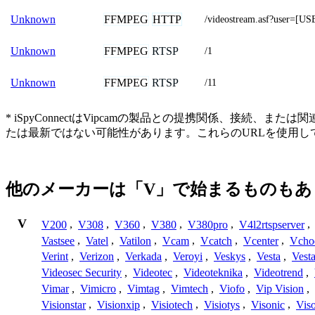
FFMPEG
HTTP
Unknown
/videostream.asf?user
FFMPEG
RTSP
Unknown
/1
FFMPEG
RTSP
Unknown
/11
* iSpyConnectはVipcamの製品との提携関係、
たは最新ではない可能性があります。これらのURLを使用
他のメーカーは「V」で始まるものもあ
V
V200
,
V308
,
V360
,
V380
,
V380pro
,
V4l2rtspserver
,
Vastsee
,
Vatel
,
Vatilon
,
Vcam
,
Vcatch
,
Vcenter
,
Vcho
Verint
,
Verizon
,
Verkada
,
Veroyi
,
Veskys
,
Vesta
,
Vest
Videosec Security
,
Videotec
,
Videoteknika
,
Videotrend
,
Vimar
,
Vimicro
,
Vimtag
,
Vimtech
,
Viofo
,
Vip Vision
,
Visionstar
,
Visionxip
,
Visiotech
,
Visiotys
,
Visonic
,
Viso