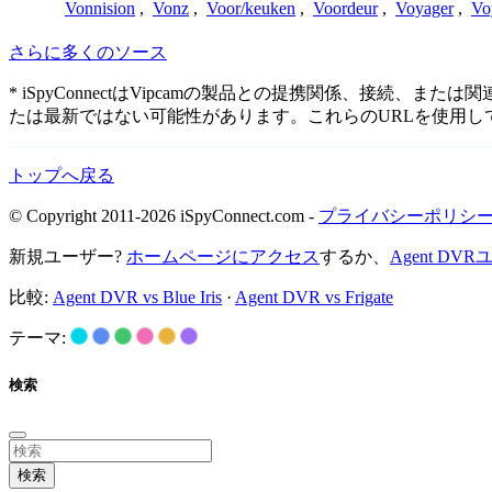
Vonnision
,
Vonz
,
Voor/keuken
,
Voordeur
,
Voyager
,
Vo
さらに多くのソース
* iSpyConnectはVipcamの製品との提携関係、
たは最新ではない可能性があります。これらのURLを使用
トップへ戻る
© Copyright 2011-2026 iSpyConnect.com -
プライバシーポリシ
新規ユーザー?
ホームページにアクセス
するか、
Agent D
比較:
Agent DVR vs Blue Iris
·
Agent DVR vs Frigate
テーマ:
検索
検索