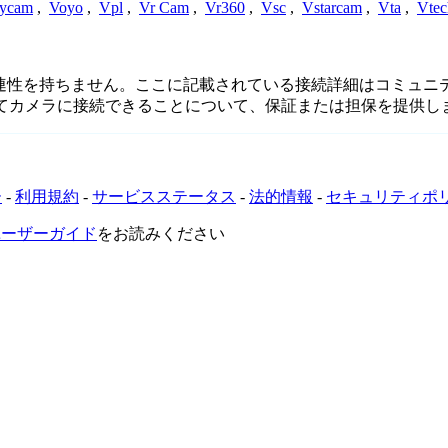
ycam
,
Voyo
,
Vpl
,
Vr Cam
,
Vr360
,
Vsc
,
Vstarcam
,
Vta
,
Vtec
接続、または関連性を持ちません。ここに記載されている接続詳細はコ
してカメラに接続できることについて、保証または担保を提供し
ー
-
利用規約
-
サービスステータス
-
法的情報
-
セキュリティポ
VRユーザーガイド
をお読みください