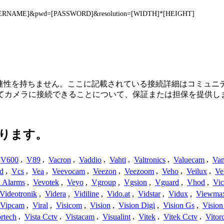
=[USERNAME]&pwd=[PASSWORD]&resolution=[WIDTH]*[HEIGHT]
接続、または関連性を持ちません。ここに記載されている接続詳細はコ
してカメラに接続できることについて、保証または担保を提供し
ります。
V600
,
V89
,
Vacron
,
Vaddio
,
Vahti
,
Valtronics
,
Valuecam
,
Van
d
,
Vcs
,
Vea
,
Veevocam
,
Veezon
,
Veezoom
,
Veho
,
Veilux
,
Ve
a Alarms
,
Vevotek
,
Veyo
,
Vgroup
,
Vgsion
,
Vguard
,
Vhod
,
Vi
Videotronik
,
Videra
,
Vidiline
,
Vido.at
,
Vidstar
,
Vidux
,
Viewma
Vipcam
,
Viral
,
Visicom
,
Vision
,
Vision Digi
,
Vision Gs
,
Vision
rtech
,
Vista Cctv
,
Vistacam
,
Visualint
,
Vitek
,
Vitek Cctv
,
Vitor