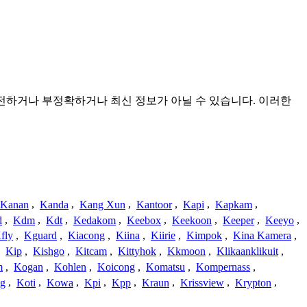
 불완전하거나 부정확하거나 최신 정보가 아닐 수 있습니다. 이러한
Kanan
,
Kanda
,
Kang Xun
,
Kantoor
,
Kapi
,
Kapkam
,
d
,
Kdm
,
Kdt
,
Kedakom
,
Keebox
,
Keekoon
,
Keeper
,
Keeyo
,
fly
,
Kguard
,
Kiacong
,
Kiina
,
Kiirie
,
Kimpok
,
Kina Kamera
,
,
Kip
,
Kishgo
,
Kitcam
,
Kittyhok
,
Kkmoon
,
Klikaanklikuit
,
m
,
Kogan
,
Kohlen
,
Koicong
,
Komatsu
,
Kompernass
,
g
,
Koti
,
Kowa
,
Kpi
,
Kpp
,
Kraun
,
Krissview
,
Krypton
,