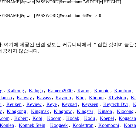
r=[USERNAME]&pwd=[PASSWORD]&resolution=[WIDTH]x[HEIGHT]
r=[USERNAME]&pwd=[PASSWORD]&resolution=64&rate=0
련이 없습니다. 여기에 제공된 연결 정보는 커뮤니티에서 수집한 것이며
제공하지 않습니다.
ng
,
Kaikong
,
Kaluga
,
Kamera2000
,
Kamo
,
Kamote
,
Kamtron
,
tamso
,
Katway
,
Kavass
,
Kayodo
,
Kbc
,
Kboom
,
Kbvision
,
K
i
,
Keuken
,
Keview
,
Keye
,
Keypad
,
Keyseen
,
Keytech Dvr
,
K
v
,
Kingkong
,
Kingmak
,
Kingnow
,
Kingstar
,
Kinson
,
Kiocong
.com
,
Kobert
,
Kobi
,
Kocom
,
Kodak
,
Kodu
,
Koepel
,
Kogaca
Konlen
,
Konnek Stein
,
Koogeek
,
Koolertron
,
Koomooni
,
Koran