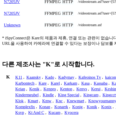
FFMPEG
HTTP
N7205JV
/videostream.asf?use
FFMPEG
HTTP
N7205JV
/videostream.asf?use
FFMPEG
HTTP
Unknown
/videostream.asf
* iSpyConnect은 Kare의 제품과 제휴, 연결 또는 관
URL을 사용하여 카메라에 연결할 수 있다는 보장이나 담보를 
다른 제조사는 "K"로 시작합니다.
K
K11
,
Kaansky
,
Kado
,
Kadymay
,
Kafeoinos Tv
,
kaico
Karbontech
,
Kare
,
Karel
,
Karkam
,
Kasa
,
Kassaba
,
Ka
Keian
,
Kenik
,
Kenpro
,
Kenton
,
Kenvs
,
Kerui
,
Keshin
Kindermeubel
,
Kindle
,
King Special
,
Kingcam
,
Kingcct
Klok
,
Kmart
,
Kmw
,
Knc
,
Knewmart
,
Knowyournanny
Komplexfix
,
Konan
,
Konarrk
,
Konig
,
Konik
,
Konix
,
Ksvp
,
Kt And C
,
Kucam
,
Kyocera