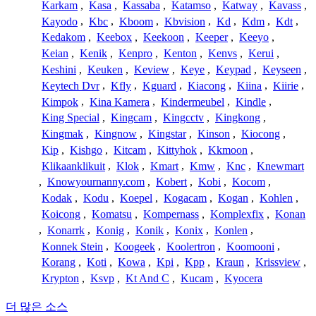
Karkam
,
Kasa
,
Kassaba
,
Katamso
,
Katway
,
Kavass
,
Kayodo
,
Kbc
,
Kboom
,
Kbvision
,
Kd
,
Kdm
,
Kdt
,
Kedakom
,
Keebox
,
Keekoon
,
Keeper
,
Keeyo
,
Keian
,
Kenik
,
Kenpro
,
Kenton
,
Kenvs
,
Kerui
,
Keshini
,
Keuken
,
Keview
,
Keye
,
Keypad
,
Keyseen
,
Keytech Dvr
,
Kfly
,
Kguard
,
Kiacong
,
Kiina
,
Kiirie
,
Kimpok
,
Kina Kamera
,
Kindermeubel
,
Kindle
,
King Special
,
Kingcam
,
Kingcctv
,
Kingkong
,
Kingmak
,
Kingnow
,
Kingstar
,
Kinson
,
Kiocong
,
Kip
,
Kishgo
,
Kitcam
,
Kittyhok
,
Kkmoon
,
Klikaanklikuit
,
Klok
,
Kmart
,
Kmw
,
Knc
,
Knewmart
,
Knowyournanny.com
,
Kobert
,
Kobi
,
Kocom
,
Kodak
,
Kodu
,
Koepel
,
Kogacam
,
Kogan
,
Kohlen
,
Koicong
,
Komatsu
,
Kompernass
,
Komplexfix
,
Konan
,
Konarrk
,
Konig
,
Konik
,
Konix
,
Konlen
,
Konnek Stein
,
Koogeek
,
Koolertron
,
Koomooni
,
Korang
,
Koti
,
Kowa
,
Kpi
,
Kpp
,
Kraun
,
Krissview
,
Krypton
,
Ksvp
,
Kt And C
,
Kucam
,
Kyocera
더 많은 소스