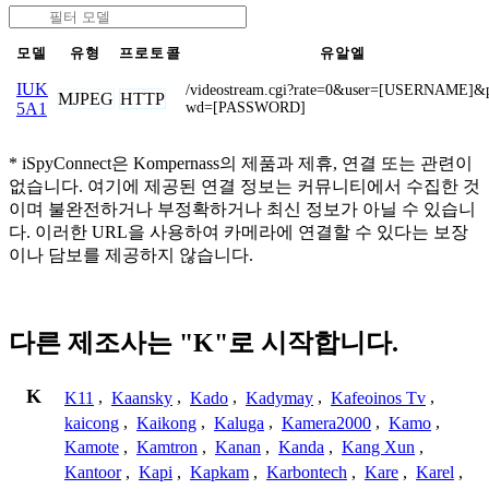
모델
유형
프로토콜
유알엘
IUK
/videostream.cgi?rate=0&user=[USERNAME]&
MJPEG
HTTP
wd=[PASSWORD]
5A1
* iSpyConnect은 Kompernass의 제품과 제휴, 연결 또는 관련이
없습니다. 여기에 제공된 연결 정보는 커뮤니티에서 수집한 것
이며 불완전하거나 부정확하거나 최신 정보가 아닐 수 있습니
다. 이러한 URL을 사용하여 카메라에 연결할 수 있다는 보장
이나 담보를 제공하지 않습니다.
다른 제조사는 "K"로 시작합니다.
K
K11
,
Kaansky
,
Kado
,
Kadymay
,
Kafeoinos Tv
,
kaicong
,
Kaikong
,
Kaluga
,
Kamera2000
,
Kamo
,
Kamote
,
Kamtron
,
Kanan
,
Kanda
,
Kang Xun
,
Kantoor
,
Kapi
,
Kapkam
,
Karbontech
,
Kare
,
Karel
,