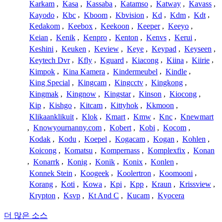
Karkam
,
Kasa
,
Kassaba
,
Katamso
,
Katway
,
Kavass
,
Kayodo
,
Kbc
,
Kboom
,
Kbvision
,
Kd
,
Kdm
,
Kdt
,
Kedakom
,
Keebox
,
Keekoon
,
Keeper
,
Keeyo
,
Keian
,
Kenik
,
Kenpro
,
Kenton
,
Kenvs
,
Kerui
,
Keshini
,
Keuken
,
Keview
,
Keye
,
Keypad
,
Keyseen
,
Keytech Dvr
,
Kfly
,
Kguard
,
Kiacong
,
Kiina
,
Kiirie
,
Kimpok
,
Kina Kamera
,
Kindermeubel
,
Kindle
,
King Special
,
Kingcam
,
Kingcctv
,
Kingkong
,
Kingmak
,
Kingnow
,
Kingstar
,
Kinson
,
Kiocong
,
Kip
,
Kishgo
,
Kitcam
,
Kittyhok
,
Kkmoon
,
Klikaanklikuit
,
Klok
,
Kmart
,
Kmw
,
Knc
,
Knewmart
,
Knowyournanny.com
,
Kobert
,
Kobi
,
Kocom
,
Kodak
,
Kodu
,
Koepel
,
Kogacam
,
Kogan
,
Kohlen
,
Koicong
,
Komatsu
,
Kompernass
,
Komplexfix
,
Konan
,
Konarrk
,
Konig
,
Konik
,
Konix
,
Konlen
,
Konnek Stein
,
Koogeek
,
Koolertron
,
Koomooni
,
Korang
,
Koti
,
Kowa
,
Kpi
,
Kpp
,
Kraun
,
Krissview
,
Krypton
,
Ksvp
,
Kt And C
,
Kucam
,
Kyocera
더 많은 소스