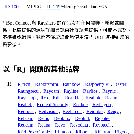
MJPEG
HTTP
RX100
/video.cgi?resolution=VGA
* iSpyConnect 與 Raysharp 的產品沒有任何關聯、聯繫或關
係。此處提供的連線詳細資訊由社群眾包提供，可能不完整、
不準確或過期。我們不保證您能夠使用這些 URL 連接到您的
攝影機。
以「R」開頭的其他品牌
R
R-tech
,
Rabbitstorm
,
Rainbow
,
Raspberry Pi
,
Raster
,
Ratingsecu
,
Raycam
,
Rayline
,
Raylios
,
Raynic
,
Raysharp
,
Rca
,
Rds
,
Real Hd
,
Realink
,
Realm
,
Realtek
,
Redleaf Security
,
Redline
,
Redragon
,
Redrock
,
Redvision
,
Reel Tech
,
Reidubo
,
Reigy
,
Relicam
,
Remo
,
Reobiux
,
Reolink
,
Repotec
,
Reticam
,
Retina
,
Revo
,
Revodata
,
Revotech
,
Rfid Poker Table
,
Rhinoco
,
Ribbon
,
Rifatron
,
Rigoo
,