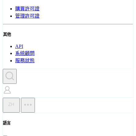
購買許可證
管理許可證
其他
API
系統顧問
服務狀態
ZH
語言