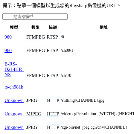
提示：點擊一個模型以生成您的Raysharp攝像機的URL。
模型
類型
協議
網址
FFMPEG
RTSP
960
/0
FFMPEG
RTSP
960
/ch00/1
B-RS-
D214HR-
NS
FFMPEG
RTSP
/ch1/0
,
rs-ch581h
JPEG
HTTP
Unknown
/stillimg[CHANNEL].jpg
MJPEG
HTTP
Unknown
/video.cgi?resolution=[WIDTH]x[HEIGH
JPEG
HTTP
Unknown
/cgi-bin/net_jpeg.cgi?ch=[CHANNEL]