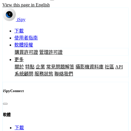
View this page in English
iSpy
下載
使用者指南
軟體授權
購買許可證
管理許可證
更多
關於
特點
企業
常見問題解答
攝影機資料庫
社區
API
系統顧問
服務狀態
聯絡我們
iSpyConnect
軟體
下載