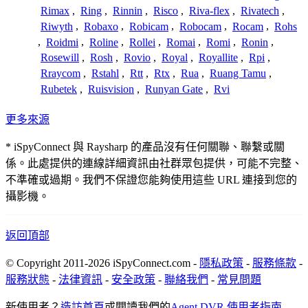
Rimax
,
Ring
,
Rinnin
,
Risco
,
Riva-flex
,
Rivatech
,
Riwyth
,
Robaxo
,
Robicam
,
Robocam
,
Rocam
,
Rohs
,
Roidmi
,
Roline
,
Rollei
,
Romai
,
Romi
,
Ronin
,
Rosewill
,
Rosh
,
Rovio
,
Royal
,
Royallite
,
Rpi
,
Rraycom
,
Rstahl
,
Rtt
,
Rtx
,
Rua
,
Ruang Tamu
,
Rubetek
,
Ruisvision
,
Runyan Gate
,
Rvi
更多來源
* iSpyConnect 與 Raysharp 的產品沒有任何關聯、聯繫或關
係。此處提供的連線詳細資訊由社群眾包提供，可能不完整、
不準確或過期。我們不保證您能夠使用這些 URL 連接到您的
攝影機。
返回頂部
© Copyright 2011-2026 iSpyConnect.com -
隱私政策
-
服務條款
-
服務狀態
-
法律資訊
-
安全政策
-
聯絡我們
-
常見問題
新使用者？
造訪首頁
或閱讀我們的
Agent DVR 使用者指南