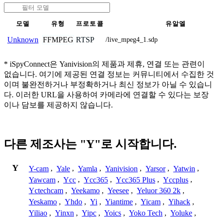
모델
유형
프로토콜
유알엘
FFMPEG
RTSP
Unknown
/live_mpeg4_1.sdp
* iSpyConnect은 Yanivision의 제품과 제휴, 연결 또는 관련이
없습니다. 여기에 제공된 연결 정보는 커뮤니티에서 수집한 것
이며 불완전하거나 부정확하거나 최신 정보가 아닐 수 있습니
다. 이러한 URL을 사용하여 카메라에 연결할 수 있다는 보장
이나 담보를 제공하지 않습니다.
다른 제조사는 "Y"로 시작합니다.
Y
Y-cam
,
Yale
,
Yamla
,
Yanivision
,
Yarsor
,
Yatwin
,
Yawcam
,
Ycc
,
Ycc365
,
Ycc365 Plus
,
Yccplus
,
Yctechcam
,
Yeekamo
,
Yeesee
,
Yeluor 360 2k
,
Yeskamo
,
Yhdo
,
Yi
,
Yiantime
,
Yicam
,
Yihack
,
Yiliao
,
Yinxn
,
Yipc
,
Yoics
,
Yoko Tech
,
Yoluke
,