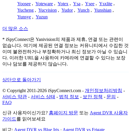
Yoosee
,
Yoteware
,
Yotex
,
Ysa
,
Ysee
,
Ysxlite
,
Yucheng
,
Yucvision
,
Yudor
,
Yunch
,
Yunshian
,
Yunsye
,
Yuzun
더 많은 소스
* iSpyConnect은 Yanivision의 제품과 제휴, 연결 또는 관련이
없습니다. 여기에 제공된 연결 정보는 커뮤니티에서 수집한 것
이며 불완전하거나 부정확하거나 최신 정보가 아닐 수 있습니
다. 이러한 URL을 사용하여 카메라에 연결할 수 있다는 보장
이나 담보를 제공하지 않습니다.
상단으로 돌아가기
© Copyright 2011-2026 iSpyConnect.com -
개인정보처리방침
-
서비스 약관
-
서비스 상태
-
법적 정보
-
보안 정책
-
문의
-
FAQ
신규 사용자이신가요?
홈페이지 방문
또는
Agent DVR 사용자
가이드
를 읽어보세요
비교:
Agent DVR vs Blue Iris
·
Agent DVR vs Frigate