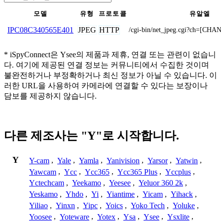
모델
유형
프로토콜
유알엘
JPEG
HTTP
IPC08C340565E401
/cgi-bin/net_jpeg.cgi?ch=[CH
* iSpyConnect은 Ysee의 제품과 제휴, 연결 또는 관련이 없습니
다. 여기에 제공된 연결 정보는 커뮤니티에서 수집한 것이며
불완전하거나 부정확하거나 최신 정보가 아닐 수 있습니다. 이
러한 URL을 사용하여 카메라에 연결할 수 있다는 보장이나
담보를 제공하지 않습니다.
다른 제조사는 "Y"로 시작합니다.
Y
Y-cam
,
Yale
,
Yamla
,
Yanivision
,
Yarsor
,
Yatwin
,
Yawcam
,
Ycc
,
Ycc365
,
Ycc365 Plus
,
Yccplus
,
Yctechcam
,
Yeekamo
,
Yeesee
,
Yeluor 360 2k
,
Yeskamo
,
Yhdo
,
Yi
,
Yiantime
,
Yicam
,
Yihack
,
Yiliao
,
Yinxn
,
Yipc
,
Yoics
,
Yoko Tech
,
Yoluke
,
Yoosee
,
Yoteware
,
Yotex
,
Ysa
,
Ysee
,
Ysxlite
,