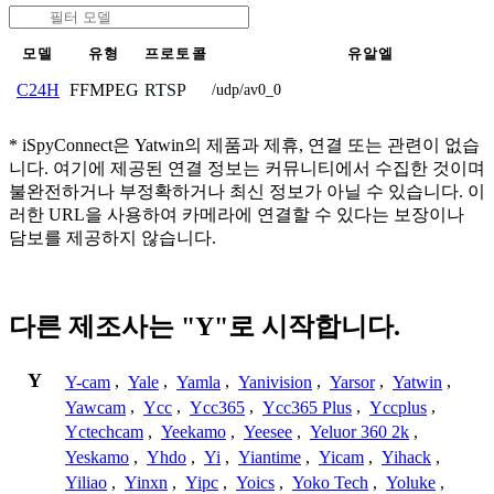
모델
유형
프로토콜
유알엘
FFMPEG
RTSP
C24H
/udp/av0_0
* iSpyConnect은 Yatwin의 제품과 제휴, 연결 또는 관련이 없습
니다. 여기에 제공된 연결 정보는 커뮤니티에서 수집한 것이며
불완전하거나 부정확하거나 최신 정보가 아닐 수 있습니다. 이
러한 URL을 사용하여 카메라에 연결할 수 있다는 보장이나
담보를 제공하지 않습니다.
다른 제조사는 "Y"로 시작합니다.
Y
Y-cam
,
Yale
,
Yamla
,
Yanivision
,
Yarsor
,
Yatwin
,
Yawcam
,
Ycc
,
Ycc365
,
Ycc365 Plus
,
Yccplus
,
Yctechcam
,
Yeekamo
,
Yeesee
,
Yeluor 360 2k
,
Yeskamo
,
Yhdo
,
Yi
,
Yiantime
,
Yicam
,
Yihack
,
Yiliao
,
Yinxn
,
Yipc
,
Yoics
,
Yoko Tech
,
Yoluke
,