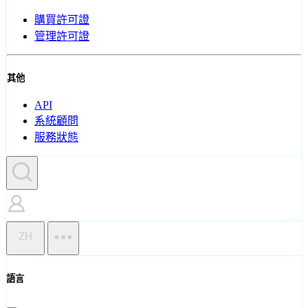
購買許可證
管理許可證
其他
API
系統顧問
服務狀態
ZH
語言