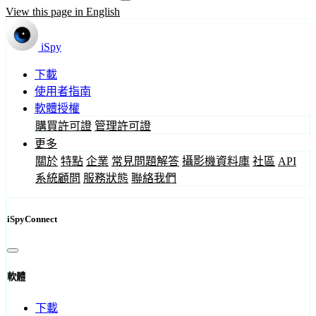
View this page in English
iSpy
下載
使用者指南
軟體授權
購買許可證
管理許可證
更多
關於
特點
企業
常見問題解答
攝影機資料庫
社區
API
系統顧問
服務狀態
聯絡我們
iSpyConnect
軟體
下載