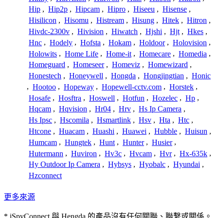
Hip
,
Hip2p
,
Hipcam
,
Hipro
,
Hiseeu
,
Hisense
,
Hisilicon
,
Hisomu
,
Histream
,
Hisung
,
Hitek
,
Hitron
,
Hivdc-2300v
,
Hivision
,
Hiwatch
,
Hjshi
,
Hjt
,
Hkes
,
Hnc
,
Hodely
,
Hofsta
,
Hokam
,
Holdoor
,
Holovision
,
Holowits
,
Home Life
,
Home-it
,
Homecare
,
Homedia
,
Homeguard
,
Homeseer
,
Homeviz
,
Homewizard
,
Honestech
,
Honeywell
,
Hongda
,
Hongjingtian
,
Honic
,
Hootoo
,
Hopeway
,
Hopewell-cctv.com
,
Horstek
,
Hosafe
,
Hosftra
,
Hoswell
,
Hotfun
,
Hozelec
,
Hp
,
Hqcam
,
Hqvision
,
Hr04
,
Hrv
,
Hs Ip Camera
,
Hs Ipsc
,
Hscomila
,
Hsmartlink
,
Hsv
,
Hta
,
Htc
,
Htcone
,
Huacam
,
Huashi
,
Huawei
,
Hubble
,
Huisun
,
Humcam
,
Hungtek
,
Hunt
,
Hunter
,
Husier
,
Hutermann
,
Huviron
,
Hv3c
,
Hvcam
,
Hvr
,
Hx-635k
,
Hy Outdoor Ip Camera
,
Hybsys
,
Hyobalc
,
Hyundai
,
Hzconnect
更多來源
* iSpyConnect 與 Hengda 的產品沒有任何關聯、聯繫或關係。