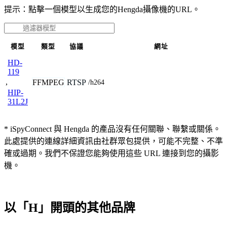
提示：點擊一個模型以生成您的Hengda攝像機的URL。
模型
類型
協議
網址
HD-
119
,
FFMPEG
RTSP
/h264
HIP-
31L2J
* iSpyConnect 與 Hengda 的產品沒有任何關聯、聯繫或關係。
此處提供的連線詳細資訊由社群眾包提供，可能不完整、不準
確或過期。我們不保證您能夠使用這些 URL 連接到您的攝影
機。
以「H」開頭的其他品牌