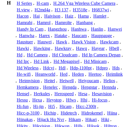
H
H Series
,
H-cam
,
H.264 Vga Wireless Cube Camera
,
H.view
,
H2md4a
,
H3 137
,
H3518e
,
H6837wi
,
Hacon
,
Hai
,
Haivison
,
Haiz
,
Hama
,
Hamlet
,
Hamrabi
,
Hamrol
,
Hamrolte
,
Hanbang
,
Handy Ip Cam
,
Hangzhou
,
Hanhwa
,
Hanlin
,
Hanwei
,
Hanwha
,
Harex
,
Hatake
,
Haucam
,
Hauppauge
,
Haustuer
,
Hauwei
,
Hawk
,
Hawk Vision
,
Hawkcam
,
Hawki
,
Hawking
,
Hawkray
,
Hawq
,
Hayear
,
Hbell
,
Hd
,
Hd Camera
,
Hd Cloudcam
,
Hd Ip Camera Depan
,
Hd Ipc
,
Hd Link
,
Hd Megapixel
,
Hd Minicam
,
Hd Wireless
,
Hdcvi
,
Hdl
,
Hdp-1100pt
,
Hdpro
,
Hds
,
He-wifi
,
Heanworld
,
Hed
,
Heden
,
Heetoo
,
Heimlink
,
Heimvision
,
Heitel
,
Heiwell
,
Heiyoucam
,
Helios
,
Hemkamera
,
Henelec
,
Hengda
,
Hengstar
,
Hennda
,
Hensel
,
Herkules
,
Herospeed
,
Hesa
,
Hesavision
,
Hessu
,
Hexa
,
Heystop
,
Hfws
,
Hhi
,
Hi-focus
,
Hi-fun
,
Hi-jin
,
Hi5
,
Hicam
,
Hicc-2300t
,
Hicc-p-3100
,
Hichip
,
Hidetech
,
Hidrokemel
,
Hiina
,
Hiinakas
,
Hijack Hq Nvr
,
Hikam
,
Hikari
,
Hiki
,
Hikity
,
Hikvision
,
Hikwon
,
Hills
,
Hilook
,
Hiltron
,