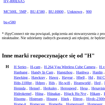
HV-800E6A5
MC500L_5MP
,
BU-E580
,
BU-H800
,
Unknown
,
900
bu-e580
* iSpyConnect nie ma powiązań, połączenia ani stowarzyszenia z pr
nieaktualne. Nie udzielamy żadnych gwarancji ani rękojmi, że będzi
Inne marki rozpoczynające się od "H"
H
H Series
,
H-cam
,
H.264 Vga Wireless Cube Camera
,
H.v
Hanbang
,
Handy Ip Cam
,
Hangzhou
,
Hanhwa
,
Hanlin
Hawking
,
Hawkray
,
Hawq
,
Hayear
,
Hbell
,
Hd
,
Hd C
Hdp-1100pt
,
Hdpro
,
Hds
,
He-wifi
,
Heanworld
,
Hed
,
Hennda
,
Hensel
,
Herkules
,
Herospeed
,
Hesa
,
Hesavisi
Hidrokemel
,
Hiina
,
Hiinakas
,
Hijack Hq Nvr
,
Hikam
,
Hisomu
,
Histream
,
Hisung
,
Hitek
,
Hitron
,
Hivdc-2300
Home-it
,
Homecare
,
Homedia
,
Homeguard
,
Homeseer