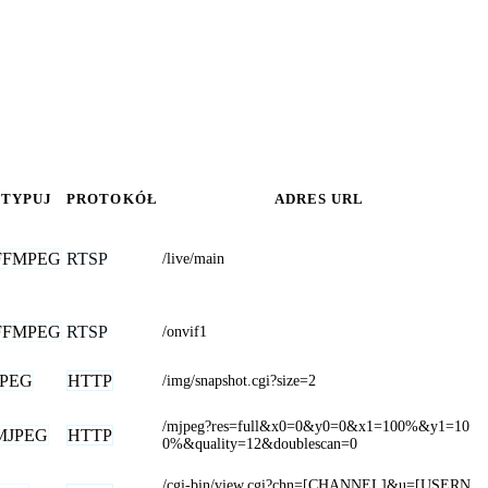
TYPUJ
PROTOKÓŁ
ADRES URL
FFMPEG
RTSP
/live/main
FFMPEG
RTSP
/onvif1
JPEG
HTTP
/img/snapshot.cgi?size=2
/mjpeg?res=full&x0=0&y0=0&x1=100%&y1=10
MJPEG
HTTP
0%&quality=12&doublescan=0
/cgi-bin/view.cgi?chn=[CHANNEL]&u=[USERN