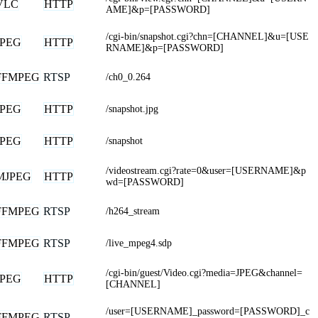
VLC
HTTP
AME]&p=[PASSWORD]
/cgi-bin/snapshot.cgi?chn=[CHANNEL]&u=[USE
JPEG
HTTP
RNAME]&p=[PASSWORD]
FFMPEG
RTSP
/ch0_0.264
JPEG
HTTP
/snapshot.jpg
JPEG
HTTP
/snapshot
/videostream.cgi?rate=0&user=[USERNAME]&p
MJPEG
HTTP
wd=[PASSWORD]
FFMPEG
RTSP
/h264_stream
FFMPEG
RTSP
/live_mpeg4.sdp
/cgi-bin/guest/Video.cgi?media=JPEG&channel=
JPEG
HTTP
[CHANNEL]
/user=[USERNAME]_password=[PASSWORD]_c
FFMPEG
RTSP