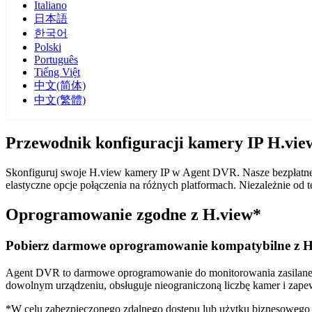
Italiano
日本語
한국어
Polski
Português
Tiếng Việt
中文(简体)
中文(繁體)
Przewodnik konfiguracji kamery IP H.vi
Skonfiguruj swoje H.view kamery IP w Agent DVR. Nasze bezpłatne 
elastyczne opcje połączenia na różnych platformach. Niezależnie o
Oprogramowanie zgodne z H.view*
Pobierz darmowe oprogramowanie kompatybilne z H
Agent DVR to darmowe oprogramowanie do monitorowania zasilane sz
dowolnym urządzeniu, obsługuje nieograniczoną liczbę kamer i zape
*W celu zabezpieczonego zdalnego dostępu lub użytku biznesoweg