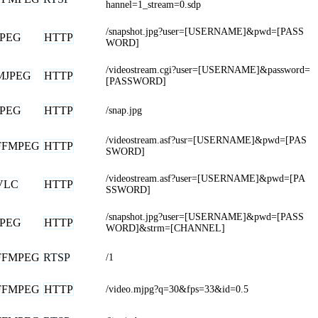
hannel=1_stream=0.sdp
/snapshot.jpg?user=[USERNAME]&pwd=[PASS
JPEG
HTTP
WORD]
/videostream.cgi?user=[USERNAME]&password=
MJPEG
HTTP
[PASSWORD]
JPEG
HTTP
/snap.jpg
/videostream.asf?usr=[USERNAME]&pwd=[PAS
FFMPEG
HTTP
SWORD]
/videostream.asf?user=[USERNAME]&pwd=[PA
VLC
HTTP
SSWORD]
/snapshot.jpg?user=[USERNAME]&pwd=[PASS
JPEG
HTTP
WORD]&strm=[CHANNEL]
FFMPEG
RTSP
/1
FFMPEG
HTTP
/video.mjpg?q=30&fps=33&id=0.5