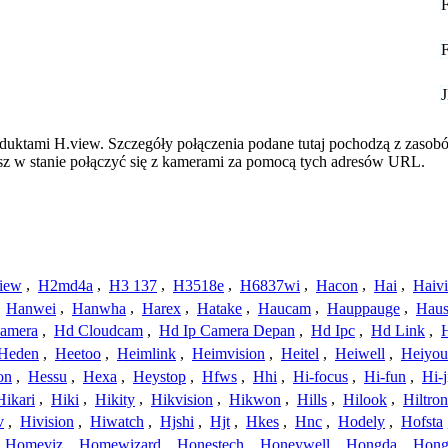
oduktami H.view. Szczegóły połączenia podane tutaj pochodzą z zasob
esz w stanie połączyć się z kamerami za pomocą tych adresów URL.
iew
,
H2md4a
,
H3 137
,
H3518e
,
H6837wi
,
Hacon
,
Hai
,
Haiv
,
Hanwei
,
Hanwha
,
Harex
,
Hatake
,
Haucam
,
Hauppauge
,
Haus
amera
,
Hd Cloudcam
,
Hd Ip Camera Depan
,
Hd Ipc
,
Hd Link
,
Heden
,
Heetoo
,
Heimlink
,
Heimvision
,
Heitel
,
Heiwell
,
Heiyo
on
,
Hessu
,
Hexa
,
Heystop
,
Hfws
,
Hhi
,
Hi-focus
,
Hi-fun
,
Hi-j
Hikari
,
Hiki
,
Hikity
,
Hikvision
,
Hikwon
,
Hills
,
Hilook
,
Hiltron
v
,
Hivision
,
Hiwatch
,
Hjshi
,
Hjt
,
Hkes
,
Hnc
,
Hodely
,
Hofsta
,
Homeviz
,
Homewizard
,
Honestech
,
Honeywell
,
Hongda
,
Hongj