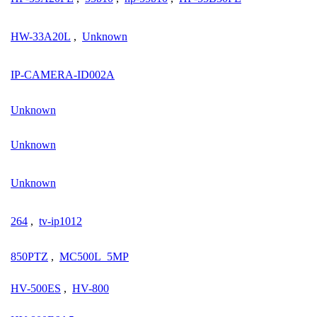
HW-33A20L
,
Unknown
IP-CAMERA-ID002A
Unknown
Unknown
Unknown
264
,
tv-ip1012
850PTZ
,
MC500L_5MP
HV-500ES
,
HV-800