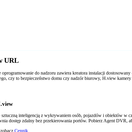
ew URL
oprogramowanie do nadzoru zawiera kreatora instalacji dostosowany
d tego, czy to bezpieczeństwo domu czy nadzór biurowy, H.view kame
.view
tuczną inteligencją z wykrywaniem osób, pojazdów i obiektów w czas
wnia dostęp zdalny bez przekierowania portów. Pobierz Agent DVR, a
o zobacz
Cennik