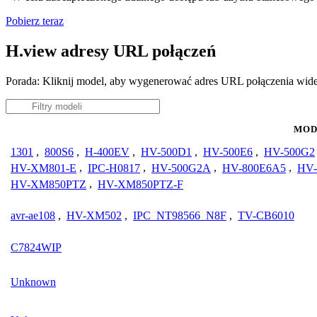
Pobierz teraz
H.view adresy URL połączeń
Porada: Kliknij model, aby wygenerować adres URL połączenia wid
MOD
1301
,
800S6
,
H-400EV
,
HV-500D1
,
HV-500E6
,
HV-500G2
HV-XM801-E
,
IPC-H0817
,
HV-500G2A
,
HV-800E6A5
,
HV-
HV-XM850PTZ
,
HV-XM850PTZ-F
avr-ae108
,
HV-XM502
,
IPC_NT98566_N8F
,
TV-CB6010
C7824WIP
Unknown