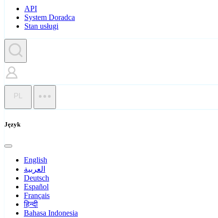
API
System Doradca
Stan usługi
PL
Język
English
العربية
Deutsch
Español
Français
हिन्दी
Bahasa Indonesia