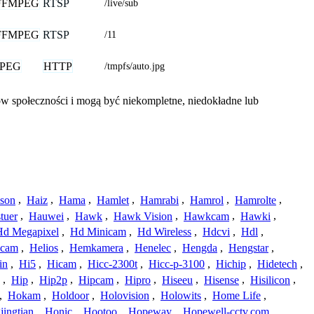
FFMPEG
RTSP
/live/sub
FFMPEG
RTSP
/11
JPEG
HTTP
/tmpfs/auto.jpg
ów społeczności i mogą być niekompletne, niedokładne lub
ison
,
Haiz
,
Hama
,
Hamlet
,
Hamrabi
,
Hamrol
,
Hamrolte
,
tuer
,
Hauwei
,
Hawk
,
Hawk Vision
,
Hawkcam
,
Hawki
,
Hd Megapixel
,
Hd Minicam
,
Hd Wireless
,
Hdcvi
,
Hdl
,
ucam
,
Helios
,
Hemkamera
,
Henelec
,
Hengda
,
Hengstar
,
in
,
Hi5
,
Hicam
,
Hicc-2300t
,
Hicc-p-3100
,
Hichip
,
Hidetech
,
,
Hip
,
Hip2p
,
Hipcam
,
Hipro
,
Hiseeu
,
Hisense
,
Hisilicon
,
,
Hokam
,
Holdoor
,
Holovision
,
Holowits
,
Home Life
,
ingtian
,
Honic
,
Hootoo
,
Hopeway
,
Hopewell-cctv.com
,