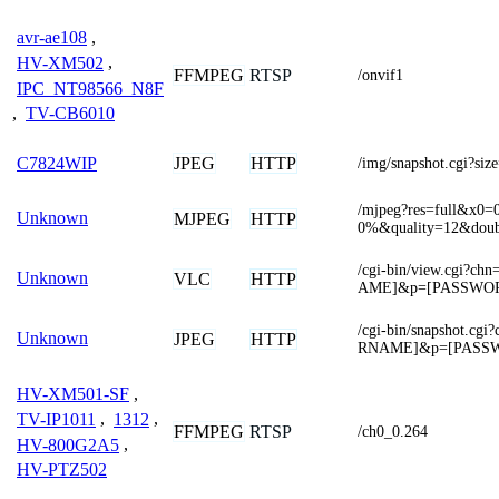
avr-ae108
,
HV-XM502
,
FFMPEG
RTSP
/onvif1
IPC_NT98566_N8F
,
TV-CB6010
JPEG
HTTP
C7824WIP
/img/snapshot.cgi?siz
/mjpeg?res=full&x
Unknown
MJPEG
HTTP
0%&quality=12&doub
/cgi-bin/view.cgi
Unknown
VLC
HTTP
AME]&p=[PASSWO
/cgi-bin/snapshot.
Unknown
JPEG
HTTP
RNAME]&p=[PASS
HV-XM501-SF
,
TV-IP1011
,
1312
,
FFMPEG
RTSP
/ch0_0.264
HV-800G2A5
,
HV-PTZ502