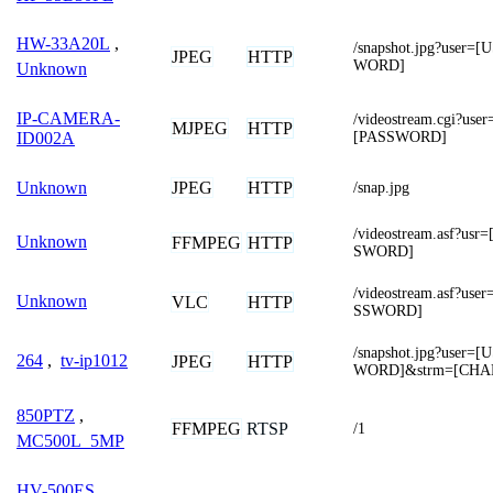
HW-33A20L
,
/snapshot.jpg?use
JPEG
HTTP
WORD]
Unknown
IP-CAMERA-
/videostream.cgi?u
MJPEG
HTTP
[PASSWORD]
ID002A
JPEG
HTTP
Unknown
/snap.jpg
/videostream.asf?
Unknown
FFMPEG
HTTP
SWORD]
/videostream.asf?u
Unknown
VLC
HTTP
SSWORD]
/snapshot.jpg?use
264
,
tv-ip1012
JPEG
HTTP
WORD]&strm=[CHA
850PTZ
,
FFMPEG
RTSP
/1
MC500L_5MP
HV-500ES
,