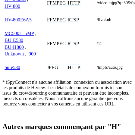
FFMPEG
HTTP
/video.mjpg?q=30&f
HV-800
FFMPEG
RTSP
HV-800E6A5
/live/sub
MC500L_5MP
,
BU-E580
,
FFMPEG
RTSP
/11
BU-H800
,
Unknown
,
900
JPEG
HTTP
bu-e580
/tmpfs/auto.jpg
* iSpyConnect n'a aucune affiliation, connexion ou association avec
les produits de H.view. Les détails de connexion fournis ici sont
issus du crowdsourcing communautaire et peuvent être incomplets,
inexacts ou obsolètes. Nous n'offrons aucune garantie que vous
pourrez vous connecter à vos caméras en utilisant ces URL.
Autres marques commençant par "H"