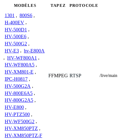
MODÈLES
TAPEZ
PROTOCOLE
1301
,
800S6
,
H-400EV
,
HV-500D1
,
HV-500E6
,
HV-500G2
,
HV-E3
,
hv-E800A
,
HV-WF800A1
,
HV-WF800A5
,
HV-XM801-E
,
FFMPEG
RTSP
/live/main
IPC-H0817
,
HV-500G2A
,
HV-800E6A5
,
HV-800G2A5
,
HV-E800
,
HV-PTZ500
,
HV-WF500G2
,
HV-XM850PTZ
,
HV-XM850PTZ-F