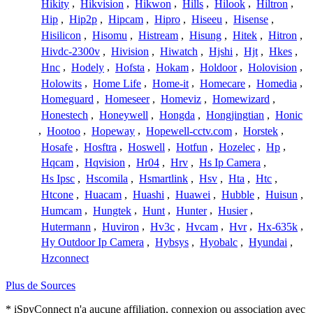
Hikity
,
Hikvision
,
Hikwon
,
Hills
,
Hilook
,
Hiltron
,
Hip
,
Hip2p
,
Hipcam
,
Hipro
,
Hiseeu
,
Hisense
,
Hisilicon
,
Hisomu
,
Histream
,
Hisung
,
Hitek
,
Hitron
,
Hivdc-2300v
,
Hivision
,
Hiwatch
,
Hjshi
,
Hjt
,
Hkes
,
Hnc
,
Hodely
,
Hofsta
,
Hokam
,
Holdoor
,
Holovision
,
Holowits
,
Home Life
,
Home-it
,
Homecare
,
Homedia
,
Homeguard
,
Homeseer
,
Homeviz
,
Homewizard
,
Honestech
,
Honeywell
,
Hongda
,
Hongjingtian
,
Honic
,
Hootoo
,
Hopeway
,
Hopewell-cctv.com
,
Horstek
,
Hosafe
,
Hosftra
,
Hoswell
,
Hotfun
,
Hozelec
,
Hp
,
Hqcam
,
Hqvision
,
Hr04
,
Hrv
,
Hs Ip Camera
,
Hs Ipsc
,
Hscomila
,
Hsmartlink
,
Hsv
,
Hta
,
Htc
,
Htcone
,
Huacam
,
Huashi
,
Huawei
,
Hubble
,
Huisun
,
Humcam
,
Hungtek
,
Hunt
,
Hunter
,
Husier
,
Hutermann
,
Huviron
,
Hv3c
,
Hvcam
,
Hvr
,
Hx-635k
,
Hy Outdoor Ip Camera
,
Hybsys
,
Hyobalc
,
Hyundai
,
Hzconnect
Plus de Sources
* iSpyConnect n'a aucune affiliation, connexion ou association avec