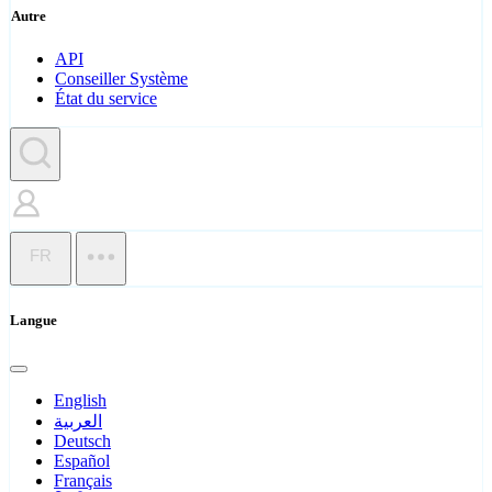
Autre
API
Conseiller Système
État du service
FR
Langue
English
العربية
Deutsch
Español
Français