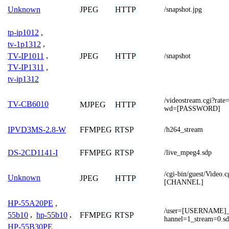
JPEG
HTTP
Unknown
/snapshot.jpg
tp-ip1012
,
tv-1p1312
,
TV-IP1011
,
JPEG
HTTP
/snapshot
TV-IP1311
,
tv-ip1312
/videostream.cgi?r
TV-CB6010
MJPEG
HTTP
wd=[PASSWORD]
FFMPEG
RTSP
IPVD3MS-2.8-W
/h264_stream
FFMPEG
RTSP
DS-2CD1141-I
/live_mpeg4.sdp
/cgi-bin/guest/Video
Unknown
JPEG
HTTP
[CHANNEL]
HP-55A20PE
,
/user=[USERNAME]
FFMPEG
RTSP
55b10
,
hp-55b10
,
hannel=1_stream=0.s
HP-55B30PE