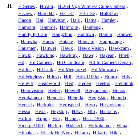
H
H Series
,
H-cam
,
H.264 Vga Wireless Cube Camera
,
H.view
,
H2md4a
,
H3 137
,
H3518e
,
H6837wi
,
Hacon
,
Hai
,
Haivison
,
Haiz
,
Hama
,
Hamlet
,
Hamrabi
,
Hamrol
,
Hamrolte
,
Hanbang
,
Handy Ip Cam
,
Hangzhou
,
Hanhwa
,
Hanlin
,
Hanwei
,
Hanwha
,
Harex
,
Hatake
,
Haucam
,
Hauppauge
,
Haustuer
,
Hauwei
,
Hawk
,
Hawk Vision
,
Hawkcam
,
Hawki
,
Hawking
,
Hawkray
,
Hawq
,
Hayear
,
Hbell
,
Hd
,
Hd Camera
,
Hd Cloudcam
,
Hd Ip Camera Depan
,
Hd Ipc
,
Hd Link
,
Hd Megapixel
,
Hd Minicam
,
Hd Wireless
,
Hdcvi
,
Hdl
,
Hdp-1100pt
,
Hdpro
,
Hds
,
He-wifi
,
Heanworld
,
Hed
,
Heden
,
Heetoo
,
Heimlink
,
Heimvision
,
Heitel
,
Heiwell
,
Heiyoucam
,
Helios
,
Hemkamera
,
Henelec
,
Hengda
,
Hengstar
,
Hennda
,
Hensel
,
Herkules
,
Herospeed
,
Hesa
,
Hesavision
,
Hessu
,
Hexa
,
Heystop
,
Hfws
,
Hhi
,
Hi-focus
,
Hi-fun
,
Hi-jin
,
Hi5
,
Hicam
,
Hicc-2300t
,
Hicc-p-3100
,
Hichip
,
Hidetech
,
Hidrokemel
,
Hiina
,
Hiinakas
,
Hijack Hq Nvr
,
Hikam
,
Hikari
,
Hiki
,