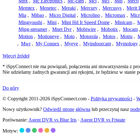
Mbx
,
Mc Electronics
,
Mc-cam
,
Mci
,
Mcl
,
Mdi
,
Meco
Memtex
,
Menetec
,
Meraki
,
Mercury
,
Mercusys
,
Merit 
Mia
,
Mibao
,
Micro Digital
,
Microlino
,
Micromax
,
Micr
Mingyoushi
,
Mini
,
Mini Hd Ir Speed Dome
,
Minicam
,
M
Mjpg-streamer
,
Mnet Dvr
,
Mobiwire
,
Mobotix
,
Mocam
Motion
,
Motioneye
,
Moto
,
Motorola
,
Motos
,
Motru
,
,
Mwr
,
My Connex
,
Myeye
,
Myindoorcam
,
Mymology
Więcej źródeł
* iSpyConnect nie ma powiązań, połączenia ani stowarzyszenia z pro
Nie udzielamy żadnych gwarancji ani rękojmi, że będziesz w stanie
Do góry
© Copyright 2011-2026 iSpyConnect.com -
Polityka prywatności
-
W
Nowy użytkownik?
Odwiedź stronę główną
lub przeczytaj nasz
podr
Porównanie:
Agent DVR vs Blue Iris
·
Agent DVR vs Frigate
Motyw: