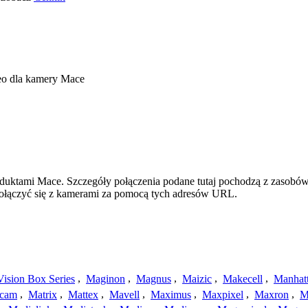
eo dla kamery Mace
duktami Mace. Szczegóły połączenia podane tutaj pochodzą z zasobów 
 połączyć się z kamerami za pomocą tych adresów URL.
ision Box Series
,
Maginon
,
Magnus
,
Maizic
,
Makecell
,
Manhat
ecam
,
Matrix
,
Mattex
,
Mavell
,
Maximus
,
Maxpixel
,
Maxron
,
M