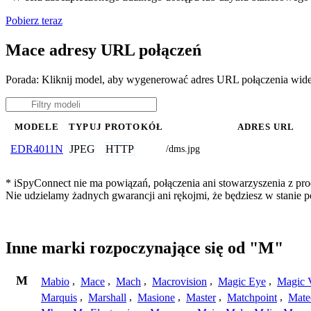
Pobierz teraz
Mace adresy URL połączeń
Porada: Kliknij model, aby wygenerować adres URL połączenia wid
MODELE
TYPUJ
PROTOKÓŁ
ADRES URL
JPEG
HTTP
EDR4011N
/dms.jpg
* iSpyConnect nie ma powiązań, połączenia ani stowarzyszenia z pro
Nie udzielamy żadnych gwarancji ani rękojmi, że będziesz w stanie
Inne marki rozpoczynające się od "M"
M
Mabio
,
Mace
,
Mach
,
Macrovision
,
Magic Eye
,
Magic V
Marquis
,
Marshall
,
Masione
,
Master
,
Matchpoint
,
Mat