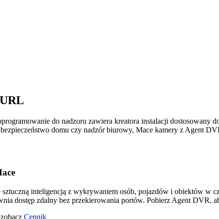
e URL
rogramowanie do nadzoru zawiera kreatora instalacji dostosowany d
y to bezpieczeństwo domu czy nadzór biurowy, Mace kamery z Agent D
Mace
tuczną inteligencją z wykrywaniem osób, pojazdów i obiektów w czas
wnia dostęp zdalny bez przekierowania portów. Pobierz Agent DVR, a
o zobacz
Cennik