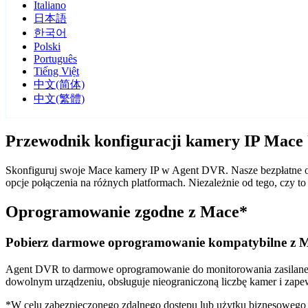
Italiano
日本語
한국어
Polski
Português
Tiếng Việt
中文(简体)
中文(繁體)
Przewodnik konfiguracji kamery IP Mac
Skonfiguruj swoje Mace kamery IP w Agent DVR. Nasze bezpłatne op
opcje połączenia na różnych platformach. Niezależnie od tego, cz
Oprogramowanie zgodne z Mace*
Pobierz darmowe oprogramowanie kompatybilne z 
Agent DVR to darmowe oprogramowanie do monitorowania zasilane sz
dowolnym urządzeniu, obsługuje nieograniczoną liczbę kamer i zape
*W celu zabezpieczonego zdalnego dostępu lub użytku biznesoweg