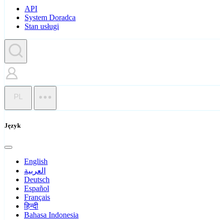
API
System Doradca
Stan usługi
PL
Język
English
العربية
Deutsch
Español
Français
हिन्दी
Bahasa Indonesia