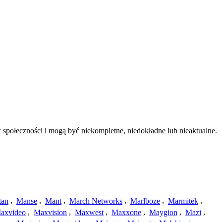
społeczności i mogą być niekompletne, niedokładne lub nieaktualne.
tan
,
Manse
,
Mant
,
March Networks
,
Marlboze
,
Marmitek
,
axvideo
,
Maxvision
,
Maxwest
,
Maxxone
,
Maygion
,
Mazi
,