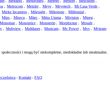
cam
,
Megapix
,
Megavideo
,
Meiego
,
Meisort
,
Melchioni
,
oa
,
Metrocom
,
Metzler
,
Meye
,
Meyetech
,
Mi Casa Verde
,
,
Mieke Ipcamera
,
Milesight
,
Milestone
,
Millennial
,
,
Mips
,
Misecu
,
Mitec
,
Mitra Utama
,
Mivision
,
Mjpeg
,
Monomat
,
Monoprice
,
Monsterip
,
Morphxstar
,
Mosafe
,
v
,
Mubview
,
Multilaser
,
Mustcam
,
Mv Power
,
Mvs
,
Mvteam
społeczności i mogą być niekompletne, niedokładne lub nieaktualne.
ieczeństwa
-
Kontakt
-
FAQ