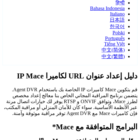
हिन्दी
Bahasa Indonesia
Italiano
日本語
한국어
Polski
Português
Tiếng Việt
中文(简体)
中文(繁體)
دليل إعداد عنوان URL لكاميرا IP Mace
قم بتكوين Mace كاميرات IP الخاصة بك باستخدام Agent DVR.
يتضمن برنامج المراقبة المجاني الخاص بنا معالج إعداد مخصص
لطرز Mace، وتوافق ONVIF و RTSP يوفر لك خيارات اتصال مرنة
عبر الأنظمة الأساسية. سواء كان للأمان المنزلي أو مراقبة المكتب،
فإن كاميرات Mace مع Agent DVR توفر مراقبة موثوقة وآمنة.
البرامج المتوافقة مع Mace*