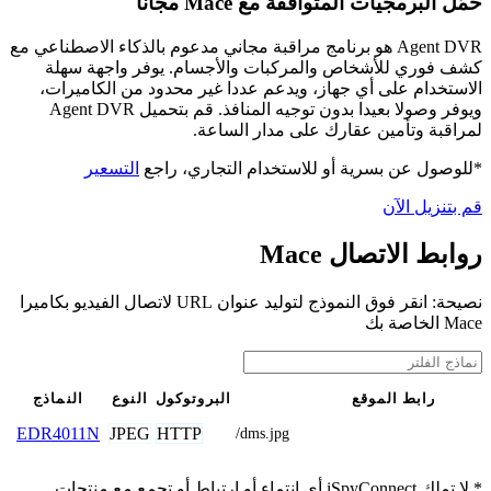
حمّل البرمجيات المتوافقة مع Mace مجانًا
Agent DVR هو برنامج مراقبة مجاني مدعوم بالذكاء الاصطناعي مع
كشف فوري للأشخاص والمركبات والأجسام. يوفر واجهة سهلة
الاستخدام على أي جهاز، ويدعم عددا غير محدود من الكاميرات،
ويوفر وصولا بعيدا بدون توجيه المنافذ. قم بتحميل Agent DVR
لمراقبة وتأمين عقارك على مدار الساعة.
*للوصول عن بسرية أو للاستخدام التجاري، راجع
التسعير
قم بتنزيل الآن
روابط الاتصال Mace
نصيحة: انقر فوق النموذج لتوليد عنوان URL لاتصال الفيديو بكاميرا
Mace الخاصة بك
رابط الموقع
البروتوكول
النوع
النماذج
JPEG
HTTP
EDR4011N
/dms.jpg
* لا تملك iSpyConnect أي انتماء أو ارتباط أو تجمع مع منتجات