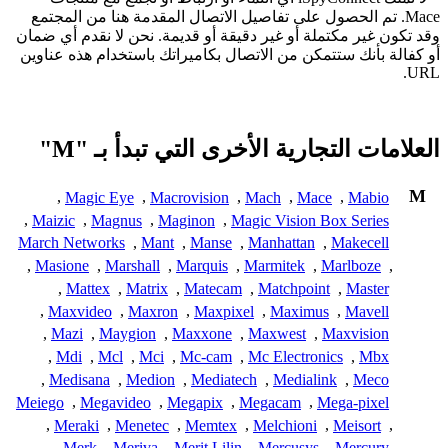
Mace. تم الحصول على تفاصيل الاتصال المقدمة هنا من المجتمع
وقد تكون غير مكتملة أو غير دقيقة أو قديمة. نحن لا نقدم أي ضمان
أو كفالة بأنك ستتمكن من الاتصال بكاميراتك باستخدام هذه عناوين
URL.
العلامات التجارية الأخرى التي تبدأ بـ "M"
M
,
Magic Eye
,
Macrovision
,
Mach
,
Mace
,
Mabio
,
Maizic
,
Magnus
,
Maginon
,
Magic Vision Box Series
March Networks
,
Mant
,
Manse
,
Manhattan
,
Makecell
,
Masione
,
Marshall
,
Marquis
,
Marmitek
,
Marlboze
,
,
Mattex
,
Matrix
,
Matecam
,
Matchpoint
,
Master
,
Maxvideo
,
Maxron
,
Maxpixel
,
Maximus
,
Mavell
,
Mazi
,
Maygion
,
Maxxone
,
Maxwest
,
Maxvision
,
Mdi
,
Mcl
,
Mci
,
Mc-cam
,
Mc Electronics
,
Mbx
,
Medisana
,
Medion
,
Mediatech
,
Medialink
,
Meco
Meiego
,
Megavideo
,
Megapix
,
Megacam
,
Mega-pixel
,
Meraki
,
Menetec
,
Memtex
,
Melchioni
,
Meisort
,
,
Merk
,
Meriva
,
Merit Lilin
,
Mercusys
,
Mercury