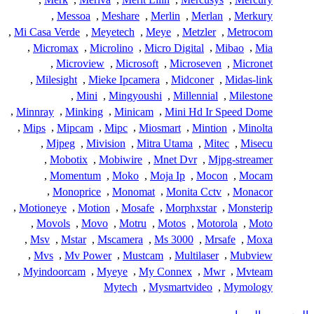
,
Messoa
,
Meshare
,
Merlin
,
Merlan
,
Merkury
,
Mi Casa Verde
,
Meyetech
,
Meye
,
Metzler
,
Metrocom
,
Micromax
,
Microlino
,
Micro Digital
,
Mibao
,
Mia
,
Microview
,
Microsoft
,
Microseven
,
Micronet
,
Milesight
,
Mieke Ipcamera
,
Midconer
,
Midas-link
,
Mini
,
Mingyoushi
,
Millennial
,
Milestone
,
Minnray
,
Minking
,
Minicam
,
Mini Hd Ir Speed Dome
,
Mips
,
Mipcam
,
Mipc
,
Miosmart
,
Mintion
,
Minolta
,
Mjpeg
,
Mivision
,
Mitra Utama
,
Mitec
,
Misecu
,
Mobotix
,
Mobiwire
,
Mnet Dvr
,
Mjpg-streamer
,
Momentum
,
Moko
,
Moja Ip
,
Mocon
,
Mocam
,
Monoprice
,
Monomat
,
Monita Cctv
,
Monacor
,
Motioneye
,
Motion
,
Mosafe
,
Morphxstar
,
Monsterip
,
Movols
,
Movo
,
Motru
,
Motos
,
Motorola
,
Moto
,
Msv
,
Mstar
,
Mscamera
,
Ms 3000
,
Mrsafe
,
Moxa
,
Mvs
,
Mv Power
,
Mustcam
,
Multilaser
,
Mubview
,
Myindoorcam
,
Myeye
,
My Connex
,
Mwr
,
Mvteam
Mytech
,
Mysmartvideo
,
Mymology