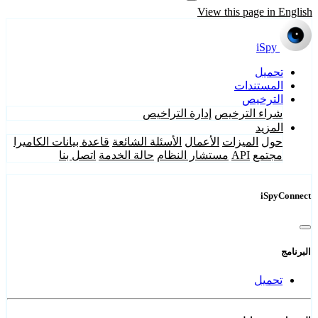
View this page in English
iSpy
تحميل
المستندات
الترخيص
شراء الترخيص
إدارة التراخيص
المزيد
حول
الميزات
الأعمال
الأسئلة الشائعة
قاعدة بيانات الكاميرا
مجتمع
API
مستشار النظام
حالة الخدمة
اتصل بنا
iSpyConnect
البرنامج
تحميل