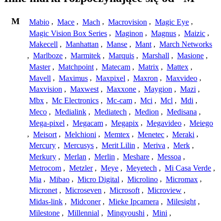
M
Mabio
,
Mace
,
Mach
,
Macrovision
,
Magic Eye
,
Magic Vision Box Series
,
Maginon
,
Magnus
,
Maizic
,
Makecell
,
Manhattan
,
Manse
,
Mant
,
March Networks
,
Marlboze
,
Marmitek
,
Marquis
,
Marshall
,
Masione
,
Master
,
Matchpoint
,
Matecam
,
Matrix
,
Mattex
,
Mavell
,
Maximus
,
Maxpixel
,
Maxron
,
Maxvideo
,
Maxvision
,
Maxwest
,
Maxxone
,
Maygion
,
Mazi
,
Mbx
,
Mc Electronics
,
Mc-cam
,
Mci
,
Mcl
,
Mdi
,
Meco
,
Medialink
,
Mediatech
,
Medion
,
Medisana
,
Mega-pixel
,
Megacam
,
Megapix
,
Megavideo
,
Meiego
,
Meisort
,
Melchioni
,
Memtex
,
Menetec
,
Meraki
,
Mercury
,
Mercusys
,
Merit Lilin
,
Meriva
,
Merk
,
Merkury
,
Merlan
,
Merlin
,
Meshare
,
Messoa
,
Metrocom
,
Metzler
,
Meye
,
Meyetech
,
Mi Casa Verde
,
Mia
,
Mibao
,
Micro Digital
,
Microlino
,
Micromax
,
Micronet
,
Microseven
,
Microsoft
,
Microview
,
Midas-link
,
Midconer
,
Mieke Ipcamera
,
Milesight
,
Milestone
,
Millennial
,
Mingyoushi
,
Mini
,