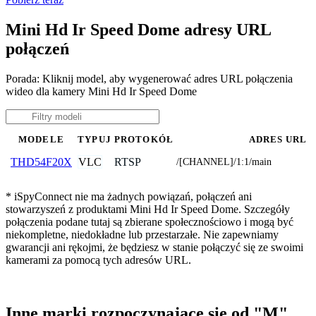
Mini Hd Ir Speed Dome adresy URL
połączeń
Porada: Kliknij model, aby wygenerować adres URL połączenia
wideo dla kamery Mini Hd Ir Speed Dome
MODELE
TYPUJ
PROTOKÓŁ
ADRES URL
VLC
RTSP
THD54F20X
/[CHANNEL]/1:1/main
* iSpyConnect nie ma żadnych powiązań, połączeń ani
stowarzyszeń z produktami Mini Hd Ir Speed Dome. Szczegóły
połączenia podane tutaj są zbierane społecznościowo i mogą być
niekompletne, niedokładne lub przestarzałe. Nie zapewniamy
gwarancji ani rękojmi, że będziesz w stanie połączyć się ze swoimi
kamerami za pomocą tych adresów URL.
Inne marki rozpoczynające się od "M"