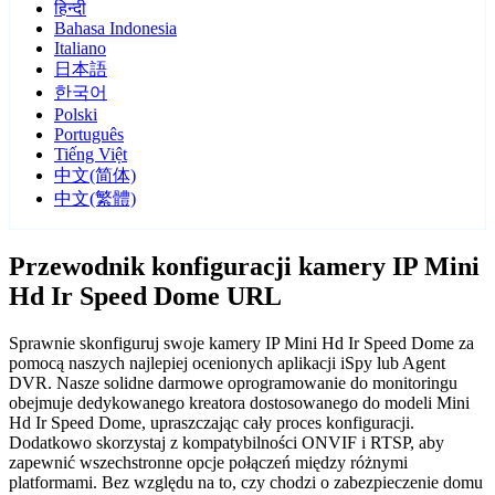
हिन्दी
Bahasa Indonesia
Italiano
日本語
한국어
Polski
Português
Tiếng Việt
中文(简体)
中文(繁體)
Przewodnik konfiguracji kamery IP Mini
Hd Ir Speed Dome URL
Sprawnie skonfiguruj swoje kamery IP Mini Hd Ir Speed Dome za
pomocą naszych najlepiej ocenionych aplikacji iSpy lub Agent
DVR. Nasze solidne darmowe oprogramowanie do monitoringu
obejmuje dedykowanego kreatora dostosowanego do modeli Mini
Hd Ir Speed Dome, upraszczając cały proces konfiguracji.
Dodatkowo skorzystaj z kompatybilności ONVIF i RTSP, aby
zapewnić wszechstronne opcje połączeń między różnymi
platformami. Bez względu na to, czy chodzi o zabezpieczenie domu