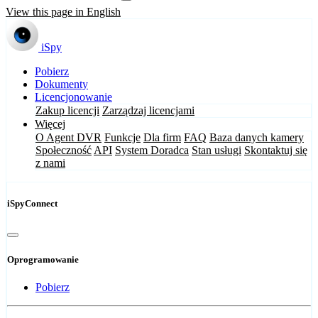
View this page in English
iSpy
Pobierz
Dokumenty
Licencjonowanie
Zakup licencji
Zarządzaj licencjami
Więcej
O Agent DVR
Funkcje
Dla firm
FAQ
Baza danych kamery
Społeczność
API
System Doradca
Stan usługi
Skontaktuj się
z nami
iSpyConnect
Oprogramowanie
Pobierz