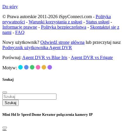
Do góry
© Prawa autorskie 2011-2026 iSpyConnect.com -
Polityka
prywatności
-
Warunki korzystania z usługi
-
Status usługi
-
Informacje prawne
-
Polityka bezpieczeństwa
-
Skontaktuj się z
nami
-
FAQ
Nowy użytkownik?
Odwiedź stronę główną
lub przeczytaj nasz
Podręcznik użytkownika Agent DVR
Porównaj:
Agent DVR vs Blue Iris
·
Agent DVR vs Frigate
Motyw:
Szukaj
Szukaj
Mini Hd Ir Speed Dome Kreator połączenia kamery IP