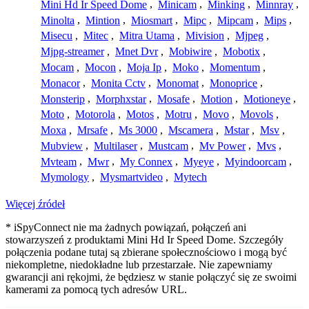
Mini Hd Ir Speed Dome
,
Minicam
,
Minking
,
Minnray
,
Minolta
,
Mintion
,
Miosmart
,
Mipc
,
Mipcam
,
Mips
,
Misecu
,
Mitec
,
Mitra Utama
,
Mivision
,
Mjpeg
,
Mjpg-streamer
,
Mnet Dvr
,
Mobiwire
,
Mobotix
,
Mocam
,
Mocon
,
Moja Ip
,
Moko
,
Momentum
,
Monacor
,
Monita Cctv
,
Monomat
,
Monoprice
,
Monsterip
,
Morphxstar
,
Mosafe
,
Motion
,
Motioneye
,
Moto
,
Motorola
,
Motos
,
Motru
,
Movo
,
Movols
,
Moxa
,
Mrsafe
,
Ms 3000
,
Mscamera
,
Mstar
,
Msv
,
Mubview
,
Multilaser
,
Mustcam
,
Mv Power
,
Mvs
,
Mvteam
,
Mwr
,
My Connex
,
Myeye
,
Myindoorcam
,
Mymology
,
Mysmartvideo
,
Mytech
Więcej źródeł
* iSpyConnect nie ma żadnych powiązań, połączeń ani
stowarzyszeń z produktami Mini Hd Ir Speed Dome. Szczegóły
połączenia podane tutaj są zbierane społecznościowo i mogą być
niekompletne, niedokładne lub przestarzałe. Nie zapewniamy
gwarancji ani rękojmi, że będziesz w stanie połączyć się ze swoimi
kamerami za pomocą tych adresów URL.