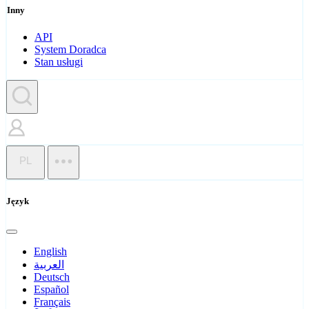
Inny
API
System Doradca
Stan usługi
PL
Język
English
العربية
Deutsch
Español
Français