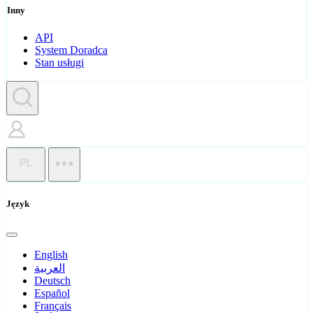
Inny
API
System Doradca
Stan usługi
PL
Język
English
العربية
Deutsch
Español
Français