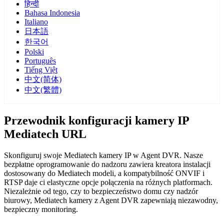
हिन्दी
Bahasa Indonesia
Italiano
日本語
한국어
Polski
Português
Tiếng Việt
中文(简体)
中文(繁體)
Przewodnik konfiguracji kamery IP
Mediatech URL
Skonfiguruj swoje Mediatech kamery IP w Agent DVR. Nasze
bezpłatne oprogramowanie do nadzoru zawiera kreatora instalacji
dostosowany do Mediatech modeli, a kompatybilność ONVIF i
RTSP daje ci elastyczne opcje połączenia na różnych platformach.
Niezależnie od tego, czy to bezpieczeństwo domu czy nadzór
biurowy, Mediatech kamery z Agent DVR zapewniają niezawodny,
bezpieczny monitoring.