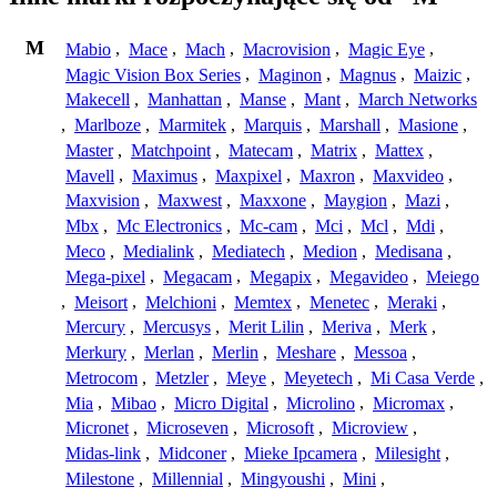
M
Mabio
,
Mace
,
Mach
,
Macrovision
,
Magic Eye
,
Magic Vision Box Series
,
Maginon
,
Magnus
,
Maizic
,
Makecell
,
Manhattan
,
Manse
,
Mant
,
March Networks
,
Marlboze
,
Marmitek
,
Marquis
,
Marshall
,
Masione
,
Master
,
Matchpoint
,
Matecam
,
Matrix
,
Mattex
,
Mavell
,
Maximus
,
Maxpixel
,
Maxron
,
Maxvideo
,
Maxvision
,
Maxwest
,
Maxxone
,
Maygion
,
Mazi
,
Mbx
,
Mc Electronics
,
Mc-cam
,
Mci
,
Mcl
,
Mdi
,
Meco
,
Medialink
,
Mediatech
,
Medion
,
Medisana
,
Mega-pixel
,
Megacam
,
Megapix
,
Megavideo
,
Meiego
,
Meisort
,
Melchioni
,
Memtex
,
Menetec
,
Meraki
,
Mercury
,
Mercusys
,
Merit Lilin
,
Meriva
,
Merk
,
Merkury
,
Merlan
,
Merlin
,
Meshare
,
Messoa
,
Metrocom
,
Metzler
,
Meye
,
Meyetech
,
Mi Casa Verde
,
Mia
,
Mibao
,
Micro Digital
,
Microlino
,
Micromax
,
Micronet
,
Microseven
,
Microsoft
,
Microview
,
Midas-link
,
Midconer
,
Mieke Ipcamera
,
Milesight
,
Milestone
,
Millennial
,
Mingyoushi
,
Mini
,