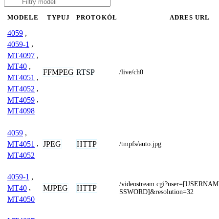
MODELE
TYPUJ
PROTOKÓŁ
ADRES URL
4059
,
4059-1
,
MT4097
,
MT40
,
FFMPEG
RTSP
/live/ch0
MT4051
,
MT4052
,
MT4059
,
MT4098
4059
,
JPEG
HTTP
MT4051
,
/tmpfs/auto.jpg
MT4052
4059-1
,
/videostream.cgi?user=[USERN
MJPEG
HTTP
MT40
,
SSWORD]&resolution=32
MT4050