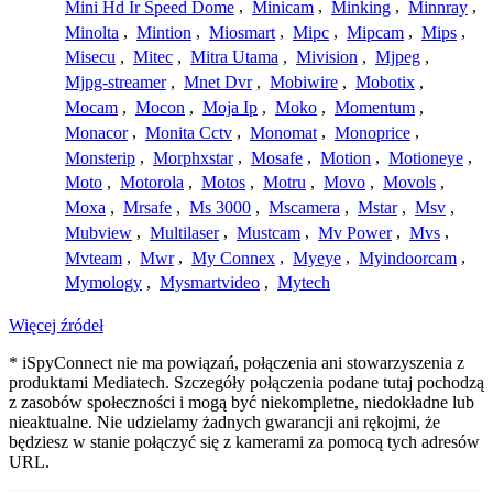
Mini Hd Ir Speed Dome
,
Minicam
,
Minking
,
Minnray
,
Minolta
,
Mintion
,
Miosmart
,
Mipc
,
Mipcam
,
Mips
,
Misecu
,
Mitec
,
Mitra Utama
,
Mivision
,
Mjpeg
,
Mjpg-streamer
,
Mnet Dvr
,
Mobiwire
,
Mobotix
,
Mocam
,
Mocon
,
Moja Ip
,
Moko
,
Momentum
,
Monacor
,
Monita Cctv
,
Monomat
,
Monoprice
,
Monsterip
,
Morphxstar
,
Mosafe
,
Motion
,
Motioneye
,
Moto
,
Motorola
,
Motos
,
Motru
,
Movo
,
Movols
,
Moxa
,
Mrsafe
,
Ms 3000
,
Mscamera
,
Mstar
,
Msv
,
Mubview
,
Multilaser
,
Mustcam
,
Mv Power
,
Mvs
,
Mvteam
,
Mwr
,
My Connex
,
Myeye
,
Myindoorcam
,
Mymology
,
Mysmartvideo
,
Mytech
Więcej źródeł
* iSpyConnect nie ma powiązań, połączenia ani stowarzyszenia z
produktami Mediatech. Szczegóły połączenia podane tutaj pochodzą
z zasobów społeczności i mogą być niekompletne, niedokładne lub
nieaktualne. Nie udzielamy żadnych gwarancji ani rękojmi, że
będziesz w stanie połączyć się z kamerami za pomocą tych adresów
URL.