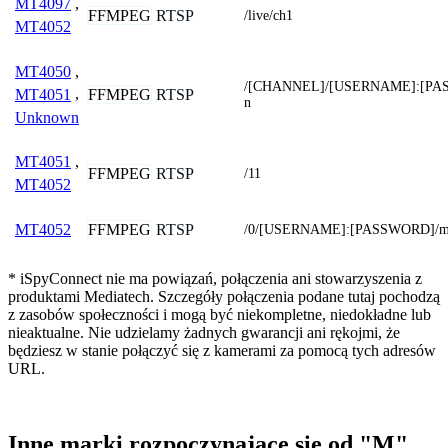
MT4097
,
FFMPEG
RTSP
/live/ch1
MT4052
MT4050
,
/[CHANNEL]/[USERNAME]:[PA
FFMPEG
RTSP
MT4051
,
n
Unknown
MT4051
,
FFMPEG
RTSP
/11
MT4052
FFMPEG
RTSP
MT4052
/0/[USERNAME]:[PASSWORD]/m
* iSpyConnect nie ma powiązań, połączenia ani stowarzyszenia z
produktami Mediatech. Szczegóły połączenia podane tutaj pochodzą
z zasobów społeczności i mogą być niekompletne, niedokładne lub
nieaktualne. Nie udzielamy żadnych gwarancji ani rękojmi, że
będziesz w stanie połączyć się z kamerami za pomocą tych adresów
URL.
Inne marki rozpoczynające się od "M"