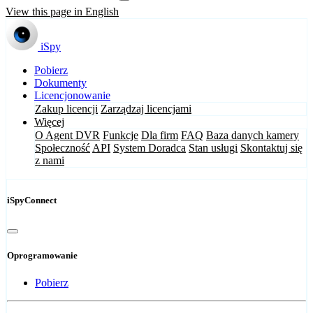
View this page in English
iSpy
Pobierz
Dokumenty
Licencjonowanie
Zakup licencji
Zarządzaj licencjami
Więcej
O Agent DVR
Funkcje
Dla firm
FAQ
Baza danych kamery
Społeczność
API
System Doradca
Stan usługi
Skontaktuj się
z nami
iSpyConnect
Oprogramowanie
Pobierz