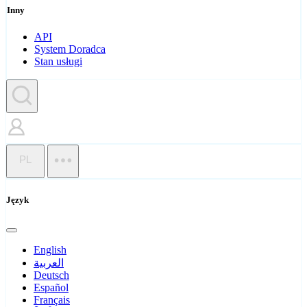
Inny
API
System Doradca
Stan usługi
PL
Język
English
العربية
Deutsch
Español
Français