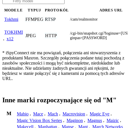
MODELE
TYPUJ
PROTOKÓŁ
ADRES URL
FFMPEG
RTSP
Tokhmi
/cam/realmonitor
TOKHMI
/cgi-bin/snapshot.cgi?loginuse=
JPEG
HTTP
ginpas=[PASSWORD]
,
x12
* iSpyConnect nie ma powiązań, połączenia ani stowarzyszenia z
produktami Maxron. Szczegóły połączenia podane tutaj pochodzą z
zasobów społeczności i mogą być niekompletne, niedokładne lub
nieaktualne. Nie udzielamy żadnych gwarancji ani rękojmi, że
będziesz w stanie połączyć się z kamerami za pomocą tych adresów
URL.
Inne marki rozpoczynające się od "M"
M
Mabio
,
Mace
,
Mach
,
Macrovision
,
Magic Eye
,
Magic Vision Box Series
,
Maginon
,
Magnus
,
Maizic
,
Makecell
,
Manhattan
,
Manse
,
Mant
,
March Networks