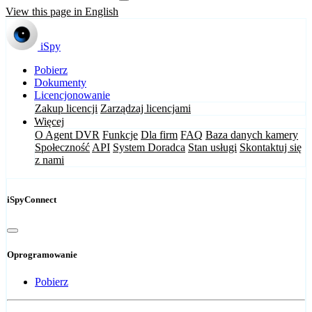
View this page in English
iSpy
Pobierz
Dokumenty
Licencjonowanie
Zakup licencji
Zarządzaj licencjami
Więcej
O Agent DVR
Funkcje
Dla firm
FAQ
Baza danych kamery
Społeczność
API
System Doradca
Stan usługi
Skontaktuj się
z nami
iSpyConnect
Oprogramowanie
Pobierz