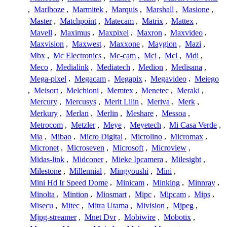
,
Marlboze
,
Marmitek
,
Marquis
,
Marshall
,
Masione
,
Master
,
Matchpoint
,
Matecam
,
Matrix
,
Mattex
,
Mavell
,
Maximus
,
Maxpixel
,
Maxron
,
Maxvideo
,
Maxvision
,
Maxwest
,
Maxxone
,
Maygion
,
Mazi
,
Mbx
,
Mc Electronics
,
Mc-cam
,
Mci
,
Mcl
,
Mdi
,
Meco
,
Medialink
,
Mediatech
,
Medion
,
Medisana
,
Mega-pixel
,
Megacam
,
Megapix
,
Megavideo
,
Meiego
,
Meisort
,
Melchioni
,
Memtex
,
Menetec
,
Meraki
,
Mercury
,
Mercusys
,
Merit Lilin
,
Meriva
,
Merk
,
Merkury
,
Merlan
,
Merlin
,
Meshare
,
Messoa
,
Metrocom
,
Metzler
,
Meye
,
Meyetech
,
Mi Casa Verde
,
Mia
,
Mibao
,
Micro Digital
,
Microlino
,
Micromax
,
Micronet
,
Microseven
,
Microsoft
,
Microview
,
Midas-link
,
Midconer
,
Mieke Ipcamera
,
Milesight
,
Milestone
,
Millennial
,
Mingyoushi
,
Mini
,
Mini Hd Ir Speed Dome
,
Minicam
,
Minking
,
Minnray
,
Minolta
,
Mintion
,
Miosmart
,
Mipc
,
Mipcam
,
Mips
,
Misecu
,
Mitec
,
Mitra Utama
,
Mivision
,
Mjpeg
,
Mjpg-streamer
,
Mnet Dvr
,
Mobiwire
,
Mobotix
,