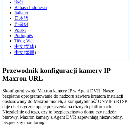
हिन्दी
Bahasa Indonesia
Italiano
日本語
한국어
Polski
Português
Tiếng Việt
中文(简体)
中文(繁體)
Przewodnik konfiguracji kamery IP
Maxron URL
Skonfiguruj swoje Maxron kamery IP w Agent DVR. Nasze
bezpłatne oprogramowanie do nadzoru zawiera kreatora instalacji
dostosowany do Maxron modeli, a kompatybilność ONVIF i RTSP
daje ci elastyczne opcje połączenia na różnych platformach.
Niezależnie od tego, czy to bezpieczeństwo domu czy nadzór
biurowy, Maxron kamery z Agent DVR zapewniają niezawodny,
bezpieczny monitoring.