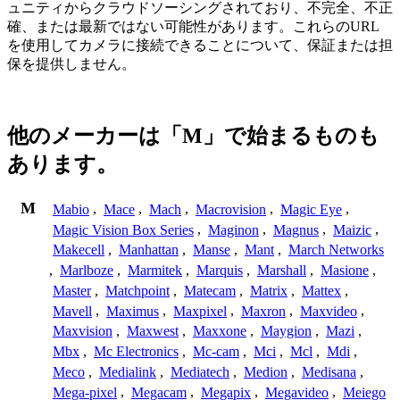
ュニティからクラウドソーシングされており、不完全、不正
確、または最新ではない可能性があります。これらのURL
を使用してカメラに接続できることについて、保証または担
保を提供しません。
他のメーカーは「M」で始まるものも
あります。
M
Mabio
,
Mace
,
Mach
,
Macrovision
,
Magic Eye
,
Magic Vision Box Series
,
Maginon
,
Magnus
,
Maizic
,
Makecell
,
Manhattan
,
Manse
,
Mant
,
March Networks
,
Marlboze
,
Marmitek
,
Marquis
,
Marshall
,
Masione
,
Master
,
Matchpoint
,
Matecam
,
Matrix
,
Mattex
,
Mavell
,
Maximus
,
Maxpixel
,
Maxron
,
Maxvideo
,
Maxvision
,
Maxwest
,
Maxxone
,
Maygion
,
Mazi
,
Mbx
,
Mc Electronics
,
Mc-cam
,
Mci
,
Mcl
,
Mdi
,
Meco
,
Medialink
,
Mediatech
,
Medion
,
Medisana
,
Mega-pixel
,
Megacam
,
Megapix
,
Megavideo
,
Meiego