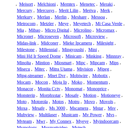
,
Meisort
,
Melchioni
,
Memtex
,
Menetec
,
Meraki
,
Mercury
,
Mercusys
,
Merit Lilin
,
Meriva
,
Merk
,
Merkury
,
Merlan
,
Merlin
,
Meshare
,
Messoa
,
Metrocom
,
Metzler
,
Meye
,
Meyetech
,
Mi Casa Verde
,
Mia
,
Mibao
,
Micro Digital
,
Microlino
,
Micromax
,
Micronet
,
Microseven
,
Microsoft
,
Microview
,
Midas-link
,
Midconer
,
Mieke Ipcamera
,
Milesight
,
Milestone
,
Millennial
,
Mingyoushi
,
Mini
,
Mini Hd Ir Speed Dome
,
Minicam
,
Minking
,
Minnray
,
Minolta
,
Mintion
,
Miosmart
,
Mipc
,
Mipcam
,
Mips
,
Misecu
,
Mitec
,
Mitra Utama
,
Mivision
,
Mjpeg
,
Mjpg-streamer
,
Mnet Dvr
,
Mobiwire
,
Mobotix
,
Mocam
,
Mocon
,
Moja Ip
,
Moko
,
Momentum
,
Monacor
,
Monita Cctv
,
Monomat
,
Monoprice
,
Monsterip
,
Morphxstar
,
Mosafe
,
Motion
,
Motioneye
,
Moto
,
Motorola
,
Motos
,
Motru
,
Movo
,
Movols
,
Moxa
,
Mrsafe
,
Ms 3000
,
Mscamera
,
Mstar
,
Msv
,
Mubview
,
Multilaser
,
Mustcam
,
Mv Power
,
Mvs
,
Mvteam
,
Mwr
,
My Connex
,
Myeye
,
Myindoorcam
,
Mymology
,
Mysmartvideo
,
Mytech