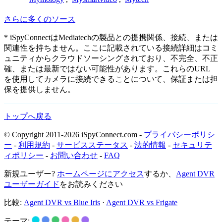
さらに多くのソース
* iSpyConnectはMediatechの製品との提携関係、接続、または
関連性を持ちません。ここに記載されている接続詳細はコミ
ュニティからクラウドソーシングされており、不完全、不正
確、または最新ではない可能性があります。これらのURL
を使用してカメラに接続できることについて、保証または担
保を提供しません。
トップへ戻る
© Copyright 2011-2026 iSpyConnect.com -
プライバシーポリシ
ー
-
利用規約
-
サービスステータス
-
法的情報
-
セキュリテ
ィポリシー
-
お問い合わせ
-
FAQ
新規ユーザー?
ホームページにアクセス
するか、
Agent DVR
ユーザーガイド
をお読みください
比較:
Agent DVR vs Blue Iris
·
Agent DVR vs Frigate
テーマ: