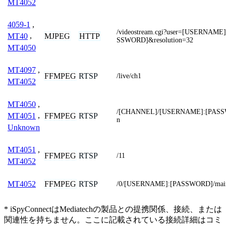
MT4052
4059-1
,
/videostream.cgi?user=[USERNAM
MJPEG
HTTP
MT40
,
SSWORD]&resolution=32
MT4050
MT4097
,
FFMPEG
RTSP
/live/ch1
MT4052
MT4050
,
/[CHANNEL]/[USERNAME]:[PASS
FFMPEG
RTSP
MT4051
,
n
Unknown
MT4051
,
FFMPEG
RTSP
/11
MT4052
FFMPEG
RTSP
MT4052
/0/[USERNAME]:[PASSWORD]/mai
* iSpyConnectはMediatechの製品との提携関係、接続、または
関連性を持ちません。ここに記載されている接続詳細はコミ