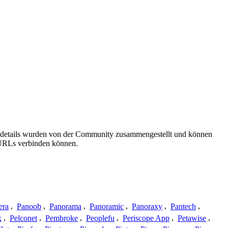
gsdetails wurden von der Community zusammengestellt und können
e URLs verbinden können.
era
,
Panoob
,
Panorama
,
Panoramic
,
Panoraxy
,
Pantech
,
x
,
Pelconet
,
Pembroke
,
Peoplefu
,
Periscope App
,
Petawise
,