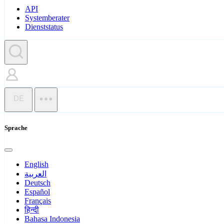
API
Systemberater
Dienststatus
DE
Sprache
English
العربية
Deutsch
Español
Français
हिन्दी
Bahasa Indonesia