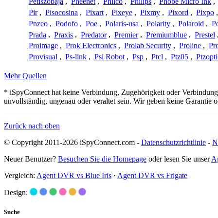
Petiszobaja
,
Pheenet
,
Philco
,
Philips
,
Phobe Micro Ink
,
Pir
,
Pisocosina
,
Pixart
,
Pixeye
,
Pixmy
,
Pixord
,
Pixpo
Pnzeo
,
Podofo
,
Poe
,
Polaris-usa
,
Polarity
,
Polaroid
,
Po
Prada
,
Praxis
,
Predator
,
Premier
,
Premiumblue
,
Prestel
Proimage
,
Prok Electronics
,
Prolab Security
,
Proline
,
Pr
Provisual
,
Ps-link
,
Psi Robot
,
Psp
,
Ptcl
,
Ptz05
,
Ptzopti
Mehr Quellen
* iSpyConnect hat keine Verbindung, Zugehörigkeit oder Verbindung
unvollständig, ungenau oder veraltet sein. Wir geben keine Garantie
Zurück nach oben
© Copyright 2011-2026 iSpyConnect.com -
Datenschutzrichtlinie
-
N
Neuer Benutzer?
Besuchen Sie die Homepage
oder lesen Sie unser
A
Vergleich:
Agent DVR vs Blue Iris
·
Agent DVR vs Frigate
Design:
Suche