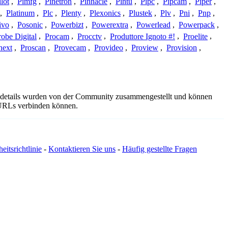
ilot
,
Pimfg
,
Pinetron
,
Pinnacle
,
Pintu
,
Pipc
,
Pipcam
,
Piper
,
,
Platinum
,
Plc
,
Plenty
,
Plexonics
,
Plustek
,
Plv
,
Pni
,
Pnp
,
ivo
,
Posonic
,
Powerbizt
,
Powerextra
,
Powerlead
,
Powerpack
,
robe Digital
,
Procam
,
Procctv
,
Produttore Ignoto #!
,
Proelite
,
next
,
Proscan
,
Provecam
,
Provideo
,
Proview
,
Provision
,
gsdetails wurden von der Community zusammengestellt und können
e URLs verbinden können.
eitsrichtlinie
-
Kontaktieren Sie uns
-
Häufig gestellte Fragen