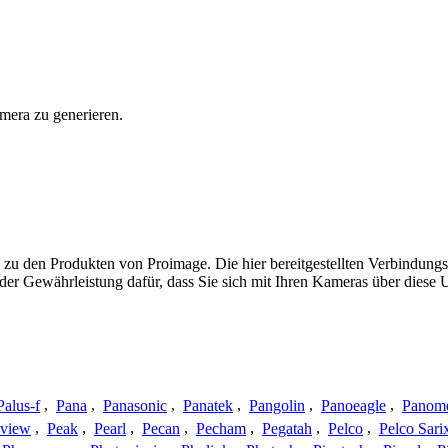
mera zu generieren.
 zu den Produkten von Proimage. Die hier bereitgestellten Verbindun
 oder Gewährleistung dafür, dass Sie sich mit Ihren Kameras über dies
Palus-f
,
Pana
,
Panasonic
,
Panatek
,
Pangolin
,
Panoeagle
,
Panom
view
,
Peak
,
Pearl
,
Pecan
,
Pecham
,
Pegatah
,
Pelco
,
Pelco Sari