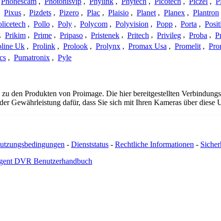
Phonescam
,
Photonisvip
,
Phylink
,
Phytech
,
Picotech
,
Piczel
,
P
,
Pixus
,
Pizdets
,
Pizero
,
Plac
,
Plaisio
,
Planet
,
Planex
,
Plantron
licetech
,
Pollo
,
Poly
,
Polycom
,
Polyvision
,
Popp
,
Porta
,
Posit
,
Prikim
,
Prime
,
Pripaso
,
Pristenek
,
Pritech
,
Privileg
,
Proba
,
P
oline Uk
,
Prolink
,
Prolook
,
Prolynx
,
Promax Usa
,
Promelit
,
Pro
cs
,
Pumatronix
,
Pyle
 zu den Produkten von Proimage. Die hier bereitgestellten Verbindun
 oder Gewährleistung dafür, dass Sie sich mit Ihren Kameras über dies
utzungsbedingungen
-
Dienststatus
-
Rechtliche Informationen
-
Sicherh
gent DVR Benutzerhandbuch