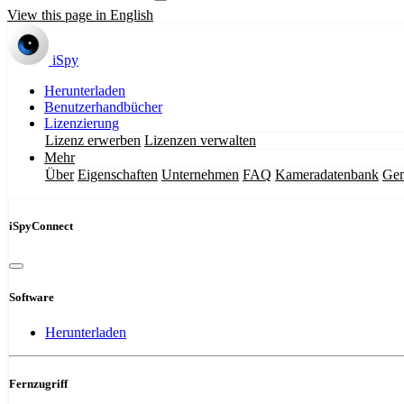
View this page in English
iSpy
Herunterladen
Benutzerhandbücher
Lizenzierung
Lizenz erwerben
Lizenzen verwalten
Mehr
Über
Eigenschaften
Unternehmen
FAQ
Kameradatenbank
Gem
iSpyConnect
Software
Herunterladen
Fernzugriff