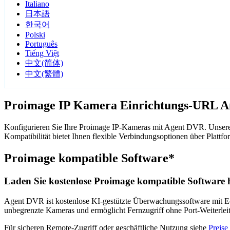
Italiano
日本語
한국어
Polski
Português
Tiếng Việt
中文(简体)
中文(繁體)
Proimage IP Kamera Einrichtungs-URL A
Konfigurieren Sie Ihre Proimage IP-Kameras mit Agent DVR. Unsere 
Kompatibilität bietet Ihnen flexible Verbindungsoptionen über Pla
Proimage kompatible Software*
Laden Sie kostenlose Proimage kompatible Software h
Agent DVR ist kostenlose KI-gestützte Überwachungssoftware mit Ech
unbegrenzte Kameras und ermöglicht Fernzugriff ohne Port-Weiterle
Für sicheren Remote-Zugriff oder geschäftliche Nutzung siehe
Preise