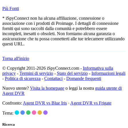
Più Fonti
* iSpyConnect non ha alcuna affiliazione, connessione o
associazione con i prodotti di Proimage. I dettagli di connessione
forniti qui sono raccolti dalla comunità e potrebbero essere
incompleti, inesatti o obsoleti. Non forniamo alcuna garanzia o
assicurazione che tu possa connetterti alle tue telecamere utilizzando
questi URL.
Torna all'inizio
© Copyright 2011-2026 iSpyConnect.com -
Informativa sulla
privacy
-
Termini di servizio
-
Stato del servizio
-
Informazioni legali
-
Politica di sicurezza
-
Contattaci
-
Domande frequenti
Nuovo utente?
Visita la homepage
o leggi la nostra
guida utente di
Agent DVR
Confronto:
Agent DVR vs Blue Iris
·
Agent DVR vs Frigate
Tema:
Ricerca