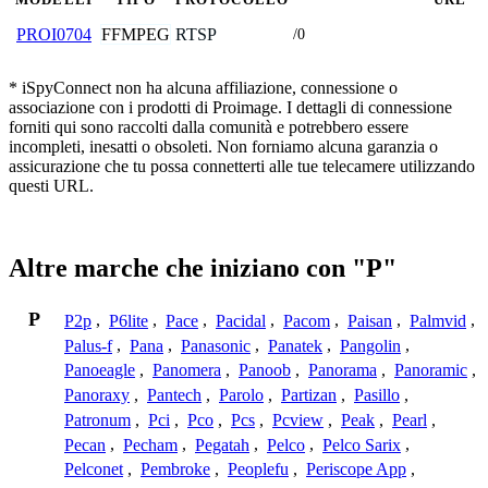
FFMPEG
RTSP
PROI0704
/0
* iSpyConnect non ha alcuna affiliazione, connessione o
associazione con i prodotti di Proimage. I dettagli di connessione
forniti qui sono raccolti dalla comunità e potrebbero essere
incompleti, inesatti o obsoleti. Non forniamo alcuna garanzia o
assicurazione che tu possa connetterti alle tue telecamere utilizzando
questi URL.
Altre marche che iniziano con "P"
P
P2p
,
P6lite
,
Pace
,
Pacidal
,
Pacom
,
Paisan
,
Palmvid
,
Palus-f
,
Pana
,
Panasonic
,
Panatek
,
Pangolin
,
Panoeagle
,
Panomera
,
Panoob
,
Panorama
,
Panoramic
,
Panoraxy
,
Pantech
,
Parolo
,
Partizan
,
Pasillo
,
Patronum
,
Pci
,
Pco
,
Pcs
,
Pcview
,
Peak
,
Pearl
,
Pecan
,
Pecham
,
Pegatah
,
Pelco
,
Pelco Sarix
,
Pelconet
,
Pembroke
,
Peoplefu
,
Periscope App
,