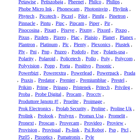
Petawise
,
Petiszobaja
,
Pheenet
,
Philco
,
Philips
,
Phobe Micro Ink
,
Phonescam
,
Photonisvip
,
Phylink
,
Phytech
,
Picotech
,
Piczel
,
Pilot
,
Pimfg
,
Pinetron
,
Pinnacle
,
Pintu
,
Pipc
,
Pipcam
,
Piper
,
Pir
,
Pisocosina
,
Pixart
,
Pixeye
,
Pixmy
,
Pixord
,
Pixpo
,
Pixus
,
Pizdets
,
Pizero
,
Plac
,
Plaisio
,
Planet
,
Planex
,
Plantron
,
Platinum
,
Plc
,
Plenty
,
Plexonics
,
Plustek
,
Plv
,
Pni
,
Pnp
,
Pnzeo
,
Podofo
,
Poe
,
Polaris-usa
,
Polarity
,
Polaroid
,
Policetech
,
Pollo
,
Poly
,
Polycom
,
Polyvision
,
Popp
,
Porta
,
Positivo
,
Posonic
,
Powerbizt
,
Powerextra
,
Powerlead
,
Powerpack
,
Prada
,
Praxis
,
Predator
,
Premier
,
Premiumblue
,
Prestel
,
Prikim
,
Prime
,
Pripaso
,
Pristenek
,
Pritech
,
Privileg
,
Proba
,
Probe Digital
,
Procam
,
Procctv
,
Produttore Ignoto #!
,
Proelite
,
Proimage
,
Prok Electronics
,
Prolab Security
,
Proline
,
Proline Uk
,
Prolink
,
Prolook
,
Prolynx
,
Promax Usa
,
Promelit
,
Pronext
,
Proscan
,
Provecam
,
Provideo
,
Proview
,
Provision
,
Provisual
,
Ps-link
,
Psi Robot
,
Psp
,
Ptcl
,
Ptz05
,
Ptzoptics
,
Pumatronix
,
Pyle