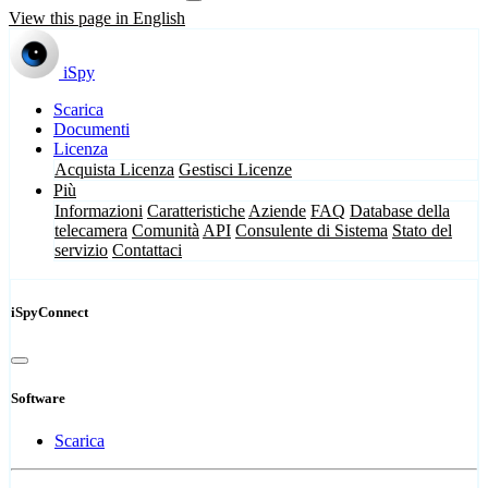
View this page in English
iSpy
Scarica
Documenti
Licenza
Acquista Licenza
Gestisci Licenze
Più
Informazioni
Caratteristiche
Aziende
FAQ
Database della
telecamera
Comunità
API
Consulente di Sistema
Stato del
servizio
Contattaci
iSpyConnect
Software
Scarica