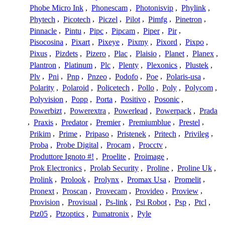
Phobe Micro Ink
,
Phonescam
,
Photonisvip
,
Phylink
,
Phytech
,
Picotech
,
Piczel
,
Pilot
,
Pimfg
,
Pinetron
,
Pinnacle
,
Pintu
,
Pipc
,
Pipcam
,
Piper
,
Pir
,
Pisocosina
,
Pixart
,
Pixeye
,
Pixmy
,
Pixord
,
Pixpo
,
Pixus
,
Pizdets
,
Pizero
,
Plac
,
Plaisio
,
Planet
,
Planex
,
Plantron
,
Platinum
,
Plc
,
Plenty
,
Plexonics
,
Plustek
,
Plv
,
Pni
,
Pnp
,
Pnzeo
,
Podofo
,
Poe
,
Polaris-usa
,
Polarity
,
Polaroid
,
Policetech
,
Pollo
,
Poly
,
Polycom
,
Polyvision
,
Popp
,
Porta
,
Positivo
,
Posonic
,
Powerbizt
,
Powerextra
,
Powerlead
,
Powerpack
,
Prada
,
Praxis
,
Predator
,
Premier
,
Premiumblue
,
Prestel
,
Prikim
,
Prime
,
Pripaso
,
Pristenek
,
Pritech
,
Privileg
,
Proba
,
Probe Digital
,
Procam
,
Procctv
,
Produttore Ignoto #!
,
Proelite
,
Proimage
,
Prok Electronics
,
Prolab Security
,
Proline
,
Proline Uk
,
Prolink
,
Prolook
,
Prolynx
,
Promax Usa
,
Promelit
,
Pronext
,
Proscan
,
Provecam
,
Provideo
,
Proview
,
Provision
,
Provisual
,
Ps-link
,
Psi Robot
,
Psp
,
Ptcl
,
Ptz05
,
Ptzoptics
,
Pumatronix
,
Pyle