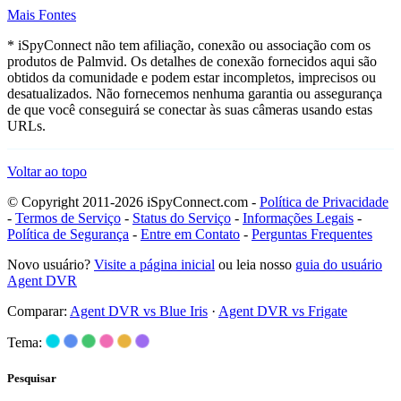
Mais Fontes
* iSpyConnect não tem afiliação, conexão ou associação com os
produtos de Palmvid. Os detalhes de conexão fornecidos aqui são
obtidos da comunidade e podem estar incompletos, imprecisos ou
desatualizados. Não fornecemos nenhuma garantia ou assegurança
de que você conseguirá se conectar às suas câmeras usando estas
URLs.
Voltar ao topo
© Copyright 2011-2026 iSpyConnect.com -
Política de Privacidade
-
Termos de Serviço
-
Status do Serviço
-
Informações Legais
-
Política de Segurança
-
Entre em Contato
-
Perguntas Frequentes
Novo usuário?
Visite a página inicial
ou leia nosso
guia do usuário
Agent DVR
Comparar:
Agent DVR vs Blue Iris
·
Agent DVR vs Frigate
Tema:
Pesquisar