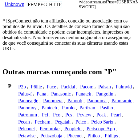
/videostream.asf?usr=[USERN
Unknown
FFMPEG
HTTP
SWORD]
* iSpyConnect não tem afiliação, conexão ou associação com os
produtos de Palmvid. Os detalhes de conexão fornecidos aqui são
obtidos da comunidade e podem estar incompletos, imprecisos ou
desatualizados. Não fornecemos nenhuma garantia ou assegurança
de que você conseguirá se conectar às suas câmeras usando estas
URLs.
Outras marcas começando com "P"
P
P2p
,
P6lite
,
Pace
,
Pacidal
,
Pacom
,
Paisan
,
Palmvid
,
Palus-f
,
Pana
,
Panasonic
,
Panatek
,
Pangolin
,
Panoeagle
,
Panomera
,
Panoob
,
Panorama
,
Panoramic
,
Panoraxy
,
Pantech
,
Parolo
,
Partizan
,
Pasillo
,
Patronum
,
Pci
,
Pco
,
Pcs
,
Pcview
,
Peak
,
Pearl
,
Pecan
,
Pecham
,
Pegatah
,
Pelco
,
Pelco Sarix
,
Pelconet
,
Pembroke
,
Peoplefu
,
Periscope App
,
Petawise
,
Petiszobaja
,
Pheenet
,
Philco
,
Philips
,