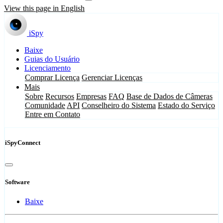
View this page in English
iSpy
Baixe
Guias do Usuário
Licenciamento
Comprar Licença
Gerenciar Licenças
Mais
Sobre
Recursos
Empresas
FAQ
Base de Dados de Câmeras
Comunidade
API
Conselheiro do Sistema
Estado do Serviço
Entre em Contato
iSpyConnect
Software
Baixe