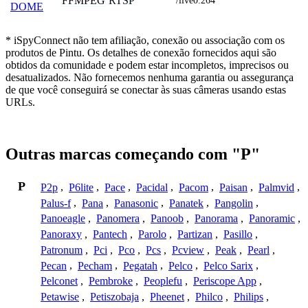
FFMPEG
RTSP
/live0.264
DOME
* iSpyConnect não tem afiliação, conexão ou associação com os
produtos de Pintu. Os detalhes de conexão fornecidos aqui são
obtidos da comunidade e podem estar incompletos, imprecisos ou
desatualizados. Não fornecemos nenhuma garantia ou assegurança
de que você conseguirá se conectar às suas câmeras usando estas
URLs.
Outras marcas começando com "P"
P
P2p
,
P6lite
,
Pace
,
Pacidal
,
Pacom
,
Paisan
,
Palmvid
,
Palus-f
,
Pana
,
Panasonic
,
Panatek
,
Pangolin
,
Panoeagle
,
Panomera
,
Panoob
,
Panorama
,
Panoramic
,
Panoraxy
,
Pantech
,
Parolo
,
Partizan
,
Pasillo
,
Patronum
,
Pci
,
Pco
,
Pcs
,
Pcview
,
Peak
,
Pearl
,
Pecan
,
Pecham
,
Pegatah
,
Pelco
,
Pelco Sarix
,
Pelconet
,
Pembroke
,
Peoplefu
,
Periscope App
,
Petawise
,
Petiszobaja
,
Pheenet
,
Philco
,
Philips
,