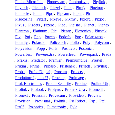
Phobe Micro Ink
,
Phonescam
,
Photonisvip
,
Phylink
,
Phytech
,
Picotech
,
Piczel
,
Pilot
,
Pimfg
,
Pinetron
,
Pinnacle
,
Pintu
,
Pipc
,
Pipcam
,
Piper
,
Pir
,
Pisocosina
,
Pixart
,
Pixeye
,
Pixmy
,
Pixord
,
Pixpo
,
Pixus
,
Pizdets
,
Pizero
,
Plac
,
Plaisio
,
Planet
,
Planex
,
Plantron
,
Platinum
,
Plc
,
Plenty
,
Plexonics
,
Plustek
,
Plv
,
Pni
,
Pnp
,
Pnzeo
,
Podofo
,
Poe
,
Polaris-usa
,
Polarity
,
Polaroid
,
Policetech
,
Pollo
,
Poly
,
Polycom
,
Polyvision
,
Popp
,
Porta
,
Positivo
,
Posonic
,
Powerbizt
,
Powerextra
,
Powerlead
,
Powerpack
,
Prada
,
Praxis
,
Predator
,
Premier
,
Premiumblue
,
Prestel
,
Prikim
,
Prime
,
Pripaso
,
Pristenek
,
Pritech
,
Privileg
,
Proba
,
Probe Digital
,
Procam
,
Procctv
,
Produttore Ignoto #!
,
Proelite
,
Proimage
,
Prok Electronics
,
Prolab Security
,
Proline
,
Proline Uk
,
Prolink
,
Prolook
,
Prolynx
,
Promax Usa
,
Promelit
,
Pronext
,
Proscan
,
Provecam
,
Provideo
,
Proview
,
Provision
,
Provisual
,
Ps-link
,
Psi Robot
,
Psp
,
Ptcl
,
Ptz05
,
Ptzoptics
,
Pumatronix
,
Pyle