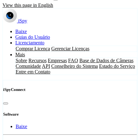
View this page in English
iSpy
Baixe
Guias do Usuário
Licenciamento
Comprar Licença
Gerenciar Licenças
Mais
Sobre
Recursos
Empresas
FAQ
Base de Dados de Câmeras
Comunidade
API
Conselheiro do Sistema
Estado do Serviço
Entre em Contato
iSpyConnect
Software
Baixe