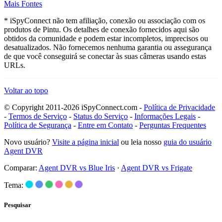
Mais Fontes
* iSpyConnect não tem afiliação, conexão ou associação com os
produtos de Pintu. Os detalhes de conexão fornecidos aqui são
obtidos da comunidade e podem estar incompletos, imprecisos ou
desatualizados. Não fornecemos nenhuma garantia ou assegurança
de que você conseguirá se conectar às suas câmeras usando estas
URLs.
Voltar ao topo
© Copyright 2011-2026 iSpyConnect.com -
Política de Privacidade
-
Termos de Serviço
-
Status do Serviço
-
Informações Legais
-
Política de Segurança
-
Entre em Contato
-
Perguntas Frequentes
Novo usuário?
Visite a página inicial
ou leia nosso
guia do usuário
Agent DVR
Comparar:
Agent DVR vs Blue Iris
·
Agent DVR vs Frigate
Tema:
Pesquisar