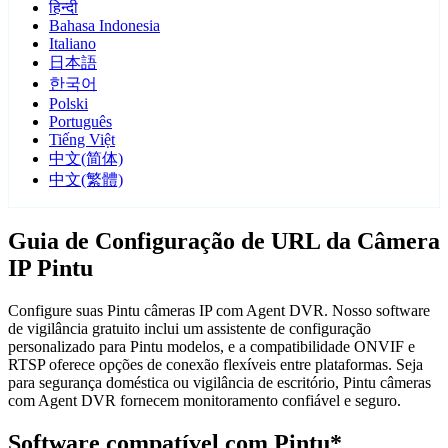
हिन्दी
Bahasa Indonesia
Italiano
日本語
한국어
Polski
Português
Tiếng Việt
中文(简体)
中文(繁體)
Guia de Configuração de URL da Câmera
IP Pintu
Configure suas Pintu câmeras IP com Agent DVR. Nosso software
de vigilância gratuito inclui um assistente de configuração
personalizado para Pintu modelos, e a compatibilidade ONVIF e
RTSP oferece opções de conexão flexíveis entre plataformas. Seja
para segurança doméstica ou vigilância de escritório, Pintu câmeras
com Agent DVR fornecem monitoramento confiável e seguro.
Software compatível com Pintu*