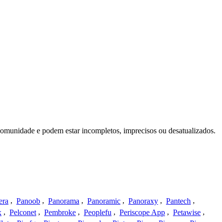
comunidade e podem estar incompletos, imprecisos ou desatualizados.
era
,
Panoob
,
Panorama
,
Panoramic
,
Panoraxy
,
Pantech
,
x
,
Pelconet
,
Pembroke
,
Peoplefu
,
Periscope App
,
Petawise
,