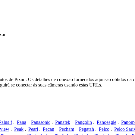
xart
tos de Pixart. Os detalhes de conexão fornecidos aqui são obtidos da 
uirá se conectar às suas câmeras usando estas URLs.
Palus-f
,
Pana
,
Panasonic
,
Panatek
,
Pangolin
,
Panoeagle
,
Panom
view
,
Peak
,
Pearl
,
Pecan
,
Pecham
,
Pegatah
,
Pelco
,
Pelco Sari