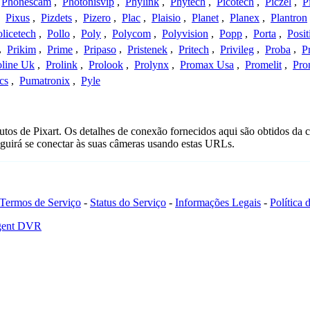
Phonescam
,
Photonisvip
,
Phylink
,
Phytech
,
Picotech
,
Piczel
,
P
,
Pixus
,
Pizdets
,
Pizero
,
Plac
,
Plaisio
,
Planet
,
Planex
,
Plantron
licetech
,
Pollo
,
Poly
,
Polycom
,
Polyvision
,
Popp
,
Porta
,
Posit
,
Prikim
,
Prime
,
Pripaso
,
Pristenek
,
Pritech
,
Privileg
,
Proba
,
P
oline Uk
,
Prolink
,
Prolook
,
Prolynx
,
Promax Usa
,
Promelit
,
Pro
cs
,
Pumatronix
,
Pyle
tos de Pixart. Os detalhes de conexão fornecidos aqui são obtidos da 
uirá se conectar às suas câmeras usando estas URLs.
Termos de Serviço
-
Status do Serviço
-
Informações Legais
-
Política
Agent DVR