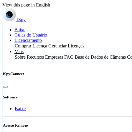
View this page in English
iSpy
Baixe
Guias do Usuário
Licenciamento
Comprar Licença
Gerenciar Licenças
Mais
Sobre
Recursos
Empresas
FAQ
Base de Dados de Câmeras
Co
iSpyConnect
Software
Baixe
Acesso Remoto