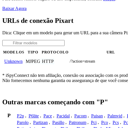
Baixar Agora
URLs de conexão Pixart
Dica: Clique em um modelo para gerar um URL para a sua câmera Pi
MODELOS
TIPO
PROTOCOLO
URL
MJPEG
HTTP
Unknown
/?action=stream
* iSpyConnect não tem afiliação, conexão ou associação com os produ
Não fornecemos nenhuma garantia ou assegurança de que você conseg
Outras marcas começando com "P"
P
P2p
,
P6lite
,
Pace
,
Pacidal
,
Pacom
,
Paisan
,
Palmvid
,
Parolo
,
Partizan
,
Pasillo
,
Patronum
,
Pci
,
Pco
,
Pcs
,
Pc