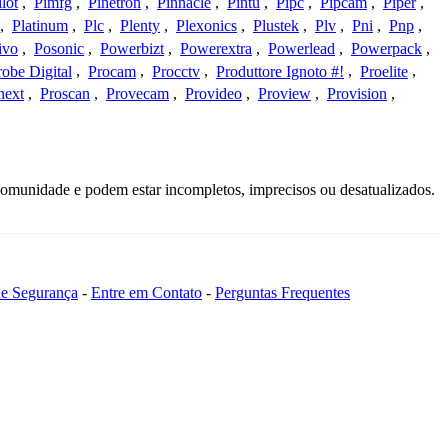
ilot
,
Pimfg
,
Pinetron
,
Pinnacle
,
Pintu
,
Pipc
,
Pipcam
,
Piper
,
,
Platinum
,
Plc
,
Plenty
,
Plexonics
,
Plustek
,
Plv
,
Pni
,
Pnp
,
ivo
,
Posonic
,
Powerbizt
,
Powerextra
,
Powerlead
,
Powerpack
,
robe Digital
,
Procam
,
Procctv
,
Produttore Ignoto #!
,
Proelite
,
next
,
Proscan
,
Provecam
,
Provideo
,
Proview
,
Provision
,
comunidade e podem estar incompletos, imprecisos ou desatualizados.
 de Segurança
-
Entre em Contato
-
Perguntas Frequentes