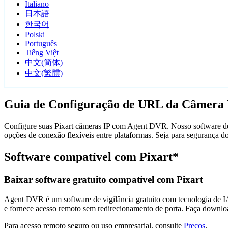
Italiano
日本語
한국어
Polski
Português
Tiếng Việt
中文(简体)
中文(繁體)
Guia de Configuração de URL da Câmera 
Configure suas Pixart câmeras IP com Agent DVR. Nosso software de v
opções de conexão flexíveis entre plataformas. Seja para segurança 
Software compatível com Pixart*
Baixar software gratuito compatível com Pixart
Agent DVR é um software de vigilância gratuito com tecnologia de IA 
e fornece acesso remoto sem redirecionamento de porta. Faça downlo
Para acesso remoto seguro ou uso empresarial, consulte
Preços
.