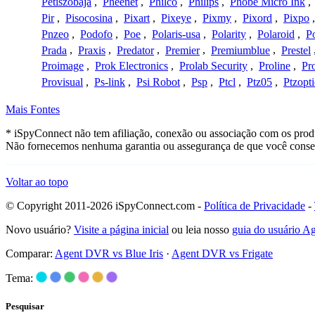
Petiszobaja
,
Pheenet
,
Philco
,
Philips
,
Phobe Micro Ink
,
Pir
,
Pisocosina
,
Pixart
,
Pixeye
,
Pixmy
,
Pixord
,
Pixpo
Pnzeo
,
Podofo
,
Poe
,
Polaris-usa
,
Polarity
,
Polaroid
,
Po
Prada
,
Praxis
,
Predator
,
Premier
,
Premiumblue
,
Prestel
Proimage
,
Prok Electronics
,
Prolab Security
,
Proline
,
Pr
Provisual
,
Ps-link
,
Psi Robot
,
Psp
,
Ptcl
,
Ptz05
,
Ptzopti
Mais Fontes
* iSpyConnect não tem afiliação, conexão ou associação com os produ
Não fornecemos nenhuma garantia ou assegurança de que você conseg
Voltar ao topo
© Copyright 2011-2026 iSpyConnect.com -
Política de Privacidade
-
Novo usuário?
Visite a página inicial
ou leia nosso
guia do usuário 
Comparar:
Agent DVR vs Blue Iris
·
Agent DVR vs Frigate
Tema:
Pesquisar