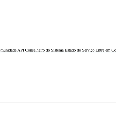
munidade
API
Conselheiro do Sistema
Estado do Serviço
Entre em Co