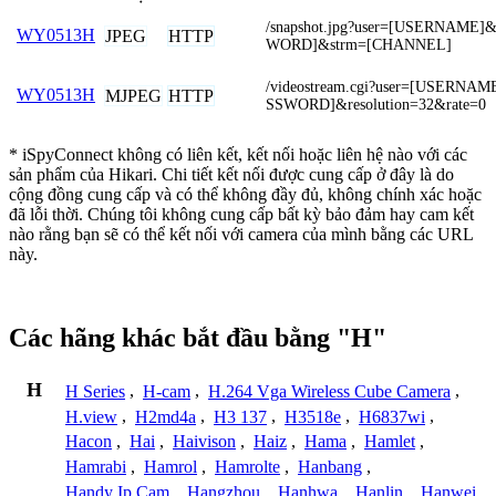
/snapshot.jpg?user=[USERNAME]
WY0513H
JPEG
HTTP
WORD]&strm=[CHANNEL]
/videostream.cgi?user=[USERNA
WY0513H
MJPEG
HTTP
SSWORD]&resolution=32&rate=0
* iSpyConnect không có liên kết, kết nối hoặc liên hệ nào với các
sản phẩm của Hikari. Chi tiết kết nối được cung cấp ở đây là do
cộng đồng cung cấp và có thể không đầy đủ, không chính xác hoặc
đã lỗi thời. Chúng tôi không cung cấp bất kỳ bảo đảm hay cam kết
nào rằng bạn sẽ có thể kết nối với camera của mình bằng các URL
này.
Các hãng khác bắt đầu bằng "H"
H
H Series
,
H-cam
,
H.264 Vga Wireless Cube Camera
,
H.view
,
H2md4a
,
H3 137
,
H3518e
,
H6837wi
,
Hacon
,
Hai
,
Haivison
,
Haiz
,
Hama
,
Hamlet
,
Hamrabi
,
Hamrol
,
Hamrolte
,
Hanbang
,
Handy Ip Cam
,
Hangzhou
,
Hanhwa
,
Hanlin
,
Hanwei