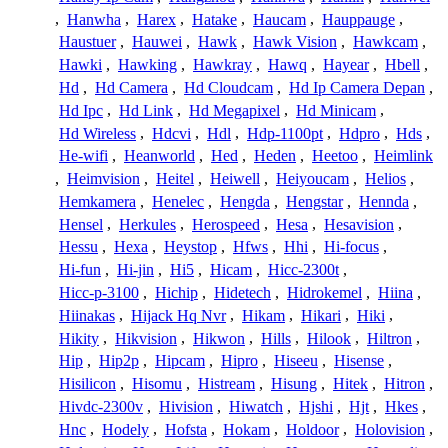
,
Hanwha
,
Harex
,
Hatake
,
Haucam
,
Hauppauge
,
Haustuer
,
Hauwei
,
Hawk
,
Hawk Vision
,
Hawkcam
,
Hawki
,
Hawking
,
Hawkray
,
Hawq
,
Hayear
,
Hbell
,
Hd
,
Hd Camera
,
Hd Cloudcam
,
Hd Ip Camera Depan
,
Hd Ipc
,
Hd Link
,
Hd Megapixel
,
Hd Minicam
,
Hd Wireless
,
Hdcvi
,
Hdl
,
Hdp-1100pt
,
Hdpro
,
Hds
,
He-wifi
,
Heanworld
,
Hed
,
Heden
,
Heetoo
,
Heimlink
,
Heimvision
,
Heitel
,
Heiwell
,
Heiyoucam
,
Helios
,
Hemkamera
,
Henelec
,
Hengda
,
Hengstar
,
Hennda
,
Hensel
,
Herkules
,
Herospeed
,
Hesa
,
Hesavision
,
Hessu
,
Hexa
,
Heystop
,
Hfws
,
Hhi
,
Hi-focus
,
Hi-fun
,
Hi-jin
,
Hi5
,
Hicam
,
Hicc-2300t
,
Hicc-p-3100
,
Hichip
,
Hidetech
,
Hidrokemel
,
Hiina
,
Hiinakas
,
Hijack Hq Nvr
,
Hikam
,
Hikari
,
Hiki
,
Hikity
,
Hikvision
,
Hikwon
,
Hills
,
Hilook
,
Hiltron
,
Hip
,
Hip2p
,
Hipcam
,
Hipro
,
Hiseeu
,
Hisense
,
Hisilicon
,
Hisomu
,
Histream
,
Hisung
,
Hitek
,
Hitron
,
Hivdc-2300v
,
Hivision
,
Hiwatch
,
Hjshi
,
Hjt
,
Hkes
,
Hnc
,
Hodely
,
Hofsta
,
Hokam
,
Holdoor
,
Holovision
,