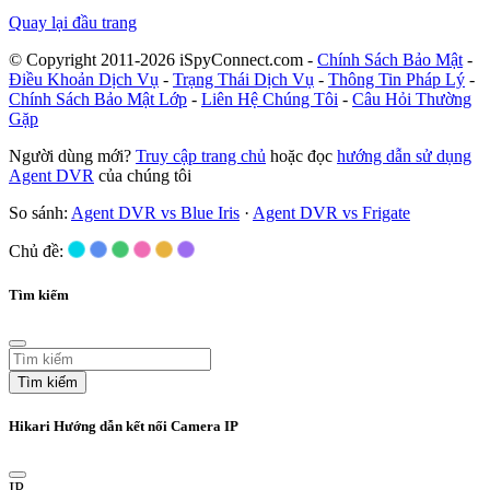
Quay lại đầu trang
© Copyright 2011-2026 iSpyConnect.com -
Chính Sách Bảo Mật
-
Điều Khoản Dịch Vụ
-
Trạng Thái Dịch Vụ
-
Thông Tin Pháp Lý
-
Chính Sách Bảo Mật Lớp
-
Liên Hệ Chúng Tôi
-
Câu Hỏi Thường
Gặp
Người dùng mới?
Truy cập trang chủ
hoặc đọc
hướng dẫn sử dụng
Agent DVR
của chúng tôi
So sánh:
Agent DVR vs Blue Iris
·
Agent DVR vs Frigate
Chủ đề:
Tìm kiếm
Tìm kiếm
Hikari Hướng dẫn kết nối Camera IP
IP