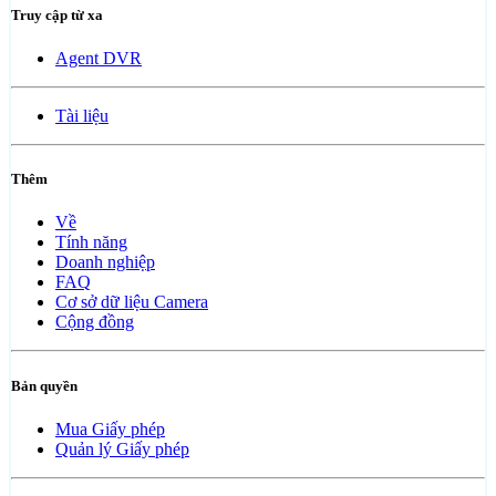
Truy cập từ xa
Agent DVR
Tài liệu
Thêm
Về
Tính năng
Doanh nghiệp
FAQ
Cơ sở dữ liệu Camera
Cộng đồng
Bản quyền
Mua Giấy phép
Quản lý Giấy phép