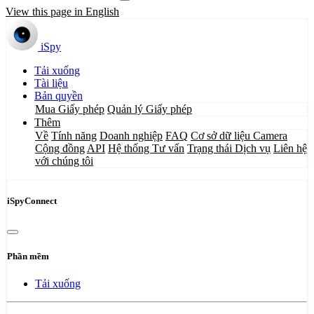
View this page in English
iSpy
Tải xuống
Tài liệu
Bản quyền
Mua Giấy phép
Quản lý Giấy phép
Thêm
Về
Tính năng
Doanh nghiệp
FAQ
Cơ sở dữ liệu Camera
Cộng đồng
API
Hệ thống Tư vấn
Trạng thái Dịch vụ
Liên hệ
với chúng tôi
iSpyConnect
Phần mềm
Tải xuống