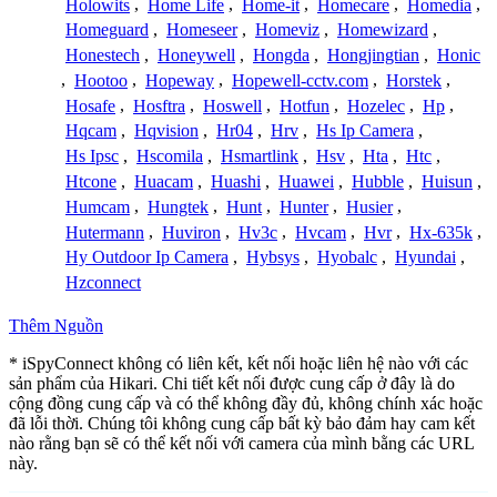
Holowits
,
Home Life
,
Home-it
,
Homecare
,
Homedia
,
Homeguard
,
Homeseer
,
Homeviz
,
Homewizard
,
Honestech
,
Honeywell
,
Hongda
,
Hongjingtian
,
Honic
,
Hootoo
,
Hopeway
,
Hopewell-cctv.com
,
Horstek
,
Hosafe
,
Hosftra
,
Hoswell
,
Hotfun
,
Hozelec
,
Hp
,
Hqcam
,
Hqvision
,
Hr04
,
Hrv
,
Hs Ip Camera
,
Hs Ipsc
,
Hscomila
,
Hsmartlink
,
Hsv
,
Hta
,
Htc
,
Htcone
,
Huacam
,
Huashi
,
Huawei
,
Hubble
,
Huisun
,
Humcam
,
Hungtek
,
Hunt
,
Hunter
,
Husier
,
Hutermann
,
Huviron
,
Hv3c
,
Hvcam
,
Hvr
,
Hx-635k
,
Hy Outdoor Ip Camera
,
Hybsys
,
Hyobalc
,
Hyundai
,
Hzconnect
Thêm Nguồn
* iSpyConnect không có liên kết, kết nối hoặc liên hệ nào với các
sản phẩm của Hikari. Chi tiết kết nối được cung cấp ở đây là do
cộng đồng cung cấp và có thể không đầy đủ, không chính xác hoặc
đã lỗi thời. Chúng tôi không cung cấp bất kỳ bảo đảm hay cam kết
nào rằng bạn sẽ có thể kết nối với camera của mình bằng các URL
này.