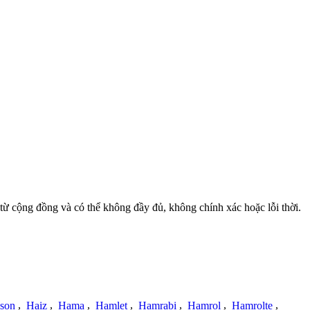
 từ cộng đồng và có thể không đầy đủ, không chính xác hoặc lỗi thời.
ison
,
Haiz
,
Hama
,
Hamlet
,
Hamrabi
,
Hamrol
,
Hamrolte
,