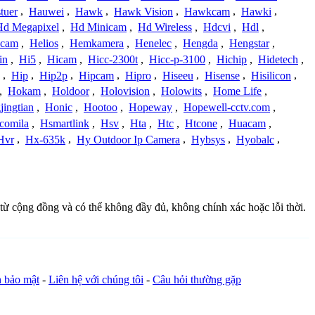
tuer
,
Hauwei
,
Hawk
,
Hawk Vision
,
Hawkcam
,
Hawki
,
Hd Megapixel
,
Hd Minicam
,
Hd Wireless
,
Hdcvi
,
Hdl
,
ucam
,
Helios
,
Hemkamera
,
Henelec
,
Hengda
,
Hengstar
,
in
,
Hi5
,
Hicam
,
Hicc-2300t
,
Hicc-p-3100
,
Hichip
,
Hidetech
,
,
Hip
,
Hip2p
,
Hipcam
,
Hipro
,
Hiseeu
,
Hisense
,
Hisilicon
,
,
Hokam
,
Holdoor
,
Holovision
,
Holowits
,
Home Life
,
ingtian
,
Honic
,
Hootoo
,
Hopeway
,
Hopewell-cctv.com
,
comila
,
Hsmartlink
,
Hsv
,
Hta
,
Htc
,
Htcone
,
Huacam
,
Hvr
,
Hx-635k
,
Hy Outdoor Ip Camera
,
Hybsys
,
Hyobalc
,
 từ cộng đồng và có thể không đầy đủ, không chính xác hoặc lỗi thời.
h bảo mật
-
Liên hệ với chúng tôi
-
Câu hỏi thường gặp