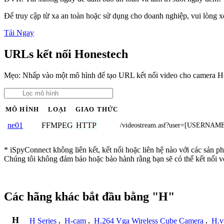
Để truy cập từ xa an toàn hoặc sử dụng cho doanh nghiệp, vui lòng
Tải Ngay
URLs kết nối Honestech
Mẹo: Nhấp vào một mô hình để tạo URL kết nối video cho camera H
MÔ HÌNH
LOẠI
GIAO THỨC
FFMPEG
HTTP
ne01
/videostream.asf?user=[USERN
* iSpyConnect không liên kết, kết nối hoặc liên hệ nào với các sản p
Chúng tôi không đảm bảo hoặc bảo hành rằng bạn sẽ có thể kết nối 
Các hãng khác bắt đầu bằng "H"
H
H Series
,
H-cam
,
H.264 Vga Wireless Cube Camera
,
H.v