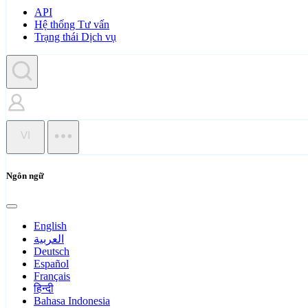
API
Hệ thống Tư vấn
Trạng thái Dịch vụ
VI
Ngôn ngữ
English
العربية
Deutsch
Español
Français
हिन्दी
Bahasa Indonesia