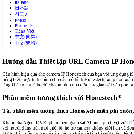
Italiano
日本語
한국어
Polski
Português
Tiếng Việt
中文(简体)
中文(繁體)
Hướng dẫn Thiết lập URL Camera IP Hon
Cấu hình hiệu quả cho camera IP Honestech của bạn với ứng dụng i
riêng biệt được tinh chỉnh cho các mô hình Honestech, giúp đơn giản 
tảng khác nhau. Cho dù cho an ninh nhà cửa hay giám sát văn phòng,
Phần mềm tương thích với Honestech*
Tải phần mềm tương thích Honestech miễn phí xuốn
Khám phá Agent DVR: phần mềm giám sát AI miễn phí tuyệt vời. Dễ dàn
với người dùng trên mọi thiết bị, hỗ trợ camera không giới hạn và đ
DVR. Tải xuống ngay để đảm bảo an toàn và tâm trí suốt ngày đêm!