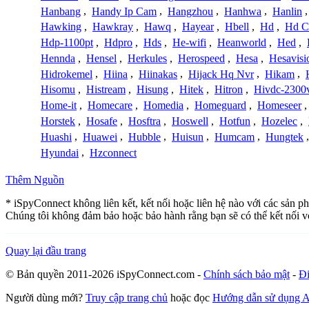
Hanbang
,
Handy Ip Cam
,
Hangzhou
,
Hanhwa
,
Hanlin
Hawking
,
Hawkray
,
Hawq
,
Hayear
,
Hbell
,
Hd
,
Hd C
Hdp-1100pt
,
Hdpro
,
Hds
,
He-wifi
,
Heanworld
,
Hed
,
Hennda
,
Hensel
,
Herkules
,
Herospeed
,
Hesa
,
Hesavisi
Hidrokemel
,
Hiina
,
Hiinakas
,
Hijack Hq Nvr
,
Hikam
,
Hisomu
,
Histream
,
Hisung
,
Hitek
,
Hitron
,
Hivdc-2300
Home-it
,
Homecare
,
Homedia
,
Homeguard
,
Homeseer
Horstek
,
Hosafe
,
Hosftra
,
Hoswell
,
Hotfun
,
Hozelec
,
Huashi
,
Huawei
,
Hubble
,
Huisun
,
Humcam
,
Hungtek
Hyundai
,
Hzconnect
Thêm Nguồn
* iSpyConnect không liên kết, kết nối hoặc liên hệ nào với các sản p
Chúng tôi không đảm bảo hoặc bảo hành rằng bạn sẽ có thể kết nối 
Quay lại đầu trang
© Bản quyền 2011-2026 iSpyConnect.com -
Chính sách bảo mật
-
Đi
Người dùng mới?
Truy cập trang chủ
hoặc đọc
Hướng dẫn sử dụng 