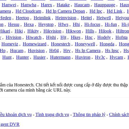
,
Hanwei
,
Hanwha
,
Harex
,
Hatake
,
Haucam
,
Hauppauge
,
Haus
amera
,
Hd Cloudcam
,
Hd Ip Camera Depan
,
Hd Ipc
,
Hd Link
,
Heden
,
Heetoo
,
Heimlink
,
Heimvision
,
Heitel
,
Heiwell
,
Heiyo
on
,
Hessu
,
Hexa
,
Heystop
,
Hfws
,
Hhi
,
Hi-focus
,
Hi-fun
,
Hi-j
Hikari
,
Hiki
,
Hikity
,
Hikvision
,
Hikwon
,
Hills
,
Hilook
,
Hiltron
v
,
Hivision
,
Hiwatch
,
Hjshi
,
Hjt
,
Hkes
,
Hnc
,
Hodely
,
Hofsta
,
Homeviz
,
Homewizard
,
Honestech
,
Honeywell
,
Hongda
,
Hongj
Hp
,
Hqcam
,
Hqvision
,
Hr04
,
Hrv
,
Hs Ip Camera
,
Hs Ipsc
,
Hs
,
Hunt
,
Hunter
,
Husier
,
Hutermann
,
Huviron
,
Hv3c
,
Hvcam
,
hẩm của Honestech. Chi tiết kết nối được cung cấp ở đây được thu thập
với camera của mình bằng các URL này.
ều khoản dịch vụ
-
Tình trạng dịch vụ
-
Thông tin pháp lý
-
Chính sác
Agent DVR