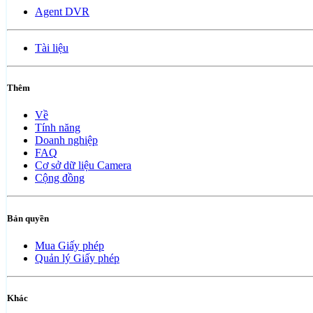
Agent DVR
Tài liệu
Thêm
Về
Tính năng
Doanh nghiệp
FAQ
Cơ sở dữ liệu Camera
Cộng đồng
Bản quyền
Mua Giấy phép
Quản lý Giấy phép
Khác