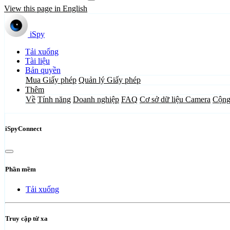
View this page in English
iSpy
Tải xuống
Tài liệu
Bản quyền
Mua Giấy phép
Quản lý Giấy phép
Thêm
Về
Tính năng
Doanh nghiệp
FAQ
Cơ sở dữ liệu Camera
Cộng
iSpyConnect
Phần mềm
Tải xuống
Truy cập từ xa