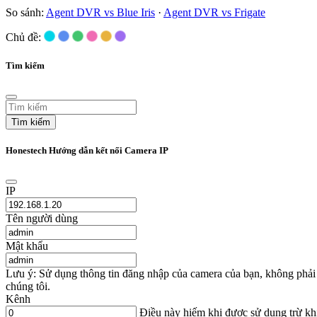
So sánh:
Agent DVR vs Blue Iris
·
Agent DVR vs Frigate
Chủ đề:
Tìm kiếm
Tìm kiếm
Honestech Hướng dẫn kết nối Camera IP
IP
Tên người dùng
Mật khẩu
Lưu ý: Sử dụng thông tin đăng nhập của camera của bạn, không phải
chúng tôi.
Kênh
Điều này hiếm khi được sử dụng trừ k