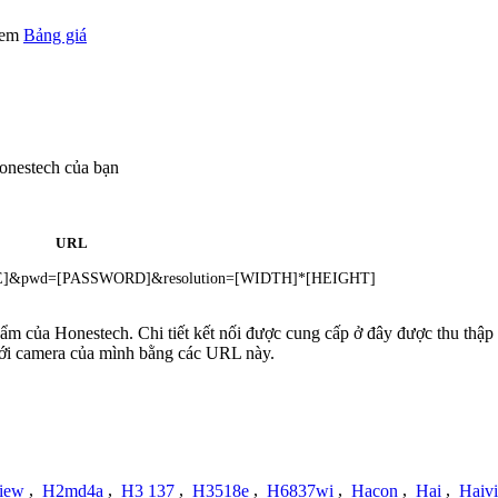
 xem
Bảng giá
onestech của bạn
URL
AME]&pwd=[PASSWORD]&resolution=[WIDTH]*[HEIGHT]
hẩm của Honestech. Chi tiết kết nối được cung cấp ở đây được thu thập
với camera của mình bằng các URL này.
iew
,
H2md4a
,
H3 137
,
H3518e
,
H6837wi
,
Hacon
,
Hai
,
Haiv