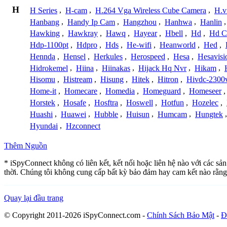
H
H Series
,
H-cam
,
H.264 Vga Wireless Cube Camera
,
H.v
Hanbang
,
Handy Ip Cam
,
Hangzhou
,
Hanhwa
,
Hanlin
Hawking
,
Hawkray
,
Hawq
,
Hayear
,
Hbell
,
Hd
,
Hd C
Hdp-1100pt
,
Hdpro
,
Hds
,
He-wifi
,
Heanworld
,
Hed
,
Hennda
,
Hensel
,
Herkules
,
Herospeed
,
Hesa
,
Hesavisi
Hidrokemel
,
Hiina
,
Hiinakas
,
Hijack Hq Nvr
,
Hikam
,
Hisomu
,
Histream
,
Hisung
,
Hitek
,
Hitron
,
Hivdc-2300
Home-it
,
Homecare
,
Homedia
,
Homeguard
,
Homeseer
Horstek
,
Hosafe
,
Hosftra
,
Hoswell
,
Hotfun
,
Hozelec
,
Huashi
,
Huawei
,
Hubble
,
Huisun
,
Humcam
,
Hungtek
Hyundai
,
Hzconnect
Thêm Nguồn
* iSpyConnect không có liên kết, kết nối hoặc liên hệ nào với các s
thời. Chúng tôi không cung cấp bất kỳ bảo đảm hay cam kết nào rằng
Quay lại đầu trang
© Copyright 2011-2026 iSpyConnect.com -
Chính Sách Bảo Mật
-
Đ