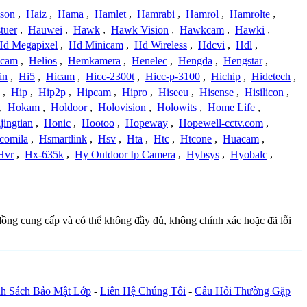
ison
,
Haiz
,
Hama
,
Hamlet
,
Hamrabi
,
Hamrol
,
Hamrolte
,
tuer
,
Hauwei
,
Hawk
,
Hawk Vision
,
Hawkcam
,
Hawki
,
Hd Megapixel
,
Hd Minicam
,
Hd Wireless
,
Hdcvi
,
Hdl
,
ucam
,
Helios
,
Hemkamera
,
Henelec
,
Hengda
,
Hengstar
,
in
,
Hi5
,
Hicam
,
Hicc-2300t
,
Hicc-p-3100
,
Hichip
,
Hidetech
,
,
Hip
,
Hip2p
,
Hipcam
,
Hipro
,
Hiseeu
,
Hisense
,
Hisilicon
,
,
Hokam
,
Holdoor
,
Holovision
,
Holowits
,
Home Life
,
ingtian
,
Honic
,
Hootoo
,
Hopeway
,
Hopewell-cctv.com
,
comila
,
Hsmartlink
,
Hsv
,
Hta
,
Htc
,
Htcone
,
Huacam
,
Hvr
,
Hx-635k
,
Hy Outdoor Ip Camera
,
Hybsys
,
Hyobalc
,
 đồng cung cấp và có thể không đầy đủ, không chính xác hoặc đã lỗi
h Sách Bảo Mật Lớp
-
Liên Hệ Chúng Tôi
-
Câu Hỏi Thường Gặp