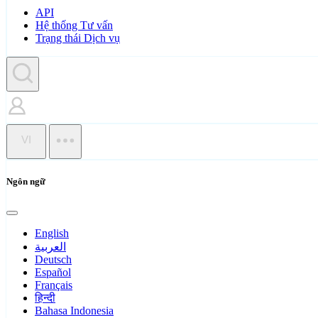
API
Hệ thống Tư vấn
Trạng thái Dịch vụ
VI
Ngôn ngữ
English
العربية
Deutsch
Español
Français
हिन्दी
Bahasa Indonesia