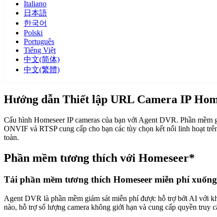
Italiano
日本語
한국어
Polski
Português
Tiếng Việt
中文(简体)
中文(繁體)
Hướng dẫn Thiết lập URL Camera IP Hom
Cấu hình Homeseer IP cameras của bạn với Agent DVR. Phần mềm giám
ONVIF và RTSP cung cấp cho bạn các tùy chọn kết nối linh hoạt trê
toàn.
Phần mềm tương thích với Homeseer*
Tải phần mềm tương thích Homeseer miễn phí xuống
Agent DVR là phần mềm giám sát miễn phí được hỗ trợ bởi AI với khả n
nào, hỗ trợ số lượng camera không giới hạn và cung cấp quyền truy 