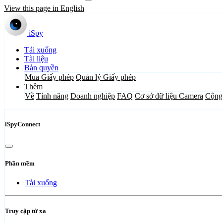
View this page in English
iSpy
Tải xuống
Tài liệu
Bản quyền
Mua Giấy phép
Quản lý Giấy phép
Thêm
Về
Tính năng
Doanh nghiệp
FAQ
Cơ sở dữ liệu Camera
Cộng
iSpyConnect
Phần mềm
Tải xuống
Truy cập từ xa