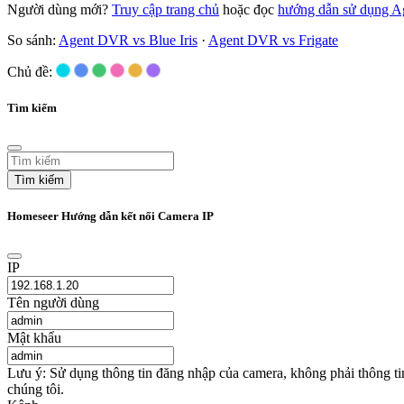
Người dùng mới?
Truy cập trang chủ
hoặc đọc
hướng dẫn sử dụng 
So sánh:
Agent DVR vs Blue Iris
·
Agent DVR vs Frigate
Chủ đề:
Tìm kiếm
Tìm kiếm
Homeseer Hướng dẫn kết nối Camera IP
IP
Tên người dùng
Mật khẩu
Lưu ý: Sử dụng thông tin đăng nhập của camera, không phải thông t
chúng tôi.