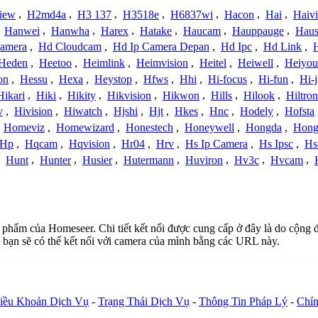
iew
,
H2md4a
,
H3 137
,
H3518e
,
H6837wi
,
Hacon
,
Hai
,
Haiv
,
Hanwei
,
Hanwha
,
Harex
,
Hatake
,
Haucam
,
Hauppauge
,
Haus
amera
,
Hd Cloudcam
,
Hd Ip Camera Depan
,
Hd Ipc
,
Hd Link
,
Heden
,
Heetoo
,
Heimlink
,
Heimvision
,
Heitel
,
Heiwell
,
Heiyo
on
,
Hessu
,
Hexa
,
Heystop
,
Hfws
,
Hhi
,
Hi-focus
,
Hi-fun
,
Hi-j
Hikari
,
Hiki
,
Hikity
,
Hikvision
,
Hikwon
,
Hills
,
Hilook
,
Hiltron
v
,
Hivision
,
Hiwatch
,
Hjshi
,
Hjt
,
Hkes
,
Hnc
,
Hodely
,
Hofsta
,
Homeviz
,
Homewizard
,
Honestech
,
Honeywell
,
Hongda
,
Hongj
Hp
,
Hqcam
,
Hqvision
,
Hr04
,
Hrv
,
Hs Ip Camera
,
Hs Ipsc
,
Hs
,
Hunt
,
Hunter
,
Husier
,
Hutermann
,
Huviron
,
Hv3c
,
Hvcam
,
ản phẩm của Homeseer. Chi tiết kết nối được cung cấp ở đây là do cộng
 bạn sẽ có thể kết nối với camera của mình bằng các URL này.
iều Khoản Dịch Vụ
-
Trạng Thái Dịch Vụ
-
Thông Tin Pháp Lý
-
Chín