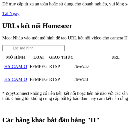
Để truy cập từ xa an toàn hoặc sử dụng cho doanh nghiệp, vui lòng
Tải Ngay
URLs kết nối Homeseer
Mẹo: Nhấp vào một mô hình để tạo URL kết nối video cho camera H
MÔ HÌNH
LOẠI
GIAO THỨC
URL
FFMPEG
RTSP
HS-CAM-O
/live/ch0
FFMPEG
RTSP
HS-CAM-O
/live/ch1
* iSpyConnect không có liên kết, kết nối hoặc liên hệ nào với các s
thời. Chúng tôi không cung cấp bất kỳ bảo đảm hay cam kết nào rằng
Các hãng khác bắt đầu bằng "H"