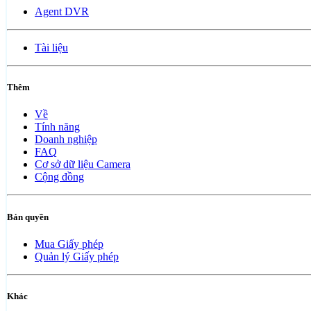
Agent DVR
Tài liệu
Thêm
Về
Tính năng
Doanh nghiệp
FAQ
Cơ sở dữ liệu Camera
Cộng đồng
Bản quyền
Mua Giấy phép
Quản lý Giấy phép
Khác