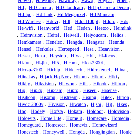
Hawki
,
Hawking
,
Hawkray
,
Hawq
,
Hayear
,
Hbell
,
Hd
,
Hd Camera
,
Hd Cloudcam
,
Hd Ip Camera Depan
,
Hd Ipc
,
Hd Link
,
Hd Megapixel
,
Hd Minicam
,
Hd Wireless
,
Hdcvi
,
Hdl
,
Hdp-1100pt
,
Hdpro
,
Hds
,
He-wifi
,
Heanworld
,
Hed
,
Heden
,
Heetoo
,
Heimlink
,
Heimvision
,
Heitel
,
Heiwell
,
Heiyoucam
,
Helios
,
Hemkamera
,
Henelec
,
Hengda
,
Hengstar
,
Hennda
,
Hensel
,
Herkules
,
Herospeed
,
Hesa
,
Hesavision
,
Hessu
,
Hexa
,
Heystop
,
Hfws
,
Hhi
,
Hi-focus
,
Hi-fun
,
Hi-jin
,
Hi5
,
Hicam
,
Hicc-2300t
,
Hicc-p-3100
,
Hichip
,
Hidetech
,
Hidrokemel
,
Hiina
,
Hiinakas
,
Hijack Hq Nvr
,
Hikam
,
Hikari
,
Hiki
,
Hikity
,
Hikvision
,
Hikwon
,
Hills
,
Hilook
,
Hiltron
,
Hip
,
Hip2p
,
Hipcam
,
Hipro
,
Hiseeu
,
Hisense
,
Hisilicon
,
Hisomu
,
Histream
,
Hisung
,
Hitek
,
Hitron
,
Hivdc-2300v
,
Hivision
,
Hiwatch
,
Hjshi
,
Hjt
,
Hkes
,
Hnc
,
Hodely
,
Hofsta
,
Hokam
,
Holdoor
,
Holovision
,
Holowits
,
Home Life
,
Home-it
,
Homecare
,
Homedia
,
Homeguard
,
Homeseer
,
Homeviz
,
Homewizard
,
Honestech
,
Honeywell
,
Hongda
,
Hongjingtian
,
Honic