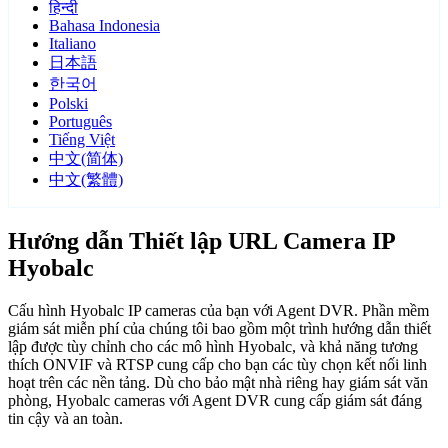
हिन्दी
Bahasa Indonesia
Italiano
日本語
한국어
Polski
Português
Tiếng Việt
中文(简体)
中文(繁體)
Hướng dẫn Thiết lập URL Camera IP
Hyobalc
Cấu hình Hyobalc IP cameras của bạn với Agent DVR. Phần mềm
giám sát miễn phí của chúng tôi bao gồm một trình hướng dẫn thiết
lập được tùy chỉnh cho các mô hình Hyobalc, và khả năng tương
thích ONVIF và RTSP cung cấp cho bạn các tùy chọn kết nối linh
hoạt trên các nền tảng. Dù cho bảo mật nhà riêng hay giám sát văn
phòng, Hyobalc cameras với Agent DVR cung cấp giám sát đáng
tin cậy và an toàn.