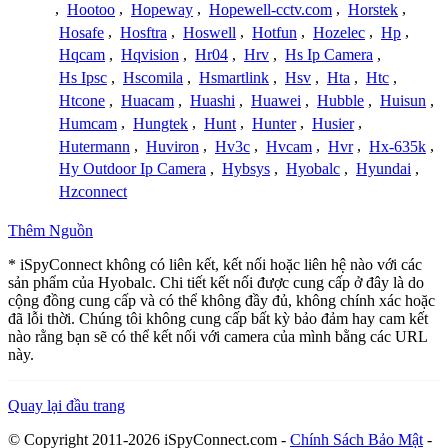
,
Hootoo
,
Hopeway
,
Hopewell-cctv.com
,
Horstek
,
Hosafe
,
Hosftra
,
Hoswell
,
Hotfun
,
Hozelec
,
Hp
,
Hqcam
,
Hqvision
,
Hr04
,
Hrv
,
Hs Ip Camera
,
Hs Ipsc
,
Hscomila
,
Hsmartlink
,
Hsv
,
Hta
,
Htc
,
Htcone
,
Huacam
,
Huashi
,
Huawei
,
Hubble
,
Huisun
,
Humcam
,
Hungtek
,
Hunt
,
Hunter
,
Husier
,
Hutermann
,
Huviron
,
Hv3c
,
Hvcam
,
Hvr
,
Hx-635k
,
Hy Outdoor Ip Camera
,
Hybsys
,
Hyobalc
,
Hyundai
,
Hzconnect
Thêm Nguồn
* iSpyConnect không có liên kết, kết nối hoặc liên hệ nào với các
sản phẩm của Hyobalc. Chi tiết kết nối được cung cấp ở đây là do
cộng đồng cung cấp và có thể không đầy đủ, không chính xác hoặc
đã lỗi thời. Chúng tôi không cung cấp bất kỳ bảo đảm hay cam kết
nào rằng bạn sẽ có thể kết nối với camera của mình bằng các URL
này.
Quay lại đầu trang
© Copyright 2011-2026 iSpyConnect.com -
Chính Sách Bảo Mật
-