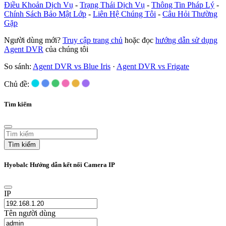
Điều Khoản Dịch Vụ
-
Trạng Thái Dịch Vụ
-
Thông Tin Pháp Lý
-
Chính Sách Bảo Mật Lớp
-
Liên Hệ Chúng Tôi
-
Câu Hỏi Thường
Gặp
Người dùng mới?
Truy cập trang chủ
hoặc đọc
hướng dẫn sử dụng
Agent DVR
của chúng tôi
So sánh:
Agent DVR vs Blue Iris
·
Agent DVR vs Frigate
Chủ đề:
Tìm kiếm
Tìm kiếm
Hyobalc Hướng dẫn kết nối Camera IP
IP
Tên người dùng