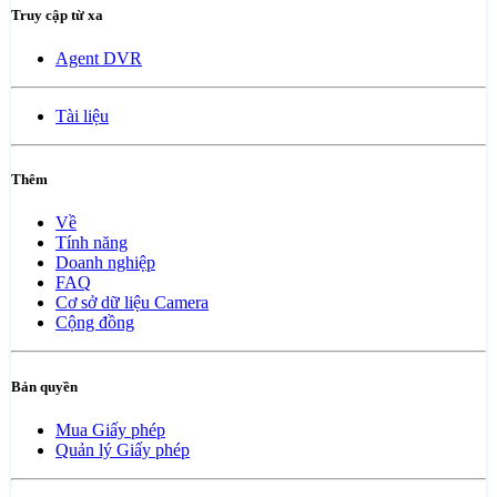
Truy cập từ xa
Agent DVR
Tài liệu
Thêm
Về
Tính năng
Doanh nghiệp
FAQ
Cơ sở dữ liệu Camera
Cộng đồng
Bản quyền
Mua Giấy phép
Quản lý Giấy phép