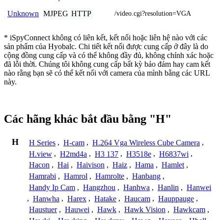
MJPEG
HTTP
Unknown
/video.cgi?resolution=VGA
* iSpyConnect không có liên kết, kết nối hoặc liên hệ nào với các
sản phẩm của Hyobalc. Chi tiết kết nối được cung cấp ở đây là do
cộng đồng cung cấp và có thể không đầy đủ, không chính xác hoặc
đã lỗi thời. Chúng tôi không cung cấp bất kỳ bảo đảm hay cam kết
nào rằng bạn sẽ có thể kết nối với camera của mình bằng các URL
này.
Các hãng khác bắt đầu bằng "H"
H
H Series
,
H-cam
,
H.264 Vga Wireless Cube Camera
,
H.view
,
H2md4a
,
H3 137
,
H3518e
,
H6837wi
,
Hacon
,
Hai
,
Haivison
,
Haiz
,
Hama
,
Hamlet
,
Hamrabi
,
Hamrol
,
Hamrolte
,
Hanbang
,
Handy Ip Cam
,
Hangzhou
,
Hanhwa
,
Hanlin
,
Hanwei
,
Hanwha
,
Harex
,
Hatake
,
Haucam
,
Hauppauge
,
Haustuer
,
Hauwei
,
Hawk
,
Hawk Vision
,
Hawkcam
,