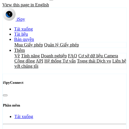
View this page in English
iSpy
Tải xuống
Tài liệu
Bản quyền
Mua Giấy phép
Quản lý Giấy phép
Thêm
Về
Tính năng
Doanh nghiệp
FAQ
Cơ sở dữ liệu Camera
Cộng đồng
API
Hệ thống Tư vấn
Trạng thái Dịch vụ
Liên hệ
với chúng tôi
iSpyConnect
Phần mềm
Tải xuống