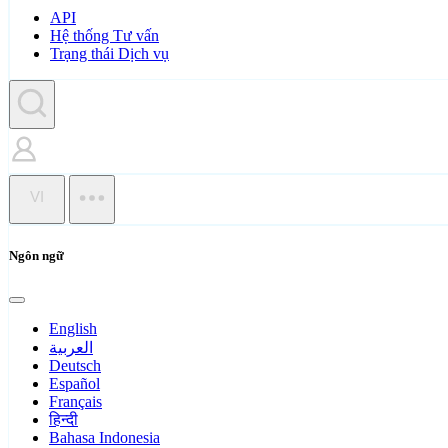
API
Hệ thống Tư vấn
Trạng thái Dịch vụ
VI
Ngôn ngữ
English
العربية
Deutsch
Español
Français
हिन्दी
Bahasa Indonesia