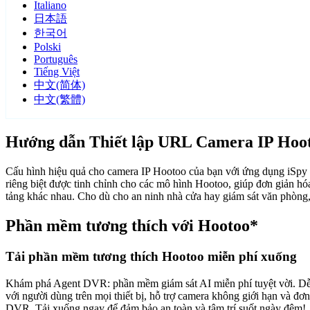
Italiano
日本語
한국어
Polski
Português
Tiếng Việt
中文(简体)
中文(繁體)
Hướng dẫn Thiết lập URL Camera IP Hoo
Cấu hình hiệu quả cho camera IP Hootoo của bạn với ứng dụng iSpy
riêng biệt được tinh chỉnh cho các mô hình Hootoo, giúp đơn giản hóa
tảng khác nhau. Cho dù cho an ninh nhà cửa hay giám sát văn phòng,
Phần mềm tương thích với Hootoo*
Tải phần mềm tương thích Hootoo miễn phí xuống
Khám phá Agent DVR: phần mềm giám sát AI miễn phí tuyệt vời. Dễ dàn
với người dùng trên mọi thiết bị, hỗ trợ camera không giới hạn và đ
DVR. Tải xuống ngay để đảm bảo an toàn và tâm trí suốt ngày đêm!