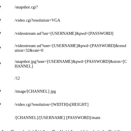
P
/snapshot.cgi?
P
/video.cgi?resolution=VGA
P
/videostream.asf?usr=[USERNAME]&pwd=[PASSWORD]
/videostream.asf?user=[USERNAME]&pwd=[PASSWORD]&resol
P
ution=32&rate=0
/snapshot.jpg?user=[USERNAME]&pwd=[PASSWORD]&strm=[C
P
HANNEL]
/12
P
/image/[CHANNEL].jpg
P
/video.cgi?resolution=[WIDTH]x[HEIGHT]
/[CHANNEL]/[USERNAME]:[PASSWORD]/main