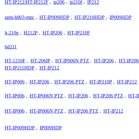
HT-IP212/HT-IP212F
,
ip206
,
ip210f
,
IP212
apm-h803-mpc
,
HT-IP009HDP
,
HT-IP210HDP
,
IP009HDP
h-210p
,
H212P
,
HT-IP206
,
HT-IP210F
hd211
HT-1210F
,
HT-206IP
,
HT-IP006N PTZ
,
HT-IP206
,
HT-IP206
HT-IP211HDP
,
HT-IP212
HT-IP006
,
HT-IP206
,
HT-IP206 PTZ
,
HT-IP210P
,
HT-IP212
HT-IP006
,
HT-IP006N PTZ
,
HT-IP206
,
HT-IP206 PTZ
,
HT-I
HT-IP006
,
HT-IP006N PTZ
,
HT-IP206 PTZ
,
HT-IP212
HT-IP009HDP
,
IP009HDP