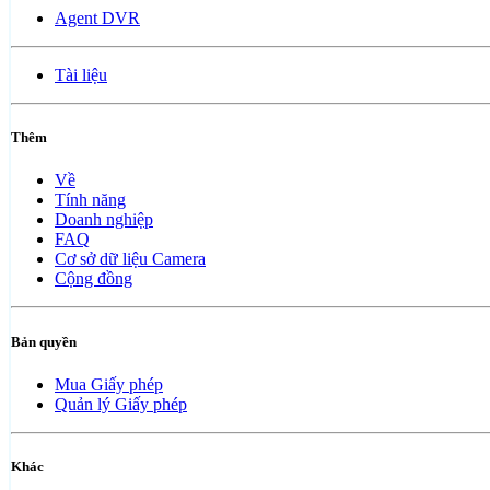
Agent DVR
Tài liệu
Thêm
Về
Tính năng
Doanh nghiệp
FAQ
Cơ sở dữ liệu Camera
Cộng đồng
Bản quyền
Mua Giấy phép
Quản lý Giấy phép
Khác