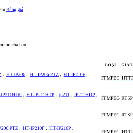
 xem
Bảng giá
ootoo của bạn
LOẠI
GIAO
Z
,
HT-IP206
,
HT-IP206 PTZ
,
HT-IP210F
,
FFMPEG
HTT
-IP211HDP
,
HT-IP211HTP
,
ip211
,
IP211HDP
,
FFMPEG
RTSP
FFMPEG
RTSP
P206 PTZ
,
HT-IP210F
,
HT-IP210P
,
FFMPEG
HTT