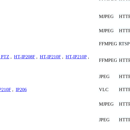
MJPEG
HTT
MJPEG
HTT
FFMPEG
RTSP
 PTZ
,
HT-IP208F
,
HT-IP210F
,
HT-IP210P
,
FFMPEG
HTT
JPEG
HTT
VLC
HTT
P210F
,
IP206
MJPEG
HTT
JPEG
HTT