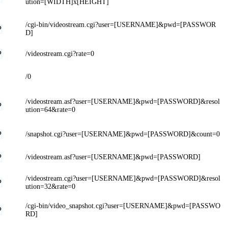
ution=[WIDTH]x[HEIGHT]
/cgi-bin/videostream.cgi?user=[USERNAME]&pwd=[PASSWOR
P
D]
P
/videostream.cgi?rate=0
/0
/videostream.asf?user=[USERNAME]&pwd=[PASSWORD]&resol
P
ution=64&rate=0
P
/snapshot.cgi?user=[USERNAME]&pwd=[PASSWORD]&count=0
P
/videostream.asf?user=[USERNAME]&pwd=[PASSWORD]
/videostream.cgi?user=[USERNAME]&pwd=[PASSWORD]&resol
P
ution=32&rate=0
/cgi-bin/video_snapshot.cgi?user=[USERNAME]&pwd=[PASSWO
P
RD]