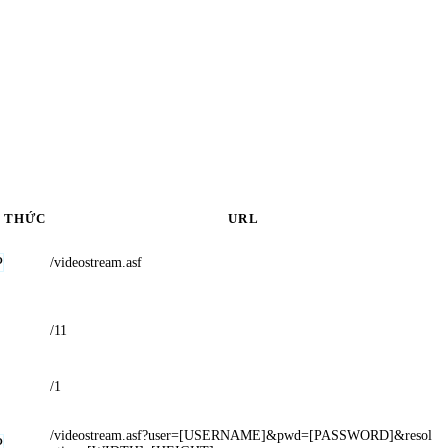
 THỨC
URL
P
/videostream.asf
/11
/1
/videostream.asf?user=[USERNAME]&pwd=[PASSWORD]&resol
P