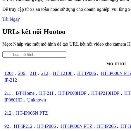
Để truy cập từ xa an toàn hoặc sử dụng cho doanh nghiệp, vui lòng
Tải Ngay
URLs kết nối Hootoo
Mẹo: Nhấp vào một mô hình để tạo URL kết nối video cho camera H
MÔ HÌNH
120c
,
206
,
211
,
212
,
HT-1210F
,
HT-IP006
,
HT-IP006N PT
IP-212
211
,
BT-Home
,
HT-211
,
HT-IP008HDP
,
HT-IP210HDP
,
HT
IP960HD
,
Unknown
212
,
HT-IP006N PTZ
92
,
HT-IP212
,
HT-IP006
,
HT-IP006N PTZ
,
HT-IP206
,
HT-I