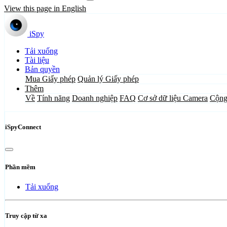
View this page in English
iSpy
Tải xuống
Tài liệu
Bản quyền
Mua Giấy phép
Quản lý Giấy phép
Thêm
Về
Tính năng
Doanh nghiệp
FAQ
Cơ sở dữ liệu Camera
Cộng
iSpyConnect
Phần mềm
Tải xuống
Truy cập từ xa