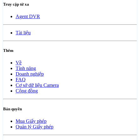
Truy cập từ xa
Agent DVR
Tài liệu
Thêm
Về
Tính năng
Doanh nghiệp
FAQ
Cơ sở dữ liệu Camera
Cộng đồng
Bản quyền
Mua Giấy phép
Quản lý Giấy phép