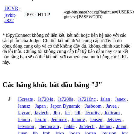
HCVR
,
/cgi-bin/snapshot.cgi?loginuse=[USE
JPEG
HTTP
jsvkit-
ginpas=[PASSWORD]
a822
* iSpyConnect không có liên kết, kết nối hoặc liên hệ nào với các
sản phẩm của Judge. Chi tiết kết nối được cung cấp ở đây là do
cộng đồng cung cấp và có thể không đầy đủ, không chính xác hoặc
đã lỗi thời. Chúng tôi không cung cấp bất kỳ bảo đảm hay cam kết
nào rằng bạn sẽ có thể kết nối với camera của mình bằng các URL
này.
Các hãng khác bắt đầu bằng "J"
J
J5create
,
Ja7204s
,
Ja7208s
,
Ja7216nc
,
Jalan
,
Janex
,
Janusz
,
Japan
,
Japon Dynamic
,
Jasboom
,
Javea
,
Jaycar
,
Jaytech
,
Jbp
,
Jcr
,
Jdl
,
Jecurity
,
Jedicam
,
Jeinuo
,
Jen-fu
,
Jenimex
,
Jennov
,
Jensen
,
Jetview
,
Jetvision
,
Jhempcam
,
Jialite
,
Jidetech
,
Jienuo
,
Jinan
,
Jiuan
,
Jlb
,
Jmk
,
Joko
,
Jooan
,
Jortan
,
Jovision
,
Joy
,