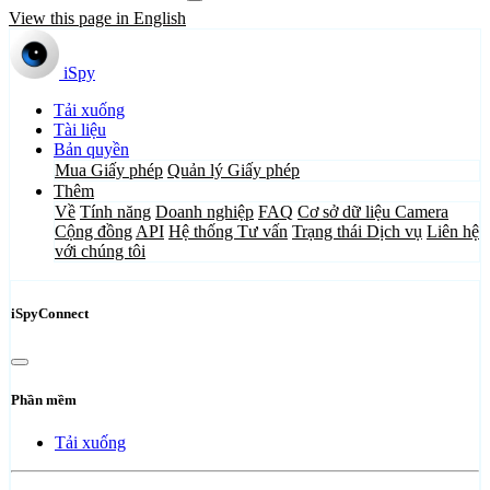
View this page in English
iSpy
Tải xuống
Tài liệu
Bản quyền
Mua Giấy phép
Quản lý Giấy phép
Thêm
Về
Tính năng
Doanh nghiệp
FAQ
Cơ sở dữ liệu Camera
Cộng đồng
API
Hệ thống Tư vấn
Trạng thái Dịch vụ
Liên hệ
với chúng tôi
iSpyConnect
Phần mềm
Tải xuống