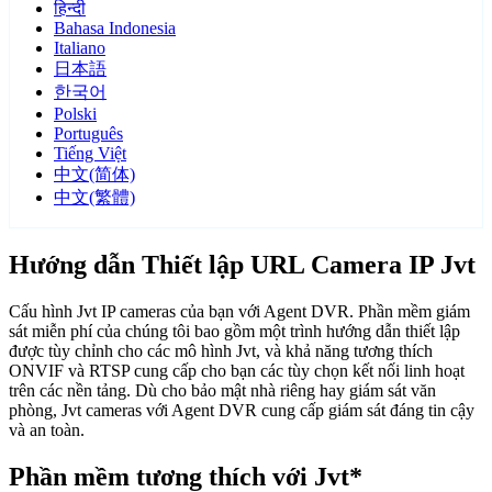
हिन्दी
Bahasa Indonesia
Italiano
日本語
한국어
Polski
Português
Tiếng Việt
中文(简体)
中文(繁體)
Hướng dẫn Thiết lập URL Camera IP Jvt
Cấu hình Jvt IP cameras của bạn với Agent DVR. Phần mềm giám
sát miễn phí của chúng tôi bao gồm một trình hướng dẫn thiết lập
được tùy chỉnh cho các mô hình Jvt, và khả năng tương thích
ONVIF và RTSP cung cấp cho bạn các tùy chọn kết nối linh hoạt
trên các nền tảng. Dù cho bảo mật nhà riêng hay giám sát văn
phòng, Jvt cameras với Agent DVR cung cấp giám sát đáng tin cậy
và an toàn.
Phần mềm tương thích với Jvt*