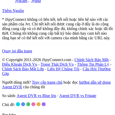
Jyacam
,
Jyuha
Thêm Nguồn
* iSpyConnect không có liên kết, kết nối hoặc liên hệ nào với các
sản phẩm của Jvt. Chi tiết kết nối được cung cấp ở đây là do cộng
đồng cung cấp và có thể không đầy đủ, không chính xác hoặc đã lỗi
thời. Chúng tôi không cung cấp bất kỳ bảo đảm hay cam kết nào
rằng bạn sẽ có thể kết nối với camera của mình bằng các URL này.
Quay lại đầu trang
© Copyright 2011-2026 iSpyConnect.com -
Chính Sách Bảo Mật
-
Điều Khoản Dịch Vụ
-
Trạng Thái Dịch Vụ
-
Thông Tin Pháp Lý
-
Chính Sách Bảo Mật Lớp
-
Liên Hệ Chúng Tôi
-
Câu Hỏi Thường
Gặp
Người dùng mới?
Truy cập trang chủ
hoặc đọc
hướng dẫn sử dụng
Agent DVR
của chúng tôi
So sánh:
Agent DVR vs Blue Iris
·
Agent DVR vs Frigate
Chủ đề:
Tìm kiếm