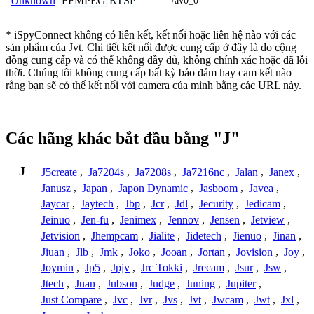
FFMPEG
RTSP
Unknown
/av0_0
* iSpyConnect không có liên kết, kết nối hoặc liên hệ nào với các
sản phẩm của Jvt. Chi tiết kết nối được cung cấp ở đây là do cộng
đồng cung cấp và có thể không đầy đủ, không chính xác hoặc đã lỗi
thời. Chúng tôi không cung cấp bất kỳ bảo đảm hay cam kết nào
rằng bạn sẽ có thể kết nối với camera của mình bằng các URL này.
Các hãng khác bắt đầu bằng "J"
J
J5create
,
Ja7204s
,
Ja7208s
,
Ja7216nc
,
Jalan
,
Janex
,
Janusz
,
Japan
,
Japon Dynamic
,
Jasboom
,
Javea
,
Jaycar
,
Jaytech
,
Jbp
,
Jcr
,
Jdl
,
Jecurity
,
Jedicam
,
Jeinuo
,
Jen-fu
,
Jenimex
,
Jennov
,
Jensen
,
Jetview
,
Jetvision
,
Jhempcam
,
Jialite
,
Jidetech
,
Jienuo
,
Jinan
,
Jiuan
,
Jlb
,
Jmk
,
Joko
,
Jooan
,
Jortan
,
Jovision
,
Joy
,
Joymin
,
Jp5
,
Jpjv
,
Jrc Tokki
,
Jrecam
,
Jsur
,
Jsw
,
Jtech
,
Juan
,
Jubson
,
Judge
,
Juning
,
Jupiter
,
Just Compare
,
Jvc
,
Jvr
,
Jvs
,
Jvt
,
Jwcam
,
Jwt
,
Jxl
,