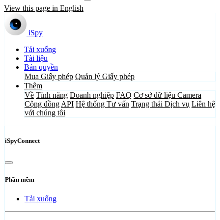
View this page in English
iSpy
Tải xuống
Tài liệu
Bản quyền
Mua Giấy phép
Quản lý Giấy phép
Thêm
Về
Tính năng
Doanh nghiệp
FAQ
Cơ sở dữ liệu Camera
Cộng đồng
API
Hệ thống Tư vấn
Trạng thái Dịch vụ
Liên hệ
với chúng tôi
iSpyConnect
Phần mềm
Tải xuống