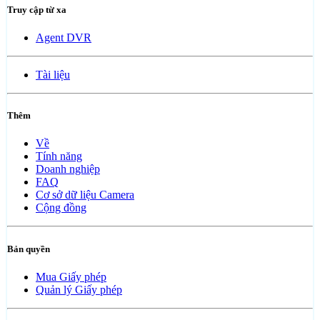
Truy cập từ xa
Agent DVR
Tài liệu
Thêm
Về
Tính năng
Doanh nghiệp
FAQ
Cơ sở dữ liệu Camera
Cộng đồng
Bản quyền
Mua Giấy phép
Quản lý Giấy phép