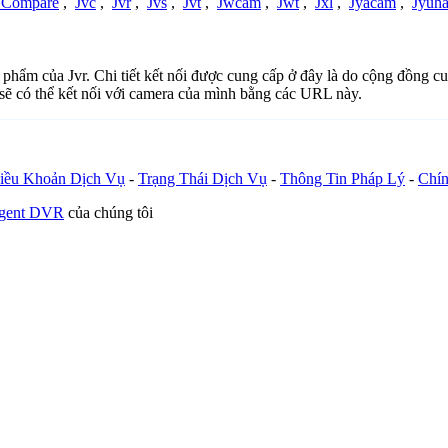
t Compare
,
Jvc
,
Jvr
,
Jvs
,
Jvt
,
Jwcam
,
Jwt
,
Jxl
,
Jyacam
,
Jyuh
n phẩm của Jvr. Chi tiết kết nối được cung cấp ở đây là do cộng đồng c
sẽ có thể kết nối với camera của mình bằng các URL này.
iều Khoản Dịch Vụ
-
Trạng Thái Dịch Vụ
-
Thông Tin Pháp Lý
-
Chín
Agent DVR
của chúng tôi