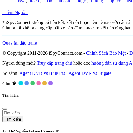
Jsw
,
Jtech
,
Juan
,
Jubson
,
Judge
,
Juning
,
Jupiter
,
Jus
Thêm Nguồn
* iSpyConnect không có liên kết, kết nối hoặc liên hệ nào với các sả
Chúng tôi không cung cấp bất kỳ bảo đảm hay cam kết nào rằng bạn 
Quay lại đầu trang
© Copyright 2011-2026 iSpyConnect.com -
Chính Sách Bảo Mật
-
Đ
Người dùng mới?
Truy cập trang chủ
hoặc đọc
hướng dẫn sử dụng 
So sánh:
Agent DVR vs Blue Iris
·
Agent DVR vs Frigate
Chủ đề:
Tìm kiếm
Tìm kiếm
Jvr Hướng dẫn kết nối Camera IP