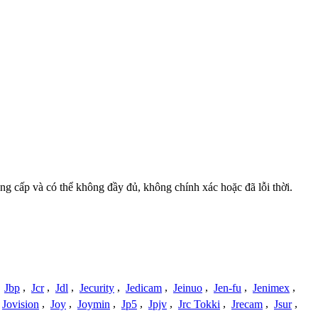
ung cấp và có thể không đầy đủ, không chính xác hoặc đã lỗi thời.
,
Jbp
,
Jcr
,
Jdl
,
Jecurity
,
Jedicam
,
Jeinuo
,
Jen-fu
,
Jenimex
,
Jovision
,
Joy
,
Joymin
,
Jp5
,
Jpjv
,
Jrc Tokki
,
Jrecam
,
Jsur
,