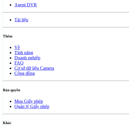
Agent DVR
Tài liệu
Thêm
Về
Tính năng
Doanh nghiệp
FAQ
Cơ sở dữ liệu Camera
Cộng đồng
Bản quyền
Mua Giấy phép
Quản lý Giấy phép
Khác