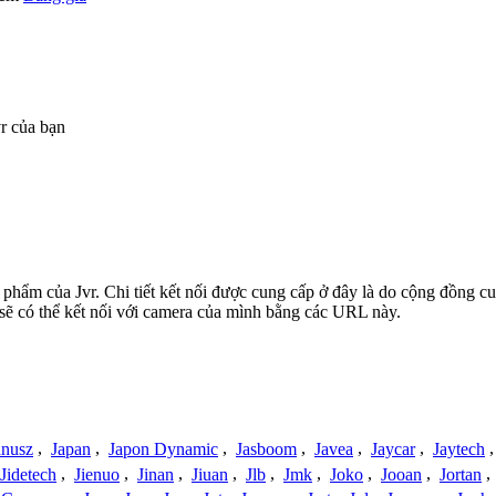
r của bạn
n phẩm của Jvr. Chi tiết kết nối được cung cấp ở đây là do cộng đồng c
sẽ có thể kết nối với camera của mình bằng các URL này.
anusz
,
Japan
,
Japon Dynamic
,
Jasboom
,
Javea
,
Jaycar
,
Jaytech
Jidetech
,
Jienuo
,
Jinan
,
Jiuan
,
Jlb
,
Jmk
,
Joko
,
Jooan
,
Jortan
,