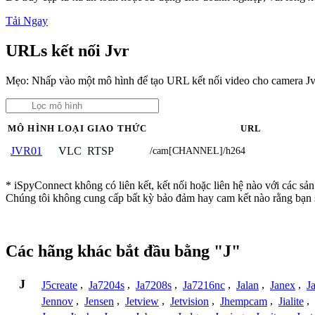
Tải Ngay
URLs kết nối Jvr
Mẹo: Nhấp vào một mô hình để tạo URL kết nối video cho camera Jv
MÔ HÌNH
LOẠI
GIAO THỨC
URL
VLC
RTSP
JVR01
/cam[CHANNEL]/h264
* iSpyConnect không có liên kết, kết nối hoặc liên hệ nào với các sả
Chúng tôi không cung cấp bất kỳ bảo đảm hay cam kết nào rằng bạn 
Các hãng khác bắt đầu bằng "J"
J
J5create
,
Ja7204s
,
Ja7208s
,
Ja7216nc
,
Jalan
,
Janex
,
J
Jennov
,
Jensen
,
Jetview
,
Jetvision
,
Jhempcam
,
Jialite
,