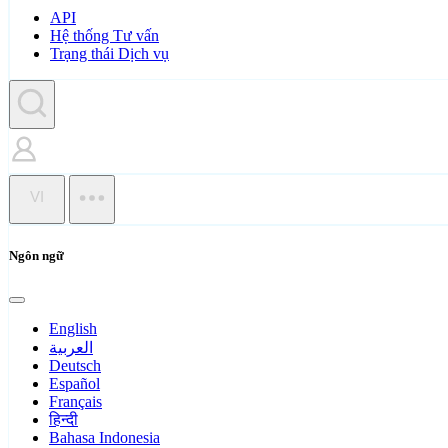
API
Hệ thống Tư vấn
Trạng thái Dịch vụ
VI
Ngôn ngữ
English
العربية
Deutsch
Español
Français
हिन्दी
Bahasa Indonesia