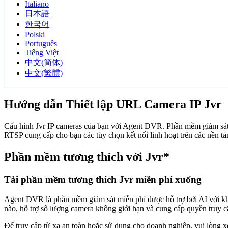
Italiano
日本語
한국어
Polski
Português
Tiếng Việt
中文(简体)
中文(繁體)
Hướng dẫn Thiết lập URL Camera IP Jvr
Cấu hình Jvr IP cameras của bạn với Agent DVR. Phần mềm giám sát 
RTSP cung cấp cho bạn các tùy chọn kết nối linh hoạt trên các nền t
Phần mềm tương thích với Jvr*
Tải phần mềm tương thích Jvr miễn phí xuống
Agent DVR là phần mềm giám sát miễn phí được hỗ trợ bởi AI với khả n
nào, hỗ trợ số lượng camera không giới hạn và cung cấp quyền truy 
Để truy cập từ xa an toàn hoặc sử dụng cho doanh nghiệp, vui lòng