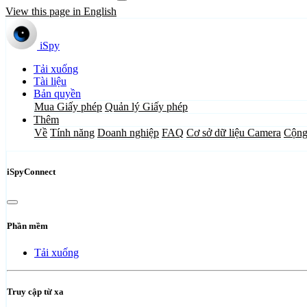
View this page in English
iSpy
Tải xuống
Tài liệu
Bản quyền
Mua Giấy phép
Quản lý Giấy phép
Thêm
Về
Tính năng
Doanh nghiệp
FAQ
Cơ sở dữ liệu Camera
Cộng
iSpyConnect
Phần mềm
Tải xuống
Truy cập từ xa