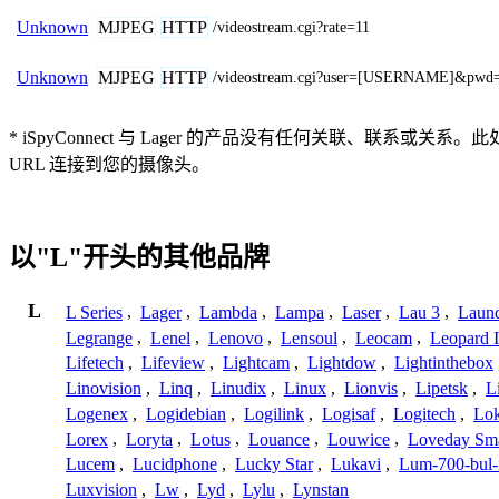
MJPEG
HTTP
Unknown
/videostream.cgi?rate=11
MJPEG
HTTP
Unknown
/videostream.cgi?user=[USERNAME]&pwd
* iSpyConnect 与 Lager 的产品没有任何关联
URL 连接到您的摄像头。
以"L"开头的其他品牌
L
L Series
,
Lager
,
Lambda
,
Lampa
,
Laser
,
Lau 3
,
Laun
Legrange
,
Lenel
,
Lenovo
,
Lensoul
,
Leocam
,
Leopard 
Lifetech
,
Lifeview
,
Lightcam
,
Lightdow
,
Lightinthebox
Linovision
,
Linq
,
Linudix
,
Linux
,
Lionvis
,
Lipetsk
,
L
Logenex
,
Logidebian
,
Logilink
,
Logisaf
,
Logitech
,
Lok
Lorex
,
Loryta
,
Lotus
,
Louance
,
Louwice
,
Loveday Sm
Lucem
,
Lucidphone
,
Lucky Star
,
Lukavi
,
Lum-700-bul-
Luxvision
,
Lw
,
Lyd
,
Lylu
,
Lynstan