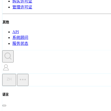
购买许可证
管理许可证
其他
API
系统顾问
服务状态
ZH
语言