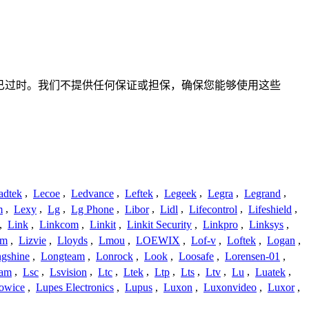
不准确或已过时。我们不提供任何保证或担保，确保您能够使用这些
adtek
,
Lecoe
,
Ledvance
,
Leftek
,
Legeek
,
Legra
,
Legrand
,
m
,
Lexy
,
Lg
,
Lg Phone
,
Libor
,
Lidl
,
Lifecontrol
,
Lifeshield
,
,
Link
,
Linkcom
,
Linkit
,
Linkit Security
,
Linkpro
,
Linksys
,
am
,
Lizvie
,
Lloyds
,
Lmou
,
LOEWIX
,
Lof-v
,
Loftek
,
Logan
,
gshine
,
Longteam
,
Lonrock
,
Look
,
Loosafe
,
Lorensen-01
,
cam
,
Lsc
,
Lsvision
,
Ltc
,
Ltek
,
Ltp
,
Lts
,
Ltv
,
Lu
,
Luatek
,
owice
,
Lupes Electronics
,
Lupus
,
Luxon
,
Luxonvideo
,
Luxor
,