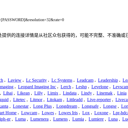
=[PASSWORD]&resolution=32&rate=0
、联系或关系。此处提供的连接详情是从社区众包获得的，可能不完整、
ch
,
Laview
,
Lc Security
,
Lc Systems
,
Leadcam
,
Leadership
,
Le
Imaging
,
Leopard Imaging Inc
,
Lerch
,
Leshp
,
Levelone
,
Levsca
,
Lihai
,
Likean
,
Lilly
,
Limix
,
Lindata
,
Lindy
,
Linemak
,
Linia
iquid
,
Litetec
,
Litmor
,
Litokam
,
Littleadd
,
Live-reporter
,
Livec
anta
,
Lonestar
,
Long Plus
,
Longdream
,
Longsafe
,
Longse
,
Lon
art Home
,
Lowcam
,
Lowes
,
Lowes Iris
,
Lox
,
Loxone
,
Lpr-hd
iph-gr
,
Luma
,
Lumenera
,
Lumens
,
Lumia
,
Lumiere
,
Luna
,
Lu