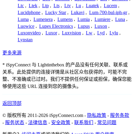
Ltc
,
Ltek
,
Ltp
,
Lts
,
Ltv
,
Lu
,
Luatek
,
Lucem
,
Lucidphone
,
Lucky Star
,
Lukavi
,
Lum-700-bul-iph-gr
,
Luma
,
Lumenera
,
Lumens
,
Lumia
,
Lumiere
,
Luna
,
Luowice
,
Lupes Electronics
,
Lupus
,
Luxon
,
Luxonvideo
,
Luxor
,
Luxvision
,
Lw
,
Lyd
,
Lylu
,
Lynstan
更多来源
* iSpyConnect 与 Lightinthebox 的产品没有任何关联、联系或
关系。此处提供的连接详情是从社区众包获得的，可能不完
整、不准确或已过时。我们不提供任何保证或担保，确保您能
够使用这些 URL 连接到您的摄像头。
返回顶部
© 版权所有 2011-2026 iSpyConnect.com -
隐私政策
-
服务条款
-
服务状态
-
法律信息
-
安全政策
-
联系我们
-
常见问题