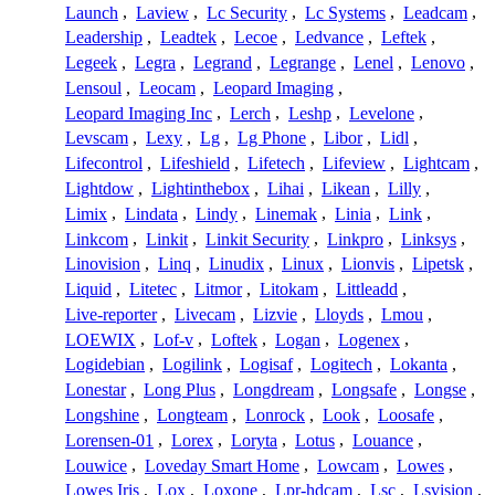
Launch
,
Laview
,
Lc Security
,
Lc Systems
,
Leadcam
,
Leadership
,
Leadtek
,
Lecoe
,
Ledvance
,
Leftek
,
Legeek
,
Legra
,
Legrand
,
Legrange
,
Lenel
,
Lenovo
,
Lensoul
,
Leocam
,
Leopard Imaging
,
Leopard Imaging Inc
,
Lerch
,
Leshp
,
Levelone
,
Levscam
,
Lexy
,
Lg
,
Lg Phone
,
Libor
,
Lidl
,
Lifecontrol
,
Lifeshield
,
Lifetech
,
Lifeview
,
Lightcam
,
Lightdow
,
Lightinthebox
,
Lihai
,
Likean
,
Lilly
,
Limix
,
Lindata
,
Lindy
,
Linemak
,
Linia
,
Link
,
Linkcom
,
Linkit
,
Linkit Security
,
Linkpro
,
Linksys
,
Linovision
,
Linq
,
Linudix
,
Linux
,
Lionvis
,
Lipetsk
,
Liquid
,
Litetec
,
Litmor
,
Litokam
,
Littleadd
,
Live-reporter
,
Livecam
,
Lizvie
,
Lloyds
,
Lmou
,
LOEWIX
,
Lof-v
,
Loftek
,
Logan
,
Logenex
,
Logidebian
,
Logilink
,
Logisaf
,
Logitech
,
Lokanta
,
Lonestar
,
Long Plus
,
Longdream
,
Longsafe
,
Longse
,
Longshine
,
Longteam
,
Lonrock
,
Look
,
Loosafe
,
Lorensen-01
,
Lorex
,
Loryta
,
Lotus
,
Louance
,
Louwice
,
Loveday Smart Home
,
Lowcam
,
Lowes
,
Lowes Iris
,
Lox
,
Loxone
,
Lpr-hdcam
,
Lsc
,
Lsvision
,