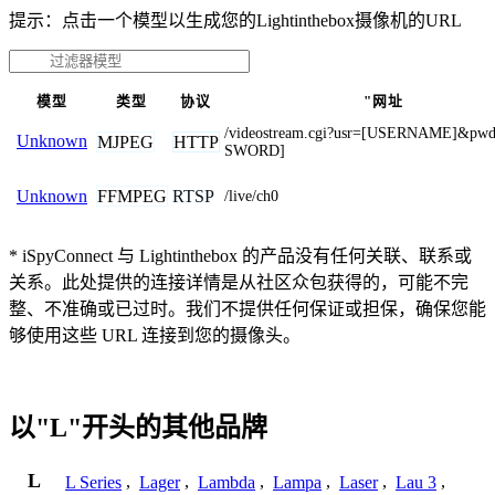
提示：点击一个模型以生成您的Lightinthebox摄像机的URL
模型
类型
协议
"网址
/videostream.cgi?usr=[USERNAME]&pw
Unknown
MJPEG
HTTP
SWORD]
FFMPEG
RTSP
Unknown
/live/ch0
* iSpyConnect 与 Lightinthebox 的产品没有任何关联、联系或
关系。此处提供的连接详情是从社区众包获得的，可能不完
整、不准确或已过时。我们不提供任何保证或担保，确保您能
够使用这些 URL 连接到您的摄像头。
以"L"开头的其他品牌
L
L Series
,
Lager
,
Lambda
,
Lampa
,
Laser
,
Lau 3
,