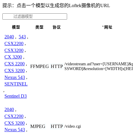
提示：点击一个模型以生成您的Loftek摄像机的URL
模型
类型
协议
"网址
2040
,
543
,
CSX2200
,
CSX3200
,
CX 3200
,
CXS 2200
,
/videostream.asf?user=[USERNAME]
FFMPEG
HTTP
SSWORD]&resolution=[WIDTH]x[HE
CXS 3200
,
Nexus 543
,
SENTINEL
,
Sentinel D3
2040
,
CSX2200
,
CXS 3200
,
MJPEG
HTTP
/video.cgi
Nexus 543
,