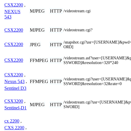
CSX2200
,
MJPEG
HTTP
/videostream.cgi
NEXUS
543
MJPEG
HTTP
CSX2200
/videostream.cgi?
/snapshot.cgi?usr=[USERNAME]&pw
CSX2200
JPEG
HTTP
ORD]
/videostream.asf?user=[USERNAME]
CSX2200
FFMPEG
HTTP
SSWORD]&resolution=320*240
CSX2200
,
/videostream.cgi?user=[USERNAME]
FFMPEG
HTTP
Nexus 543
,
SSWORD]&resolution=32&rate=0
Sentinel D3
CSX3200
,
/videostream.cgi?usr=[USERNAME]&
MJPEG
HTTP
SWORD]
Sentinel-D1
cx 2200
,
CXS 2200
,