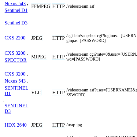
Nexus 543
,
FFMPEG
HTTP
/videostream.asf
Sentinel D1
,
Sentinel D3
/cgi-bin/snapshot.cgi?loginuse=[USE
CXS 2200
JPEG
HTTP
ginpas=[PASSWORD]
CXS 3200
,
/videostream.cgi?rate=0&user=[USE
MJPEG
HTTP
wd=[PASSWORD]
SPECTOR
CXS 3200
,
Nexus 543
,
SENTINEL
/videostream.asf?user=[USERNAME]
VLC
HTTP
D1
SSWORD]
,
SENTINEL
D3
JPEG
HTTP
HDX 2640
/snap.jpg