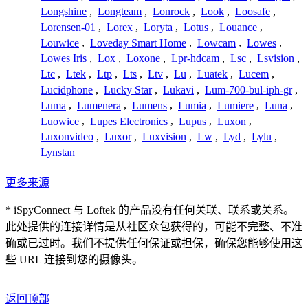
Longshine
,
Longteam
,
Lonrock
,
Look
,
Loosafe
,
Lorensen-01
,
Lorex
,
Loryta
,
Lotus
,
Louance
,
Louwice
,
Loveday Smart Home
,
Lowcam
,
Lowes
,
Lowes Iris
,
Lox
,
Loxone
,
Lpr-hdcam
,
Lsc
,
Lsvision
,
Ltc
,
Ltek
,
Ltp
,
Lts
,
Ltv
,
Lu
,
Luatek
,
Lucem
,
Lucidphone
,
Lucky Star
,
Lukavi
,
Lum-700-bul-iph-gr
,
Luma
,
Lumenera
,
Lumens
,
Lumia
,
Lumiere
,
Luna
,
Luowice
,
Lupes Electronics
,
Lupus
,
Luxon
,
Luxonvideo
,
Luxor
,
Luxvision
,
Lw
,
Lyd
,
Lylu
,
Lynstan
更多来源
* iSpyConnect 与 Loftek 的产品没有任何关联、联系或关系。
此处提供的连接详情是从社区众包获得的，可能不完整、不准
确或已过时。我们不提供任何保证或担保，确保您能够使用这
些 URL 连接到您的摄像头。
返回顶部