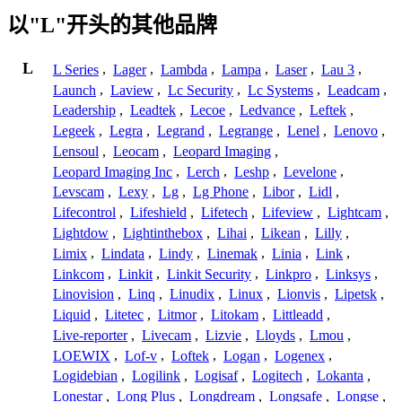
以"L"开头的其他品牌
L
L Series
,
Lager
,
Lambda
,
Lampa
,
Laser
,
Lau 3
,
Launch
,
Laview
,
Lc Security
,
Lc Systems
,
Leadcam
,
Leadership
,
Leadtek
,
Lecoe
,
Ledvance
,
Leftek
,
Legeek
,
Legra
,
Legrand
,
Legrange
,
Lenel
,
Lenovo
,
Lensoul
,
Leocam
,
Leopard Imaging
,
Leopard Imaging Inc
,
Lerch
,
Leshp
,
Levelone
,
Levscam
,
Lexy
,
Lg
,
Lg Phone
,
Libor
,
Lidl
,
Lifecontrol
,
Lifeshield
,
Lifetech
,
Lifeview
,
Lightcam
,
Lightdow
,
Lightinthebox
,
Lihai
,
Likean
,
Lilly
,
Limix
,
Lindata
,
Lindy
,
Linemak
,
Linia
,
Link
,
Linkcom
,
Linkit
,
Linkit Security
,
Linkpro
,
Linksys
,
Linovision
,
Linq
,
Linudix
,
Linux
,
Lionvis
,
Lipetsk
,
Liquid
,
Litetec
,
Litmor
,
Litokam
,
Littleadd
,
Live-reporter
,
Livecam
,
Lizvie
,
Lloyds
,
Lmou
,
LOEWIX
,
Lof-v
,
Loftek
,
Logan
,
Logenex
,
Logidebian
,
Logilink
,
Logisaf
,
Logitech
,
Lokanta
,
Lonestar
,
Long Plus
,
Longdream
,
Longsafe
,
Longse
,