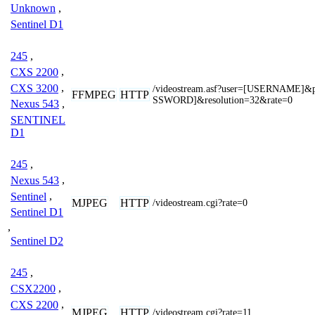
Unknown
,
Sentinel D1
245
,
CXS 2200
,
CXS 3200
,
/videostream.asf?user=[USERNAME]
FFMPEG
HTTP
SSWORD]&resolution=32&rate=0
Nexus 543
,
SENTINEL
D1
245
,
Nexus 543
,
Sentinel
,
MJPEG
HTTP
/videostream.cgi?rate=0
Sentinel D1
,
Sentinel D2
245
,
CSX2200
,
CXS 2200
,
MJPEG
HTTP
/videostream.cgi?rate=11