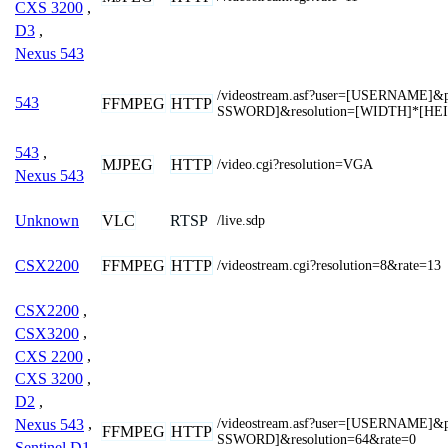
CXS 3200
,
D3
,
Nexus 543
/videostream.asf?user=[USERNAME]
543
FFMPEG
HTTP
SSWORD]&resolution=[WIDTH]*[HE
543
,
MJPEG
HTTP
/video.cgi?resolution=VGA
Nexus 543
VLC
RTSP
Unknown
/live.sdp
FFMPEG
HTTP
CSX2200
/videostream.cgi?resolution=8&rate=13
CSX2200
,
CSX3200
,
CXS 2200
,
CXS 3200
,
D2
,
/videostream.asf?user=[USERNAME]
Nexus 543
,
FFMPEG
HTTP
SSWORD]&resolution=64&rate=0
Sentinel D1