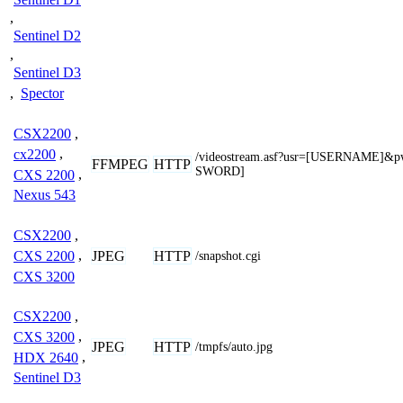
,
Sentinel D2
,
Sentinel D3
,
Spector
CSX2200
,
cx2200
,
/videostream.asf?usr=[USERNAME]&
FFMPEG
HTTP
SWORD]
CXS 2200
,
Nexus 543
CSX2200
,
JPEG
HTTP
CXS 2200
,
/snapshot.cgi
CXS 3200
CSX2200
,
CXS 3200
,
JPEG
HTTP
/tmpfs/auto.jpg
HDX 2640
,
Sentinel D3