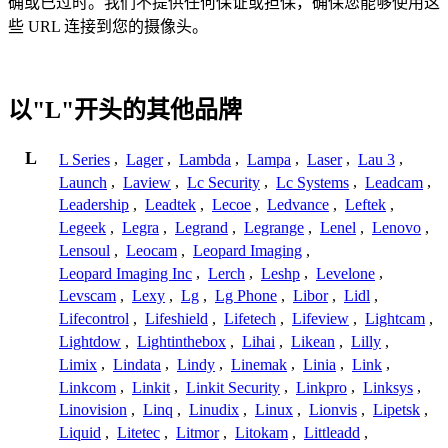
确或已过时。我们不提供任何保证或担保，确保您能够使用这
些 URL 连接到您的摄像头。
以"L"开头的其他品牌
L
L Series
,
Lager
,
Lambda
,
Lampa
,
Laser
,
Lau 3
,
Launch
,
Laview
,
Lc Security
,
Lc Systems
,
Leadcam
,
Leadership
,
Leadtek
,
Lecoe
,
Ledvance
,
Leftek
,
Legeek
,
Legra
,
Legrand
,
Legrange
,
Lenel
,
Lenovo
,
Lensoul
,
Leocam
,
Leopard Imaging
,
Leopard Imaging Inc
,
Lerch
,
Leshp
,
Levelone
,
Levscam
,
Lexy
,
Lg
,
Lg Phone
,
Libor
,
Lidl
,
Lifecontrol
,
Lifeshield
,
Lifetech
,
Lifeview
,
Lightcam
,
Lightdow
,
Lightinthebox
,
Lihai
,
Likean
,
Lilly
,
Limix
,
Lindata
,
Lindy
,
Linemak
,
Linia
,
Link
,
Linkcom
,
Linkit
,
Linkit Security
,
Linkpro
,
Linksys
,
Linovision
,
Linq
,
Linudix
,
Linux
,
Lionvis
,
Lipetsk
,
Liquid
,
Litetec
,
Litmor
,
Litokam
,
Littleadd
,