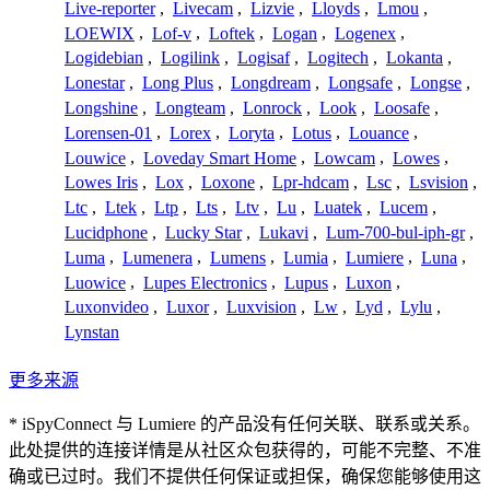
Live-reporter
,
Livecam
,
Lizvie
,
Lloyds
,
Lmou
,
LOEWIX
,
Lof-v
,
Loftek
,
Logan
,
Logenex
,
Logidebian
,
Logilink
,
Logisaf
,
Logitech
,
Lokanta
,
Lonestar
,
Long Plus
,
Longdream
,
Longsafe
,
Longse
,
Longshine
,
Longteam
,
Lonrock
,
Look
,
Loosafe
,
Lorensen-01
,
Lorex
,
Loryta
,
Lotus
,
Louance
,
Louwice
,
Loveday Smart Home
,
Lowcam
,
Lowes
,
Lowes Iris
,
Lox
,
Loxone
,
Lpr-hdcam
,
Lsc
,
Lsvision
,
Ltc
,
Ltek
,
Ltp
,
Lts
,
Ltv
,
Lu
,
Luatek
,
Lucem
,
Lucidphone
,
Lucky Star
,
Lukavi
,
Lum-700-bul-iph-gr
,
Luma
,
Lumenera
,
Lumens
,
Lumia
,
Lumiere
,
Luna
,
Luowice
,
Lupes Electronics
,
Lupus
,
Luxon
,
Luxonvideo
,
Luxor
,
Luxvision
,
Lw
,
Lyd
,
Lylu
,
Lynstan
更多来源
* iSpyConnect 与 Lumiere 的产品没有任何关联、联系或关系。
此处提供的连接详情是从社区众包获得的，可能不完整、不准
确或已过时。我们不提供任何保证或担保，确保您能够使用这