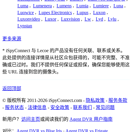
Luma
,
Lumenera
,
Lumens
,
Lumia
,
Lumiere
,
Luna
,
Luowice
,
Lupes Electronics
,
Lupus
,
Luxon
,
Luxonvideo
,
Luxor
,
Luxvision
,
Lw
,
Lyd
,
Lylu
,
Lynstan
更多来源
* iSpyConnect 与 Lecoe 的产品没有任何关联、联系或关系。
此处提供的连接详情是从社区众包获得的，可能不完整、不准
确或已过时。我们不提供任何保证或担保，确保您能够使用这
些 URL 连接到您的摄像头。
返回顶部
© 版权所有 2011-2026 iSpyConnect.com -
隐私政策
-
服务条款
-
服务状态
-
法律信息
-
安全政策
-
联系我们
-
常见问题
新用户？
访问主页
或阅读我们的
Agent DVR 用户指南
对比：
Agent DVR vs Blue Iris
·
Agent DVR vs Frigate