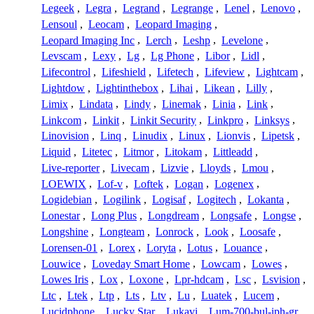
Legeek
,
Legra
,
Legrand
,
Legrange
,
Lenel
,
Lenovo
,
Lensoul
,
Leocam
,
Leopard Imaging
,
Leopard Imaging Inc
,
Lerch
,
Leshp
,
Levelone
,
Levscam
,
Lexy
,
Lg
,
Lg Phone
,
Libor
,
Lidl
,
Lifecontrol
,
Lifeshield
,
Lifetech
,
Lifeview
,
Lightcam
,
Lightdow
,
Lightinthebox
,
Lihai
,
Likean
,
Lilly
,
Limix
,
Lindata
,
Lindy
,
Linemak
,
Linia
,
Link
,
Linkcom
,
Linkit
,
Linkit Security
,
Linkpro
,
Linksys
,
Linovision
,
Linq
,
Linudix
,
Linux
,
Lionvis
,
Lipetsk
,
Liquid
,
Litetec
,
Litmor
,
Litokam
,
Littleadd
,
Live-reporter
,
Livecam
,
Lizvie
,
Lloyds
,
Lmou
,
LOEWIX
,
Lof-v
,
Loftek
,
Logan
,
Logenex
,
Logidebian
,
Logilink
,
Logisaf
,
Logitech
,
Lokanta
,
Lonestar
,
Long Plus
,
Longdream
,
Longsafe
,
Longse
,
Longshine
,
Longteam
,
Lonrock
,
Look
,
Loosafe
,
Lorensen-01
,
Lorex
,
Loryta
,
Lotus
,
Louance
,
Louwice
,
Loveday Smart Home
,
Lowcam
,
Lowes
,
Lowes Iris
,
Lox
,
Loxone
,
Lpr-hdcam
,
Lsc
,
Lsvision
,
Ltc
,
Ltek
,
Ltp
,
Lts
,
Ltv
,
Lu
,
Luatek
,
Lucem
,
Lucidphone
,
Lucky Star
,
Lukavi
,
Lum-700-bul-iph-gr
,