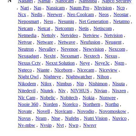
N
Nadatel
,
Namai
,
Nanocam
,
Nanshiba
,
Napco Security
,
Nari
,
Nas
,
Nassicam
,
Naum Pro
,
Nbvision
,
Ncp
,
Ncx
,
Nedis
,
Neewer
,
Neo Coolcam
,
Neos
,
Neostar
,
Neposmart
,
Ness
,
Nesuniq
,
Net Generation
,
Netatmo
,
Netcam
,
Netcat
,
Netcomm
,
Netis
,
Netiscom
,
Netmedia
,
Nettoly
,
Netvideo
,
Netview
,
Netvision
,
Netvue
,
Netware
,
Netwave
,
Neufusion
,
Neugent
,
Neutron
,
Nevalley
,
Nevenoe
,
Newvision
,
Nexcom
,
Nexgadget
,
Nexht
,
Nexsmart
,
Nextech
,
Nexus
,
Nexus Cctv
,
Nexxt Solution
,
Neye
,
Neye3c
,
Ngm
,
Ngteco
,
Niante
,
Niceborn
,
Nicecam
,
Niceview
,
Night Owl
,
Nighteye
,
Nightwatcher
,
Nihon
,
Nikodem
,
Nilox
,
Nimbus
,
Nip
,
Nishimon
,
Nisuta
,
Nitedevil
,
Niutek
,
Niv
,
NIVHUS
,
Nivian
,
Nixzen
,
Nlc Cam
,
Nobelic
,
Nobitech
,
Nokia
,
Nonwee
,
Nooie 360
,
Norden
,
Norelco
,
Northern
,
Northq
,
Novate
,
Novell
,
Novicam
,
Novodio
,
Novomoskow
,
Novus
,
Nram
,
Ntse
,
Nufebs
,
Nutri Vision
,
Nuvico
,
Nv-mbw
,
Nvsip
,
Nvt
,
Nwp
,
Nwsvr