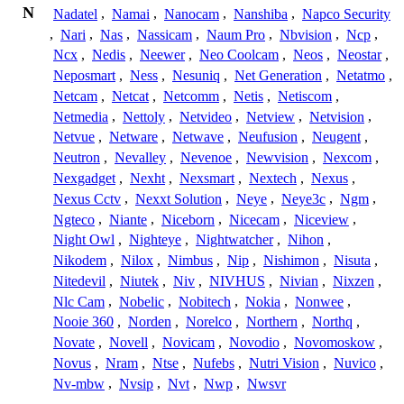
N
Nadatel
,
Namai
,
Nanocam
,
Nanshiba
,
Napco Security
,
Nari
,
Nas
,
Nassicam
,
Naum Pro
,
Nbvision
,
Ncp
,
Ncx
,
Nedis
,
Neewer
,
Neo Coolcam
,
Neos
,
Neostar
,
Neposmart
,
Ness
,
Nesuniq
,
Net Generation
,
Netatmo
,
Netcam
,
Netcat
,
Netcomm
,
Netis
,
Netiscom
,
Netmedia
,
Nettoly
,
Netvideo
,
Netview
,
Netvision
,
Netvue
,
Netware
,
Netwave
,
Neufusion
,
Neugent
,
Neutron
,
Nevalley
,
Nevenoe
,
Newvision
,
Nexcom
,
Nexgadget
,
Nexht
,
Nexsmart
,
Nextech
,
Nexus
,
Nexus Cctv
,
Nexxt Solution
,
Neye
,
Neye3c
,
Ngm
,
Ngteco
,
Niante
,
Niceborn
,
Nicecam
,
Niceview
,
Night Owl
,
Nighteye
,
Nightwatcher
,
Nihon
,
Nikodem
,
Nilox
,
Nimbus
,
Nip
,
Nishimon
,
Nisuta
,
Nitedevil
,
Niutek
,
Niv
,
NIVHUS
,
Nivian
,
Nixzen
,
Nlc Cam
,
Nobelic
,
Nobitech
,
Nokia
,
Nonwee
,
Nooie 360
,
Norden
,
Norelco
,
Northern
,
Northq
,
Novate
,
Novell
,
Novicam
,
Novodio
,
Novomoskow
,
Novus
,
Nram
,
Ntse
,
Nufebs
,
Nutri Vision
,
Nuvico
,
Nv-mbw
,
Nvsip
,
Nvt
,
Nwp
,
Nwsvr