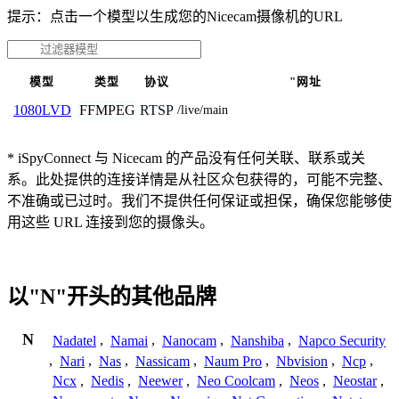
提示：点击一个模型以生成您的Nicecam摄像机的URL
模型
类型
协议
"网址
FFMPEG
RTSP
1080LVD
/live/main
* iSpyConnect 与 Nicecam 的产品没有任何关联、联系或关
系。此处提供的连接详情是从社区众包获得的，可能不完整、
不准确或已过时。我们不提供任何保证或担保，确保您能够使
用这些 URL 连接到您的摄像头。
以"N"开头的其他品牌
N
Nadatel
,
Namai
,
Nanocam
,
Nanshiba
,
Napco Security
,
Nari
,
Nas
,
Nassicam
,
Naum Pro
,
Nbvision
,
Ncp
,
Ncx
,
Nedis
,
Neewer
,
Neo Coolcam
,
Neos
,
Neostar
,