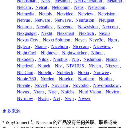
Neposmart
,
Ness
,
Nesuniq
,
Net Generation
,
Netatmo
,
Netcam
,
Netcat
,
Netcomm
,
Netis
,
Netiscom
,
Netmedia
,
Nettoly
,
Netvideo
,
Netview
,
Netvision
,
Netvue
,
Netware
,
Netwave
,
Neufusion
,
Neugent
,
Neutron
,
Nevalley
,
Nevenoe
,
Newvision
,
Nexcom
,
Nexgadget
,
Nexht
,
Nexsmart
,
Nextech
,
Nexus
,
Nexus Cctv
,
Nexxt Solution
,
Neye
,
Neye3c
,
Ngm
,
Ngteco
,
Niante
,
Niceborn
,
Nicecam
,
Niceview
,
Night Owl
,
Nighteye
,
Nightwatcher
,
Nihon
,
Nikodem
,
Nilox
,
Nimbus
,
Nip
,
Nishimon
,
Nisuta
,
Nitedevil
,
Niutek
,
Niv
,
NIVHUS
,
Nivian
,
Nixzen
,
Nlc Cam
,
Nobelic
,
Nobitech
,
Nokia
,
Nonwee
,
Nooie 360
,
Norden
,
Norelco
,
Northern
,
Northq
,
Novate
,
Novell
,
Novicam
,
Novodio
,
Novomoskow
,
Novus
,
Nram
,
Ntse
,
Nufebs
,
Nutri Vision
,
Nuvico
,
Nv-mbw
,
Nvsip
,
Nvt
,
Nwp
,
Nwsvr
更多来源
* iSpyConnect 与 Nicecam 的产品没有任何关联、联系或关