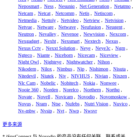
Neposmart
,
Ness
,
Nesuniq
,
Net Generation
,
Netatmo
,
Netcam
,
Netcat
,
Netcomm
,
Netis
,
Netiscom
,
Netmedia
,
Nettoly
,
Netvideo
,
Netview
,
Netvision
,
Netvue
,
Netware
,
Netwave
,
Neufusion
,
Neugent
,
Neutron
,
Nevalley
,
Nevenoe
,
Newvision
,
Nexcom
,
Nexgadget
,
Nexht
,
Nexsmart
,
Nextech
,
Nexus
,
Nexus Cctv
,
Nexxt Solution
,
Neye
,
Neye3c
,
Ngm
,
Ngteco
,
Niante
,
Niceborn
,
Nicecam
,
Niceview
,
Night Owl
,
Nighteye
,
Nightwatcher
,
Nihon
,
Nikodem
,
Nilox
,
Nimbus
,
Nip
,
Nishimon
,
Nisuta
,
Nitedevil
,
Niutek
,
Niv
,
NIVHUS
,
Nivian
,
Nixzen
,
Nlc Cam
,
Nobelic
,
Nobitech
,
Nokia
,
Nonwee
,
Nooie 360
,
Norden
,
Norelco
,
Northern
,
Northq
,
Novate
,
Novell
,
Novicam
,
Novodio
,
Novomoskow
,
Novus
,
Nram
,
Ntse
,
Nufebs
,
Nutri Vision
,
Nuvico
,
Nv-mbw
,
Nvsip
,
Nvt
,
Nwp
,
Nwsvr
更多来源
* iSpyConnect 与 Novodio 的产品没有任何关联、联系或关