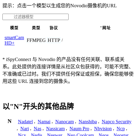
提示：点击一个模型以生成您的Novodio摄像机的URL
模型
类型
协议
"网址
smartCam
FFMPEG
HTTP
/
HD+
* iSpyConnect 与 Novodio 的产品没有任何关联、联系或关
系。此处提供的连接详情是从社区众包获得的，可能不完整、
不准确或已过时。我们不提供任何保证或担保，确保您能够使
用这些 URL 连接到您的摄像头。
以"N"开头的其他品牌
N
Nadatel
,
Namai
,
Nanocam
,
Nanshiba
,
Napco Security
,
Nari
,
Nas
,
Nassicam
,
Naum Pro
,
Nbvision
,
Ncp
,
Ncx
,
Nedis
,
Neewer
,
Neo Coolcam
,
Neos
,
Neostar
,