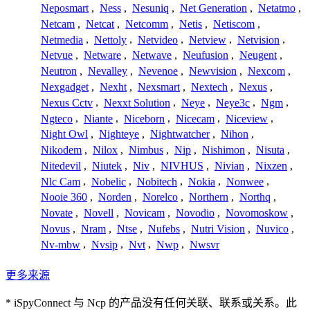
Neposmart
,
Ness
,
Nesuniq
,
Net Generation
,
Netatmo
,
Netcam
,
Netcat
,
Netcomm
,
Netis
,
Netiscom
,
Netmedia
,
Nettoly
,
Netvideo
,
Netview
,
Netvision
,
Netvue
,
Netware
,
Netwave
,
Neufusion
,
Neugent
,
Neutron
,
Nevalley
,
Nevenoe
,
Newvision
,
Nexcom
,
Nexgadget
,
Nexht
,
Nexsmart
,
Nextech
,
Nexus
,
Nexus Cctv
,
Nexxt Solution
,
Neye
,
Neye3c
,
Ngm
,
Ngteco
,
Niante
,
Niceborn
,
Nicecam
,
Niceview
,
Night Owl
,
Nighteye
,
Nightwatcher
,
Nihon
,
Nikodem
,
Nilox
,
Nimbus
,
Nip
,
Nishimon
,
Nisuta
,
Nitedevil
,
Niutek
,
Niv
,
NIVHUS
,
Nivian
,
Nixzen
,
Nlc Cam
,
Nobelic
,
Nobitech
,
Nokia
,
Nonwee
,
Nooie 360
,
Norden
,
Norelco
,
Northern
,
Northq
,
Novate
,
Novell
,
Novicam
,
Novodio
,
Novomoskow
,
Novus
,
Nram
,
Ntse
,
Nufebs
,
Nutri Vision
,
Nuvico
,
Nv-mbw
,
Nvsip
,
Nvt
,
Nwp
,
Nwsvr
更多来源
* iSpyConnect 与 Ncp 的产品没有任何关联、联系或关系。此