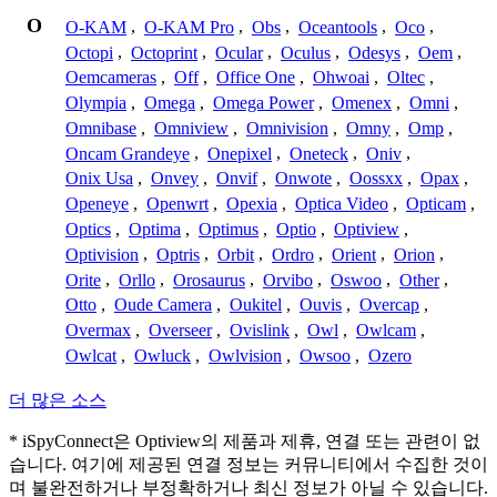
O
O-KAM
,
O-KAM Pro
,
Obs
,
Oceantools
,
Oco
,
Octopi
,
Octoprint
,
Ocular
,
Oculus
,
Odesys
,
Oem
,
Oemcameras
,
Off
,
Office One
,
Ohwoai
,
Oltec
,
Olympia
,
Omega
,
Omega Power
,
Omenex
,
Omni
,
Omnibase
,
Omniview
,
Omnivision
,
Omny
,
Omp
,
Oncam Grandeye
,
Onepixel
,
Oneteck
,
Oniv
,
Onix Usa
,
Onvey
,
Onvif
,
Onwote
,
Oossxx
,
Opax
,
Openeye
,
Openwrt
,
Opexia
,
Optica Video
,
Opticam
,
Optics
,
Optima
,
Optimus
,
Optio
,
Optiview
,
Optivision
,
Optris
,
Orbit
,
Ordro
,
Orient
,
Orion
,
Orite
,
Orllo
,
Orosaurus
,
Orvibo
,
Oswoo
,
Other
,
Otto
,
Oude Camera
,
Oukitel
,
Ouvis
,
Overcap
,
Overmax
,
Overseer
,
Ovislink
,
Owl
,
Owlcam
,
Owlcat
,
Owluck
,
Owlvision
,
Owsoo
,
Ozero
더 많은 소스
* iSpyConnect은 Optiview의 제품과 제휴, 연결 또는 관련이 없
습니다. 여기에 제공된 연결 정보는 커뮤니티에서 수집한 것이
며 불완전하거나 부정확하거나 최신 정보가 아닐 수 있습니다.