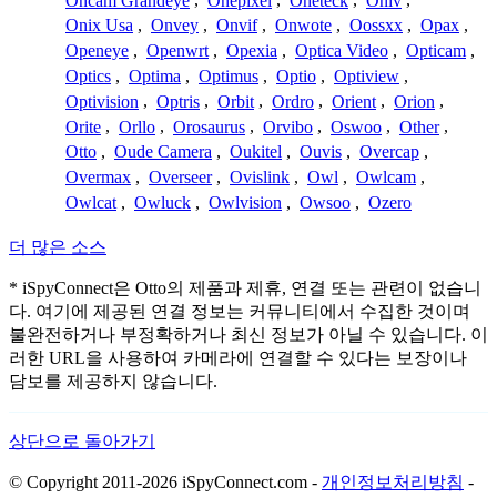
Oncam Grandeye
,
Onepixel
,
Oneteck
,
Oniv
,
Onix Usa
,
Onvey
,
Onvif
,
Onwote
,
Oossxx
,
Opax
,
Openeye
,
Openwrt
,
Opexia
,
Optica Video
,
Opticam
,
Optics
,
Optima
,
Optimus
,
Optio
,
Optiview
,
Optivision
,
Optris
,
Orbit
,
Ordro
,
Orient
,
Orion
,
Orite
,
Orllo
,
Orosaurus
,
Orvibo
,
Oswoo
,
Other
,
Otto
,
Oude Camera
,
Oukitel
,
Ouvis
,
Overcap
,
Overmax
,
Overseer
,
Ovislink
,
Owl
,
Owlcam
,
Owlcat
,
Owluck
,
Owlvision
,
Owsoo
,
Ozero
더 많은 소스
* iSpyConnect은 Otto의 제품과 제휴, 연결 또는 관련이 없습니
다. 여기에 제공된 연결 정보는 커뮤니티에서 수집한 것이며
불완전하거나 부정확하거나 최신 정보가 아닐 수 있습니다. 이
러한 URL을 사용하여 카메라에 연결할 수 있다는 보장이나
담보를 제공하지 않습니다.
상단으로 돌아가기
© Copyright 2011-2026 iSpyConnect.com -
개인정보처리방침
-