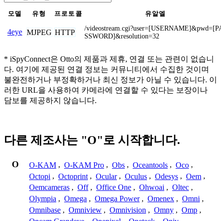
모델
유형
프로토콜
유알엘
/videostream.cgi?user=[USERNAME]&pwd=[P
4eye
MJPEG
HTTP
SSWORD]&resolution=32
* iSpyConnect은 Otto의 제품과 제휴, 연결 또는 관련이 없습니
다. 여기에 제공된 연결 정보는 커뮤니티에서 수집한 것이며
불완전하거나 부정확하거나 최신 정보가 아닐 수 있습니다. 이
러한 URL을 사용하여 카메라에 연결할 수 있다는 보장이나
담보를 제공하지 않습니다.
다른 제조사는 "O"로 시작합니다.
O
O-KAM
,
O-KAM Pro
,
Obs
,
Oceantools
,
Oco
,
Octopi
,
Octoprint
,
Ocular
,
Oculus
,
Odesys
,
Oem
,
Oemcameras
,
Off
,
Office One
,
Ohwoai
,
Oltec
,
Olympia
,
Omega
,
Omega Power
,
Omenex
,
Omni
,
Omnibase
,
Omniview
,
Omnivision
,
Omny
,
Omp
,