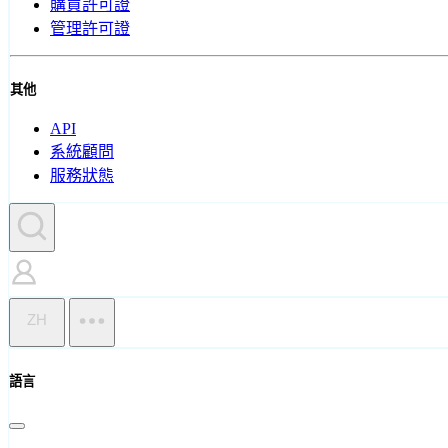
購買許可證
管理許可證
其他
API
系統顧問
服務狀態
ZH
語言