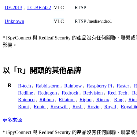
VLC
RTSP
DF-2013
,
LC-BF2422
VLC
RTSP
Unknown
/media/video1
* iSpyConnect 與 Redleaf Security 的
影機。
以「R」開頭的其他品牌
R
R-tech
,
Rabbitstorm
,
Rainbow
,
Raspberry Pi
,
Raster
,
R
Redline
,
Redragon
,
Redrock
,
Redvision
,
Reel Tech
,
Re
Rhinoco
,
Ribbon
,
Rifatron
,
Rigoo
,
Rimax
,
Ring
,
Rin
Romi
,
Ronin
,
Rosewill
,
Rosh
,
Rovio
,
Royal
,
Royallit
更多來源
* iSpyConnect 與 Redleaf Security 的