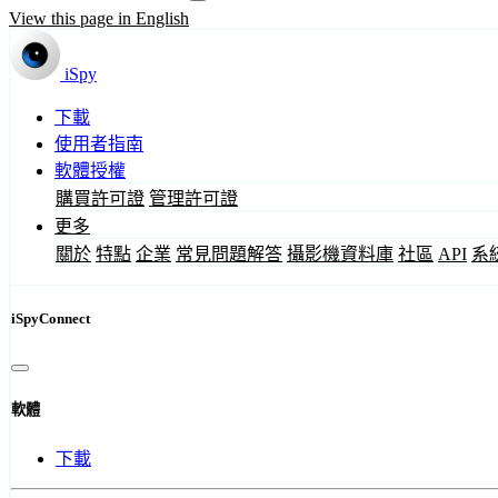
View this page in English
iSpy
下載
使用者指南
軟體授權
購買許可證
管理許可證
更多
關於
特點
企業
常見問題解答
攝影機資料庫
社區
API
系
iSpyConnect
軟體
下載