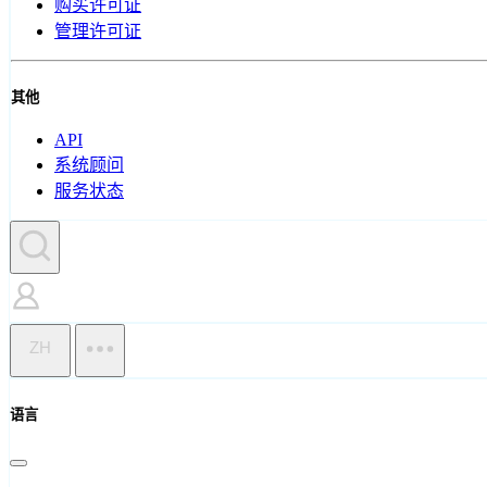
购买许可证
管理许可证
其他
API
系统顾问
服务状态
ZH
语言