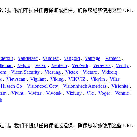
确或已过时。我们不提供任何保证或担保，确保您能够使用这些 URL
derbilt
,
Vandersec
,
Vandesc
,
Vangold
,
Vantage
,
Vantech
,
lleman
,
Velpro
,
Velvu
,
Ventech
,
Veo/vidi
,
Veravista
,
Verifly
,
com
,
Vicon Security
,
Vicsung
,
Victex
,
Victure
,
Videoiq
,
x
,
Viewscan
,
Vigilant
,
Viking
,
VIKVIZ
,
Vikylin
,
Vilar
,
 Hi-tech Co
,
Visioncool Cctv
,
Visionhitech Americas
,
Visionite
,
cam
,
Vivint
,
Vivitar
,
Vivotek
,
Viziuuy
,
Vlc
,
Voger
,
Vonnic
,
h
确或已过时。我们不提供任何保证或担保，确保您能够使用这些 URL