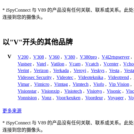
* iSpyConnect 与 V89 的产品没有任何关联、联
连接到您的摄像头。
以"V"开头的其他品牌
V
V200
,
V308
,
V360
,
V380
,
V380pro
,
V4l2rtspserver
,
Vastsee
,
Vatel
,
Vatilon
,
Vcam
,
Vcatch
,
Vcenter
,
Vcho
Verint
,
Verizon
,
Verkada
,
Veroyi
,
Veskys
,
Vesta
,
Vest
Videosec Security
,
Videotec
,
Videoteknika
,
Videotrend
,
Vimar
,
Vimicro
,
Vimtag
,
Vimtech
,
Viofo
,
Vip Vision
,
Visionstar
,
Visionxip
,
Visiotech
,
Visiotys
,
Visonic
,
Viso
Vonnision
,
Vonz
,
Voor/keuken
,
Voordeur
,
Voyager
,
Vo
更多来源
* iSpyConnect 与 V89 的产品没有任何关联、联
连接到您的摄像头。