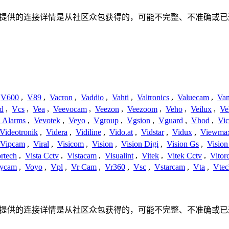
系或关系。此处提供的连接详情是从社区众包获得的，可能不完整、不准
V600
,
V89
,
Vacron
,
Vaddio
,
Vahti
,
Valtronics
,
Valuecam
,
Van
d
,
Vcs
,
Vea
,
Veevocam
,
Veezon
,
Veezoom
,
Veho
,
Veilux
,
Ve
a Alarms
,
Vevotek
,
Veyo
,
Vgroup
,
Vgsion
,
Vguard
,
Vhod
,
Vi
Videotronik
,
Videra
,
Vidiline
,
Vido.at
,
Vidstar
,
Vidux
,
Viewma
Vipcam
,
Viral
,
Visicom
,
Vision
,
Vision Digi
,
Vision Gs
,
Vision
rtech
,
Vista Cctv
,
Vistacam
,
Visualint
,
Vitek
,
Vitek Cctv
,
Vitor
ycam
,
Voyo
,
Vpl
,
Vr Cam
,
Vr360
,
Vsc
,
Vstarcam
,
Vta
,
Vtec
系或关系。此处提供的连接详情是从社区众包获得的，可能不完整、不准