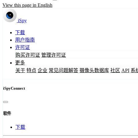
View this page in English
iSpy
下载
用户指南
许可证
购买许可证
管理许可证
更多
关于
特点
企业
常见问题解答
摄像头数据库
社区
API
系
iSpyConnect
软件
下载